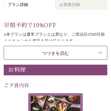
プラン詳細
お部屋詳細
早期予約で10%OFF
※本プランは通常プランとは異なり、ご宿泊日の30日前
よりキャンセル規定を設けております。
※本プランは２食付きの早割プランです。
つづきを読む
上諏訪温泉しんゆでは、30日前までのご予約で、10%割
引でお泊まりいただける「早割プラン」をご用意してお
お料理
ります。
諏訪湖の穏やかな景色、心身を解きほぐす温泉、そして
温かいおもてなし。
ご夕食内容
ご滞在を楽しみに待つ日々が旅をより特別なものにして
くれます。
美湖膳とは諏訪の地で特別を
早めのご予約で、お得に癒しのひとときをお過ごしくだ
提供する為に料理長・神原 裕
明が考え出した創作和会席で