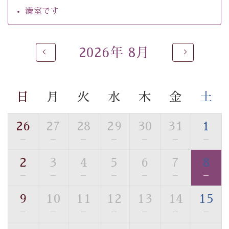
・チェックイン15時、チェックアウト10時
満室です
【お食事】
・朝夕個室料亭で個室食
2026年 8月
・夕食は地産地消の創作和会席 美湖膳（二十四節気と
いう昔の暦による料理表現）
・朝食はこだわりの味噌汁をはじめとした和定食
日
月
火
水
木
金
土
【温泉】
自家源泉「美翠源泉」は酸化の進みが遅く新鮮で若返り
26
27
28
29
30
31
1
の効果が高い、極めて希有な源泉です。身も心も癒され
—
—
—
—
—
—
—
るご入浴をお愉しみください。
■お座敷風呂（大浴場）
2
3
4
5
6
7
8
温泉の成分に合わせ、防菌防カビの特殊素材の畳を使
—
—
—
—
—
—
—
用。 足元が柔らかく、そして滑りにくい畳のお風呂で
す。
9
10
11
12
13
14
15
※男性大浴場までのご移動には階段がございます。 予め
—
—
—
—
—
—
—
ご了承のほどお願いいたします。