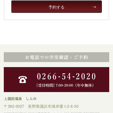
予約する
上諏訪温泉 しんゆ
〒392-0027 長野県諏訪市湖岸通り2-6-30