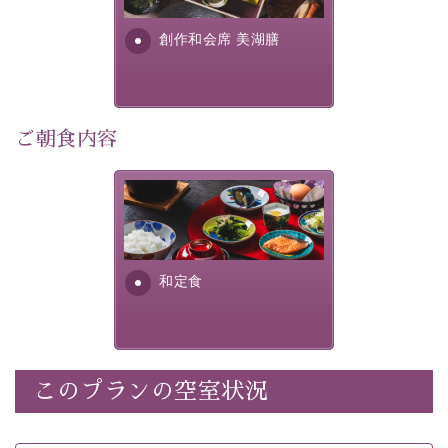
さい。
す。美しい諏訪湖の幸...
創作和会席 美湖膳
-----------【安心への取り組み】----------
個室料亭、貸切風呂のご利用が可能な上、 安心安全にご
滞在いただけるよう
30項目以上からなる独自の衛生・消毒プログラムの基、
ご朝食内容
徹底した衛生管理を行っております。
----------------------------------------------
さっぱりとした和食膳に使わ
■内容&特典■
れる食材は、諏訪の名産品を
ふんだんに取り入れ、安心・
・宿泊料金10%OFF
安全を心掛けた長野県産...
・朝夕個室料亭で個室食
和定食
・諏訪大社4社を巡る無料参拝バス（事前予約制）
・館内着をご用意
・就寝用パジャマをご用意
・環境に配慮したアメニティをご用意
このプランの空室状況
・館内フリーWi-Fi
・駐車場完備