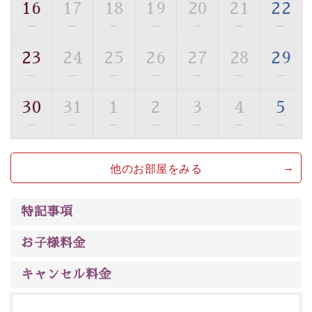
16
17
18
19
20
21
22
■貸切温泉風呂 （40分2000円）
—
—
—
—
—
—
—
眺望はございませんが、源泉掛け流しの温泉の質を楽し
23
24
25
26
27
28
29
む貸切温泉風呂です。ゆったりといやされるプライベー
—
—
—
—
—
—
—
トな空間をお愉しみください。
30
31
1
2
3
4
5
【旅】
—
—
—
—
—
—
—
■諏訪大社4社を巡る無料参拝バス
豊富な知識を持ったドライバー兼ガイドが諏訪大社をご
他のお部屋をみる
案内します。事前ご予約制ですので、ご利用ご希望の方
は【3日前まで】にお電話ください。
※交通規制などにより運行できない日がございます
特記事項
※年末年始及び御柱祭前後は運行しておりません
お子様料金
以上が早割プランの内容です。
神秘なる諏訪湖に心癒される時間をお過ごしいただけま
キャンセル料金
したら幸いです。