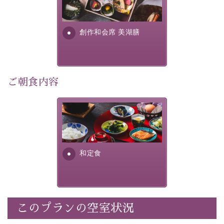
早めのご予約で、お得に癒しのひとときをお過ごしくだ
提供する為に料理長・神原 裕
明が考え出した創作和会席で
さい。
す。美しい諏訪湖の幸...
創作和会席 美湖膳
-----------【安心への取り組み】----------
個室料亭、貸切風呂のご利用が可能な上、 安心安全にご
滞在いただけるよう
30項目以上からなる独自の衛生・消毒プログラムの基、
ご朝食内容
徹底した衛生管理を行っております。
----------------------------------------------
さっぱりとした和食膳に使わ
■内容&特典■
れる食材は、諏訪の名産品を
ふんだんに取り入れ、安心・
・宿泊料金10%OFF
安全を心掛けた長野県産...
・朝夕個室料亭で個室食
和定食
・諏訪大社4社を巡る無料参拝バス（事前予約制）
・館内着をご用意
・就寝用パジャマをご用意
・環境に配慮したアメニティをご用意
このプランの空室状況
・館内フリーWi-Fi