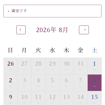
・駐車場完備
・チェックイン15時、チェックアウト10時
満室です
【お食事】
・朝夕個室料亭で個室食
2026年 8月
・夕食は地産地消の創作和会席 美湖膳（二十四節気と
いう昔の暦による料理表現）
・朝食はこだわりの味噌汁をはじめとした和定食
日
月
火
水
木
金
土
【温泉】
自家源泉「美翠源泉」は酸化の進みが遅く新鮮で若返り
26
27
28
29
30
31
1
の効果が高い、極めて希有な源泉です。身も心も癒され
—
—
—
—
—
—
—
るご入浴をお愉しみください。
■お座敷風呂（大浴場）
2
3
4
5
6
7
8
温泉の成分に合わせ、防菌防カビの特殊素材の畳を使
—
—
—
—
—
—
—
用。 足元が柔らかく、そして滑りにくい畳のお風呂で
す。
9
10
11
12
13
14
15
※男性大浴場までのご移動には階段がございます。 予め
—
—
—
—
—
—
—