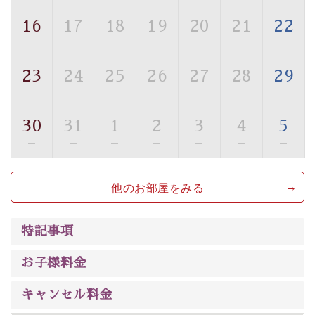
ご了承のほどお願いいたします。
16
17
18
19
20
21
22
■貸切温泉風呂 （40分2000円）
—
—
—
—
—
—
—
眺望はございませんが、源泉掛け流しの温泉の質を楽し
23
24
25
26
27
28
29
む貸切温泉風呂です。ゆったりといやされるプライベー
—
—
—
—
—
—
—
トな空間をお愉しみください。
30
31
1
2
3
4
5
【旅】
—
—
—
—
—
—
—
■諏訪大社4社を巡る無料参拝バス
豊富な知識を持ったドライバー兼ガイドが諏訪大社をご
他のお部屋をみる
案内します。事前ご予約制ですので、ご利用ご希望の方
は【3日前まで】にお電話ください。
※交通規制などにより運行できない日がございます
特記事項
※年末年始及び御柱祭前後は運行しておりません
お子様料金
以上が早割プランの内容です。
神秘なる諏訪湖に心癒される時間をお過ごしいただけま
キャンセル料金
したら幸いです。