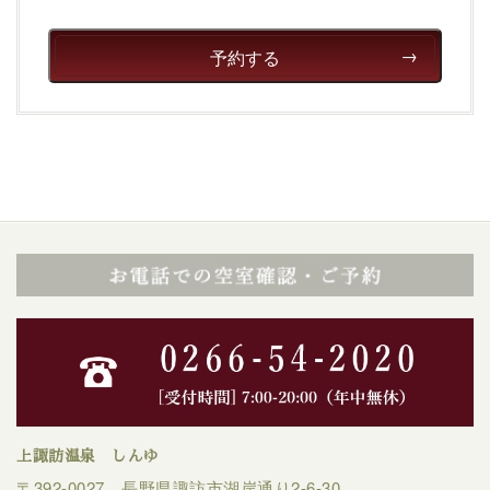
予約する
上諏訪温泉 しんゆ
〒392-0027 長野県諏訪市湖岸通り2-6-30