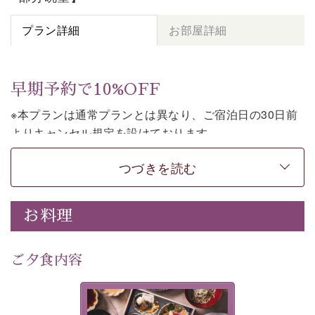
プラン詳細
お部屋詳細
早期予約で10%OFF
※本プランは通常プランとは異なり、ご宿泊日の30日前
よりキャンセル規定を設けております。
※本プランは２食付きの早割プランです。
つづきを読む
上諏訪温泉しんゆでは、30日前までのご予約で、10%割
引でお泊まりいただける「早割プラン」をご用意してお
お料理
ります。
諏訪湖の穏やかな景色、心身を解きほぐす温泉、そして
温かいおもてなし。
ご夕食内容
ご滞在を楽しみに待つ日々が旅をより特別なものにして
くれます。
美湖膳とは諏訪の地で特別を