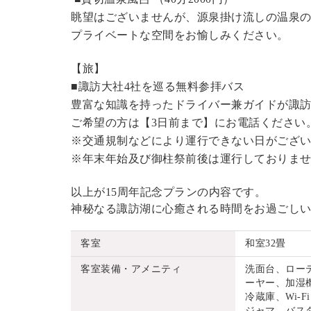
眺望はございませんが、源泉掛け流しの温泉
プライベートな空間をお愉しみください。
【旅】
■諏訪大社4社を巡る無料参拝バス
豊富な知識を持ったドライバー兼ガイドが諏
ご希望の方は【3日前まで】にお電話ください
※交通規制などにより運行できない日がござ
※年末年始及び御柱祭前後は運行しておりま
以上が15周年記念プランの内容です。
神秘なる諏訪湖に心癒される時間をお過ごし
客室
和室32畳
客室装備・アメニティ
洗面台、ロー
ーヤー、加湿機
冷蔵庫、Wi
ジャマ、バス