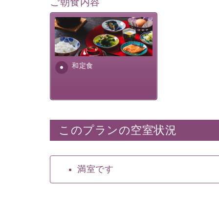
ご朝食内容
さっぱりとした和食膳に使わ
れる食材は、諏訪の名産品を
ふんだんに取り入れ、安心・
安全を心掛けた長野県産...
和定食
このプランの空室状況
満室です