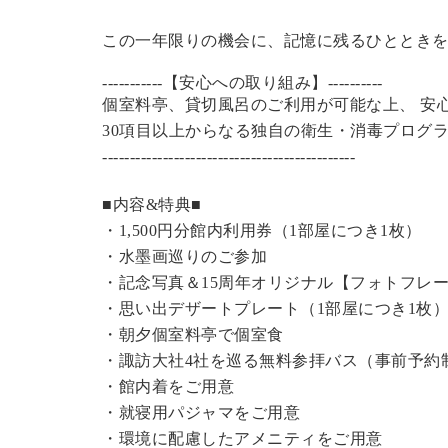
この一年限りの機会に、記憶に残るひととき
-----------【安心への取り組み】----------
個室料亭、貸切風呂のご利用が可能な上、 安
30項目以上からなる独自の衛生・消毒プログ
----------------------------------------------
■内容&特典■
・1,500円分館内利用券（1部屋につき1枚）
・水墨画巡りのご参加
・記念写真＆15周年オリジナル【フォトフレ
・思い出デザートプレート（1部屋につき1枚
・朝夕個室料亭で個室食
・諏訪大社4社を巡る無料参拝バス（事前予約
・館内着をご用意
・就寝用パジャマをご用意
・環境に配慮したアメニティをご用意