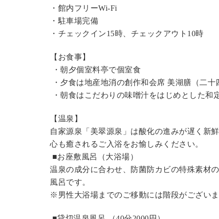
・館内フリーWi-Fi
・駐車場完備
・チェックイン15時、チェックアウト10時
【お食事】
・朝夕個室料亭で個室食
・夕食は地産地消の創作和会席 美湖膳（二十
・朝食はこだわりの味噌汁をはじめとした和
【温泉】
自家源泉「美翠源泉」は酸化の進みが遅く新
心も癒されるご入浴をお愉しみください。
■お座敷風呂（大浴場）
温泉の成分に合わせ、防菌防カビの特殊素材の
風呂です。
※男性大浴場までのご移動には階段がございま
■貸切温泉風呂 （40分2000円）