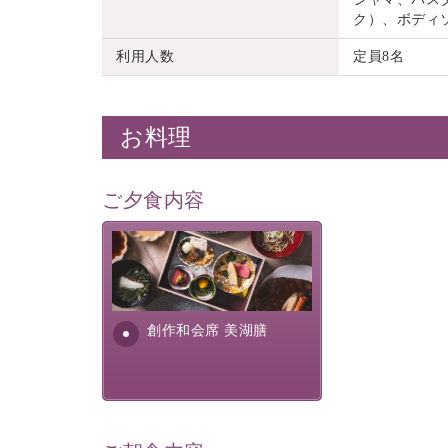
ク）、ボディ
利用人数
定員8名
お料理
ご夕食内容
美湖膳とは諏訪の地で特別を
提供する為に料理長・神原 裕
明が考え出した創作和会席で
す。美しい諏訪湖の幸...
創作和会席 美湖膳