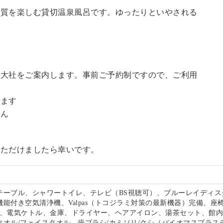
の質を楽しむ貸切温泉風呂です。ゆったりといやされる
訪大社をご案内します。事前ご予約制ですので、ご利用
。
います
せん
いただけましたら幸いです。
テーブル、シャワートイレ、テレビ（BS視聴可）、ブルーレイディス
能付き空気清浄機、Valpas（トコジラミ対策の最新機器）完備、座
-Fi、電気ケトル、金庫、ドライヤー、ヘアアイロン、湯茶セット、館
タオル/フェイスタオル、歯ブラシ/カミソリ/クシ（バイオマスプラス