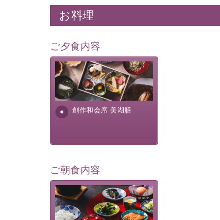
お料理
ご夕食内容
美湖膳とは諏訪の地で特別を
提供する為に料理長・神原 裕
明が考え出した創作和会席で
す。美しい諏訪湖の幸...
創作和会席 美湖膳
ご朝食内容
さっぱりとした和食膳に使わ
れる食材は、諏訪の名産品を