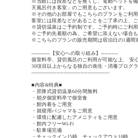
※当館には段差などを無くし、電動ベッドを備
天風呂付き客室」のご用意もございます。
※その他のお部屋でもこちらのプランをご利
客室には段差などがあることをご了承の上、
※貸切温泉はご予約制です。ご予約時にご利
※ご予約先着順の為、ご希望に添えない場合
※こちらのプランの販売期間は宿泊日の1週間
-----------【安心への取り組み】----------
個室料亭、貸切風呂のご利用が可能な上、 安
30項目以上からなる独自の衛生・消毒プログ
----------------------------------------------
■内容&特典■
・昇降式貸切温泉60分間無料
・朝夕個室料亭で個室食
・館内着をご用意
・就寝用パジャマをご用意
・環境に配慮したアメニティをご用意
・館内フリーWi-Fi
・駐車場完備
・チェックイン15時、チェックアウト10時