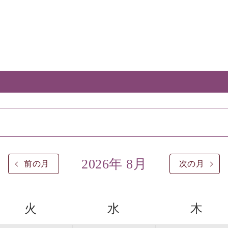
2026年 8月
前の月
次の月
火
水
木