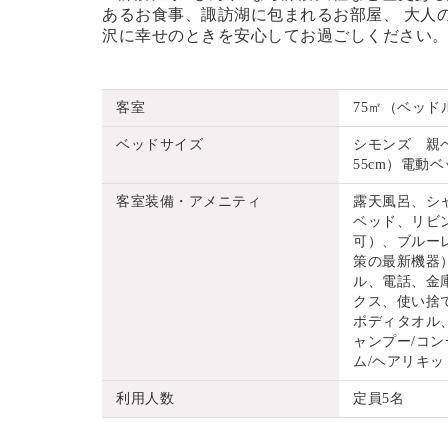
あるお食事、諏訪湖に包まれるお部屋、
大人
沢に幸せのときを安心してお過ごしください
客室
75㎡（ベッド
ベッドサイズ
シモンズ 親ベッ
55cm）電動ベッ
客室装備・アメニティ
露天風呂、シ
ベッド、リビ
可）、ブルーレ
策の最新機器
ル、電話、金
クス、使い捨
ボディタオル
ャンプー/コン
ム/ヘアリキッ
利用人数
定員5名