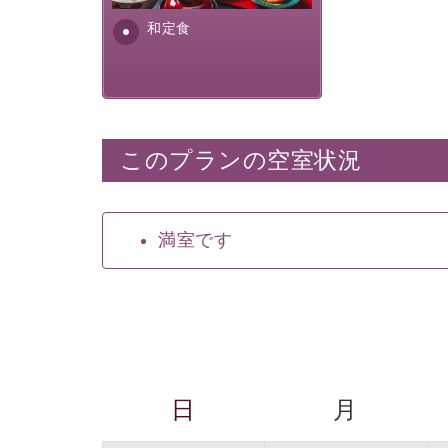
ふんだんに取り入れ、安心・
安全を心掛けた長野県産...
和定食
このプランの空室状況
満室です
日
月