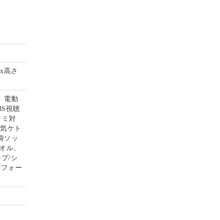
mx高さ
、電動
S視聴
ラミ対
電気ケト
袋ソッ
オル、
プ/シ
グフォー