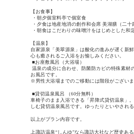
【お食事】
・朝夕個室料亭で個室食
・夕食は地産地消の創作和会席 美湖膳（二十
・朝食はこだわりの味噌汁をはじめとした和
【温泉】
自家源泉「美翠源泉」は酸化の進みが遅く新
心も癒されるご入浴をお愉しみください。
■お座敷風呂（大浴場）
温泉の成分に合わせ、防菌防カビの特殊素材の
お風呂です。
※男性大浴場までのご移動には階段がございま
■
貸切温泉風呂
（60分無料）
車椅子のまま入浴できる「昇降式貸切温泉」
しむ
貸切温泉風呂
です。ゆったりといやされ
以上がプラン内容です。
上諏訪温泉
“
しんゆ
”
なら諏訪大社など歴史ある