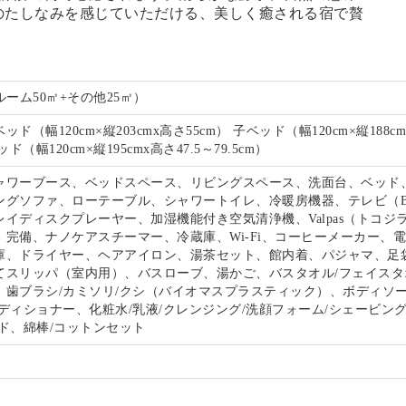
のたしなみを感じていただける、美しく癒される宿で贅
。
ルーム50㎡+その他25㎡）
ド（幅120cm×縦203cmx高さ55cm） 子ベッド（幅120cm×縦188c
ド（幅120cm×縦195cmx高さ47.5～79.5cm）
ャワーブース、ベッドスペース、リビングスペース、洗面台、ベッド
ングソファ、ローテーブル、シャワートイレ、冷暖房機器、テレビ（B
イディスクプレーヤー、加湿機能付き空気清浄機、Valpas（トコジ
）完備、ナノケアスチーマー、冷蔵庫、Wi-Fi、コーヒーメーカー、
庫、ドライヤー、ヘアアイロン、湯茶セット、館内着、パジャマ、足
てスリッパ（室内用）、バスローブ、湯かご、バスタオル/フェイスタ
、歯ブラシ/カミソリ/クシ（バイオマスプラスティック）、ボディソー
ディショナー、化粧水/乳液/クレンジング/洗顔フォーム/シェービン
ド、綿棒/コットンセット