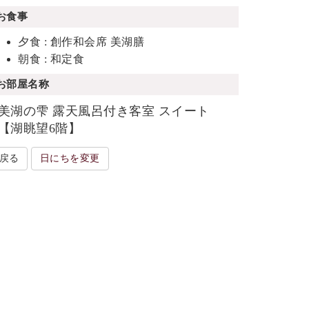
お食事
夕食 : 創作和会席 美湖膳
朝食 : 和定食
お部屋名称
美湖の雫 露天風呂付き客室 スイート
【湖眺望6階】
戻る
日にちを変更