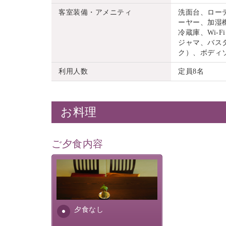
客室装備・アメニティ
洗面台、ロー
ーヤー、加湿機
冷蔵庫、Wi
ジャマ、バス
ク）、ボディ
利用人数
定員8名
お料理
ご夕食内容
夕食なしご夕食を追加される
場合は、二食付きのプランを
お選びくださいませ。
夕食なし