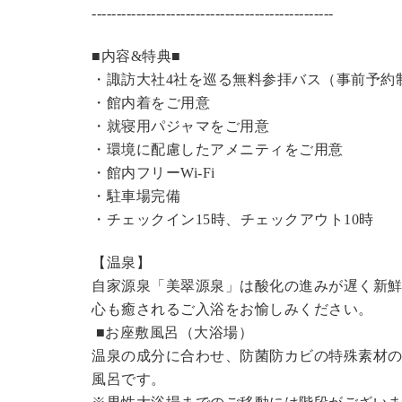
----------------------------------------------
---
■内容&特典■
・諏訪大社4社を巡る無料参拝バス（事前予約
・館内着をご用意
・就寝用パジャマをご用意
・環境に配慮したアメニティをご用意
・館内フリーWi-Fi
・駐車場完備
・チェックイン15時、チェックアウト10時
【温泉】
自家源泉「美翠源泉」は酸化の進みが遅く新
心も癒されるご入浴をお愉しみください。
■お座敷風呂（大浴場）
温泉の成分に合わせ、防菌防カビの特殊素材の
風呂です。