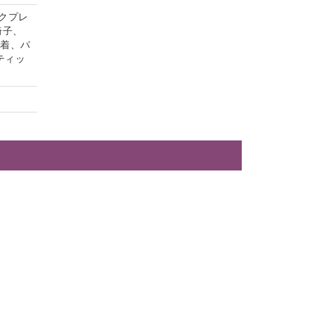
クプレ
椅子、
内着、パ
ティッ