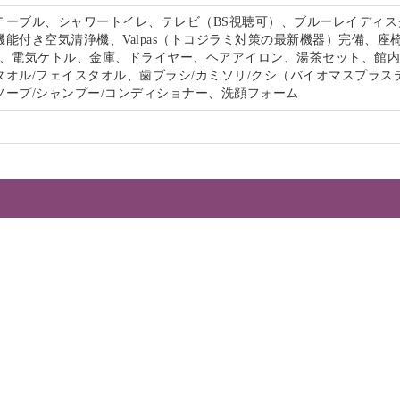
テーブル、シャワートイレ、テレビ（BS視聴可）、ブルーレイディス
能付き空気清浄機、Valpas（トコジラミ対策の最新機器）完備、座
-Fi、電気ケトル、金庫、ドライヤー、ヘアアイロン、湯茶セット、館
タオル/フェイスタオル、歯ブラシ/カミソリ/クシ（バイオマスプラス
ソープ/シャンプー/コンディショナー、洗顔フォーム