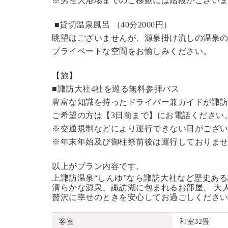
※男性大浴場までのご移動には階段がございま
■貸切温泉風呂 （40分2000円）
眺望はございませんが、源泉掛け流しの温泉
プライベートな空間をお愉しみください。
【旅】
■諏訪大社4社を巡る無料参拝バス
豊富な知識を持ったドライバー兼ガイドが諏
ご希望の方は【3日前まで】にお電話ください
※交通規制などにより運行できない日がござ
※年末年始及び御柱祭前後は運行しておりま
以上がプラン内容です。
上諏訪温泉“しんゆ”なら諏訪大社など歴史あ
清らかな源泉、諏訪湖に包まれるお部屋、 大
贅沢に幸せのときを安心してお過ごしくださ
客室
和室32畳