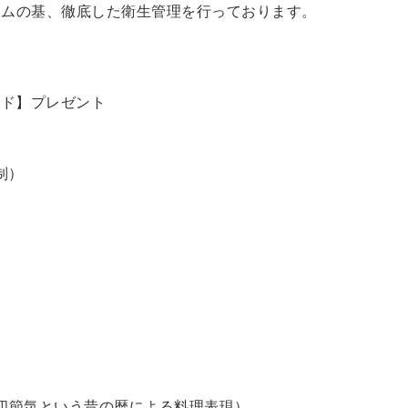
ラムの基、徹底した衛生管理を行っております。
ード】プレゼント
制）
四節気という昔の暦による料理表現）