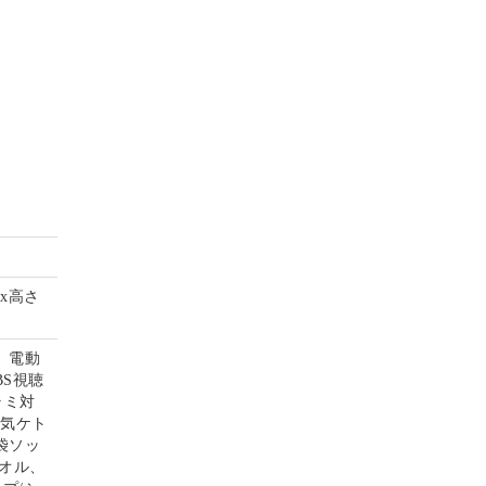
mx高さ
、電動
S視聴
ラミ対
電気ケト
袋ソッ
オル、