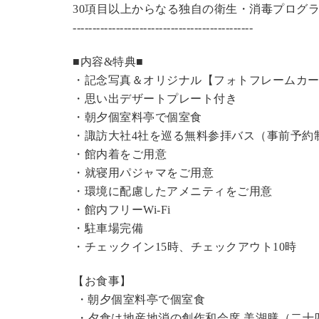
30項目以上からなる独自の衛生・消毒プログ
----------------------------------------------
■内容&特典■
・記念写真＆オリジナル【フォトフレームカ
・思い出デザートプレート付き
・朝夕個室料亭で個室食
・諏訪大社4社を巡る無料参拝バス（事前予約
・館内着をご用意
・就寝用パジャマをご用意
・環境に配慮したアメニティをご用意
・館内フリーWi-Fi
・駐車場完備
・チェックイン15時、チェックアウト10時
【お食事】
・朝夕個室料亭で個室食
・夕食は地産地消の創作和会席 美湖膳（二十