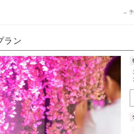
→ 
プラン