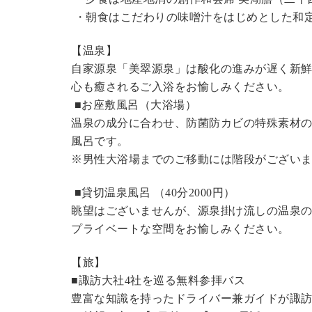
・朝食はこだわりの味噌汁をはじめとした和
【温泉】
自家源泉「美翠源泉」は酸化の進みが遅く新
心も癒されるご入浴をお愉しみください。
■お座敷風呂（大浴場）
温泉の成分に合わせ、防菌防カビの特殊素材の
風呂です。
※男性大浴場までのご移動には階段がございま
■貸切温泉風呂 （40分
2000円
）
眺望はございませんが、源泉掛け流しの温泉
プライベートな空間をお愉しみください。
【旅】
■諏訪大社4社を巡る無料参拝バス
豊富な知識を持ったドライバー兼ガイドが諏