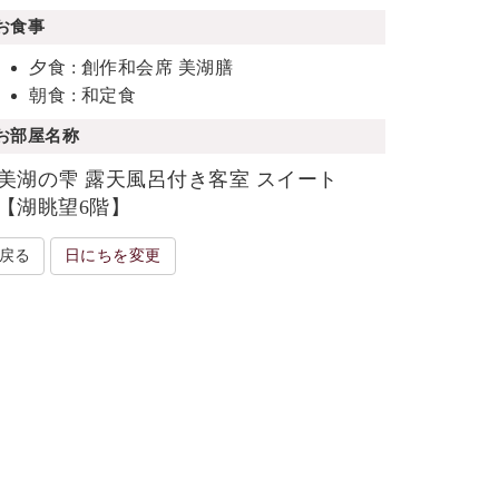
お食事
夕食 : 創作和会席 美湖膳
朝食 : 和定食
お部屋名称
美湖の雫 露天風呂付き客室 スイート
【湖眺望6階】
戻る
日にちを変更