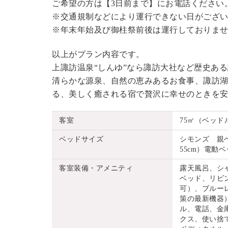
ご希望の方は【3日前まで】にお電話ください
※交通規制などにより運行できない日がござ
※年末年始及び御柱祭前後は運行しておりま
以上がプラン内容です。
上諏訪温泉“しんゆ”なら諏訪大社など歴史あ
清らかな源泉、自然の恵みあるお食事、諏訪湖
る、美しく癒される宿で贅沢に幸せのときを
客室
75㎡（ベッド
ベッドサイズ
シモンズ 親ベッ
55cm）電動ベッ
客室装備・アメニティ
露天風呂、シ
ベッド、リビ
可）、ブルーレ
策の最新機器
ル、電話、金
クス、使い捨