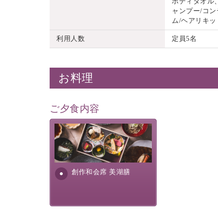
ボディタオル
ャンプー/コン
ム/ヘアリキッ
利用人数
定員5名
お料理
ご夕食内容
美湖膳とは諏訪の地で特別を
提供する為に料理長・神原 裕
明が考え出した創作和会席で
す。美しい諏訪湖の幸...
創作和会席 美湖膳