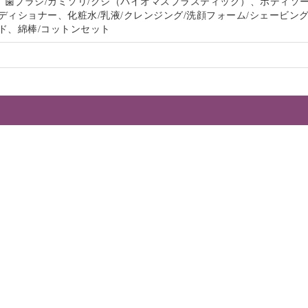
、歯ブラシ/カミソリ/クシ（バイオマスプラスティック）、ボディソー
ディショナー、化粧水/乳液/クレンジング/洗顔フォーム/シェービン
ド、綿棒/コットンセット