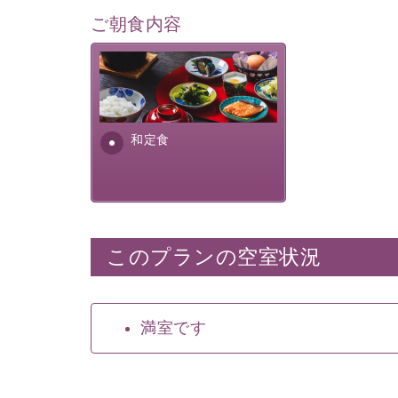
ご朝食内容
さっぱりとした和食膳に使わ
れる食材は、諏訪の名産品を
ふんだんに取り入れ、安心・
安全を心掛けた長野県産...
和定食
このプランの空室状況
満室です