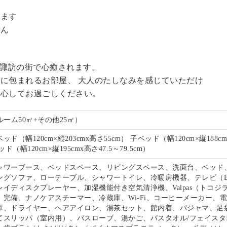
。
います
せん
る諏訪の街で心癒されます。
に包まれるお部屋、 大人のたしなみを感じていただけ
安心してお過ごしください。
ルーム50㎡+その他25㎡）
ド（幅120cm×縦203cmx高さ55cm） 子ベッド（幅120cm×縦188c
ド（幅120cm×縦195cmx高さ47.5～79.5cm）
ャワーブース、ベッドスペース、リビングスペース、洗面台、ベッド
ングソファ、ローテーブル、シャワートイレ、冷暖房機器、テレビ（B
イディスクプレーヤー、加湿機能付き空気清浄機、Valpas（トコジ
）完備、ナノケアスチーマー、冷蔵庫、Wi-Fi、コーヒーメーカー、
庫、ドライヤー、ヘアアイロン、湯茶セット、館内着、パジャマ、足
てスリッパ（室内用）、バスローブ、湯かご、バスタオル/フェイスタ