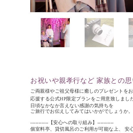
お祝いや親孝行など 家族との
ご両親様やご祖父母様に癒しのプレゼントを
応援する公式HP限定プランをご用意致しまし
日頃なかなか言えない感謝の気持ちを
ご旅行で
お伝えしてみてはいかがでしょうか
-----------【安心への取り組み】----------
個室料亭、貸切風呂のご利用が可能な上、 安