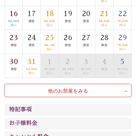
円〜
■諏訪大社4社を巡る無料参拝バス
16
17
18
19
20
21
22
豊富な知識を持ったドライバー兼ガイドが諏訪大社をご
66,000
満室
66,000
満室
満室
66,000
79,200
案内します。
事前ご予約制ですので、ご利用ご希望の方
円〜
円〜
円〜
円〜
は【3日前まで】にお電話ください。
23
24
25
26
27
28
29
※交通規制などにより運行できない日がございます
満室
満室
48,180
満室
満室
満室
79,200
※年末年始及び御柱祭前後は運行しておりません
円〜
円〜
以上がプラン内容です。
30
31
1
2
3
4
5
上諏訪温泉“しんゆ”なら諏訪大社など歴史ある諏訪の街
満室
42,240
46,200
38,280
46,200
満室
66,000
円〜
円〜
円〜
円〜
円〜
で心癒されます。
清らかな源泉、自然の恵みあるお食事、諏訪湖に包まれ
他のお部屋をみる
るお部屋、 大人のたしなみを感じていただける、美しく
癒される宿で贅沢に幸せのときを安心してお過ごしくだ
さい。
特記事項
お子様料金