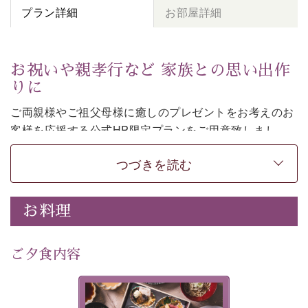
プラン詳細
お部屋詳細
お祝いや親孝行など 家族との思い出作
りに
ご両親様やご祖父母様に癒しのプレゼントをお考えのお
客様を
応援する公式HP限定プランをご用意致しまし
た。
つづきを読む
日頃なかなか言えない感謝の気持ちを
ご旅行で
お伝えし
てみてはいかがでしょうか。
-----------【安心への取り組み】----------
お料理
個室料亭、貸切風呂のご利用が可能な上、 安心安全にご
滞在いただけるよう
30項目以上からなる独自の衛生・消毒プログラムの基、
ご夕食内容
徹底した衛生管理を行っております。
---------------------------------------------
美湖膳とは諏訪の地で特別を
■内容&特典■