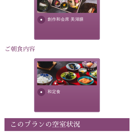
提供する為に料理長・神原 裕
明が考え出した創作和会席で
・記念写真＆オリジナル【フォトフレームカード】プレ
す。美しい諏訪湖の幸...
ゼント
創作和会席 美湖膳
・
思い出デザートプレート付き
・朝夕個室料亭で個室食
・諏訪大社4社を巡る無料参拝バス（事前予約制）
・館内着をご用意
ご朝食内容
・就寝用パジャマをご用意
・環境に配慮したアメニティをご用意
さっぱりとした和食膳に使わ
・館内フリーWi-Fi
れる食材は、諏訪の名産品を
・駐車場完備
ふんだんに取り入れ、安心・
・チェックイン15時、チェックアウト10時
安全を心掛けた長野県産...
和定食
【お食事】
・朝夕個室料亭で個室食
・夕食は地産地消の創作和会席 美湖膳（二十四節気と
いう昔の暦による料理表現）
このプランの空室状況
・朝食はこだわりの味噌汁をはじめとした和定食