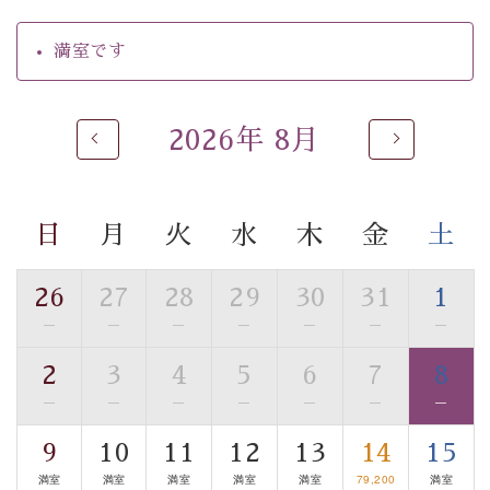
【温泉】
満室です
自家源泉「美翠源泉」は酸化の進みが遅く新鮮で若返り
の効果が高い、極めて希有な源泉です。身も心も癒され
るご入浴をお愉しみください。
2026年 8月
■お座敷風呂（大浴場）
温泉の成分に合わせ、防菌防カビの特殊素材の畳を使
用。 足元が柔らかく、そして滑りにくい畳のお風呂で
日
月
火
水
木
金
土
す。
※男性大浴場までのご移動には階段がございます。 予め
ご了承のほどお願いいたします。
26
27
28
29
30
31
1
—
—
—
—
—
—
—
■貸切温泉風呂 （40分2000円）
2
3
4
5
6
7
8
眺望はございませんが、源泉掛け流しの温泉の質を楽し
む貸切温泉風呂です。ゆったりといやされるプライベー
—
—
—
—
—
—
—
トな空間をお愉しみください。
9
10
11
12
13
14
15
満室
満室
満室
満室
満室
79,200
満室
【旅】