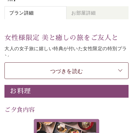
プラン詳細
お部屋詳細
女性様限定 美と癒しの旅をご友人と
大人の女子旅に嬉しい特典が付いた女性限定の特別プラ
ン。
女性同士の癒しの旅を愉しみたいならこちら。
つづきを読む
-----------【安心への取り組み】----------
個室料亭、貸切風呂のご利用が可能な上、 安心安全にご
滞在いただけるよう
お料理
30項目以上からなる独自の衛生・消毒プログラムの基、
徹底した衛生管理を行っております。
---------------------------------------------
ご夕食内容
■内容&特典■
・
貸切温泉風呂
40分無料
美湖膳とは諏訪の地で特別を