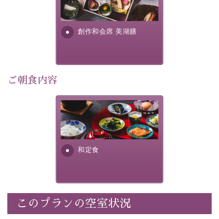
・
1人1,000円分の館内利用券（お飲み物やお土産などに
提供する為に料理長・神原 裕
明が考え出した創作和会席で
利用可能）
す。美しい諏訪湖の幸...
・
「千人風呂」で有名な 片倉館のご入浴券
創作和会席 美湖膳
・お部屋に
クレンジング、化粧水、乳液
をご用意
・朝夕個室料亭で個室食
・諏訪大社4社を巡る無料参拝バス（事前予約制）
・館内着をご用意
ご朝食内容
・就寝用パジャマをご用意
・環境に配慮したアメニティをご用意
さっぱりとした和食膳に使わ
・館内フリーWi-Fi
れる食材は、諏訪の名産品を
・駐車場完備
ふんだんに取り入れ、安心・
・チェックイン15時、チェックアウト10時
安全を心掛けた長野県産...
和定食
【お食事】
・朝夕個室料亭で個室食
・夕食は地産地消の創作和会席 美湖膳（二十四節気と
いう昔の暦による料理表現）
このプランの空室状況
・朝食はこだわりの味噌汁をはじめとした和定食