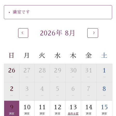
【温泉】
満室です
自家源泉「美翠源泉」は酸化の進みが遅く新鮮で若返り
の効果が高い、極めて希有な源泉です。身も心も癒され
るご入浴をお愉しみください。
2026年 8月
■お座敷風呂（大浴場）
温泉の成分に合わせ、防菌防カビの特殊素材の畳を使
用。 足元が柔らかく、そして滑りにくい畳のお風呂で
日
月
火
水
木
金
土
す。
■貸切温泉風呂 （40分無料）
26
27
28
29
30
31
1
眺望はございませんが、源泉掛け流しの温泉の質を楽し
—
—
—
—
—
—
—
む貸切温泉風呂です。ゆったりといやされるプライベー
2
3
4
5
6
7
8
トな空間をお愉しみください。
—
—
—
—
—
—
—
【旅】
9
10
11
12
13
14
15
■諏訪大社4社を巡る無料参拝バス
満室
満室
満室
満室
条件を変
満室
満室
豊富な知識を持ったドライバー兼ガイドが諏訪大社をご