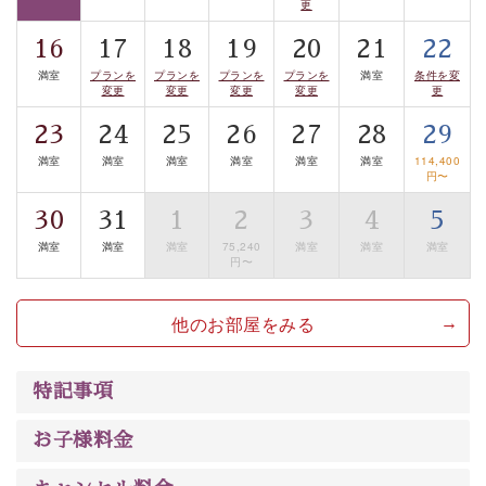
更
案内します。
事前ご予約制ですので、ご利用ご希望の方
16
17
18
19
20
21
22
は【3日前まで】にお電話ください。
満室
プランを
プランを
プランを
プランを
満室
条件を変
※交通規制などにより運行できない日がございます
変更
変更
変更
変更
更
※年末年始及び御柱祭前後は運行しておりません
23
24
25
26
27
28
29
以上がプラン内容です。
満室
満室
満室
満室
満室
満室
114,400
円〜
上諏訪温泉“しんゆ”なら諏訪大社など歴史ある諏訪の街
30
31
1
2
3
4
5
で心癒されます。 清らかな源泉、自然の恵みあるお食
事、諏訪湖に包まれるお部屋、 大人のたしなみを感じて
満室
満室
満室
75,240
満室
満室
満室
円〜
いただける、美しく癒される宿で贅沢に幸せのときを安
心してお過ごしください。
他のお部屋をみる
特記事項
お子様料金