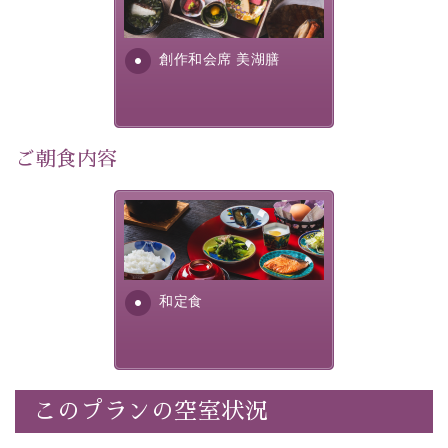
■内容&特典■
明が考え出した創作和会席で
・朝夕個室料亭で個室食
す。美しい諏訪湖の幸...
・諏訪大社4社を巡る無料参拝バス（事前予約制）
創作和会席 美湖膳
・館内着をご用意
・就寝用パジャマをご用意
・環境に配慮したアメニティをご用意
・館内フリーWi-Fi
ご朝食内容
・駐車場完備
・チェックイン15時、チェックアウト10時
さっぱりとした和食膳に使わ
れる食材は、諏訪の名産品を
【お食事】
ふんだんに取り入れ、安心・
安全を心掛けた長野県産...
・朝夕個室料亭で個室食
和定食
・夕食は地産地消の創作和会席 美湖膳（二十四節気と
いう昔の暦による料理表現）
・朝食はこだわりの味噌汁をはじめとした和定食
このプランの空室状況
【温泉】
自家源泉「美翠源泉」は酸化の進みが遅く新鮮で若返り