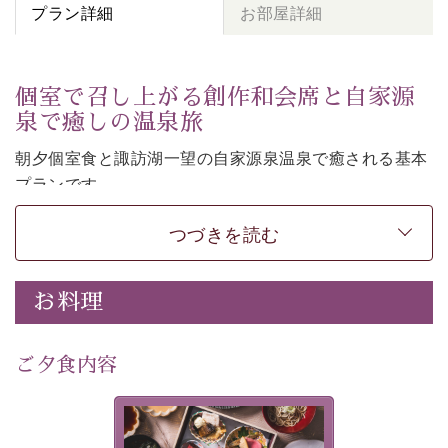
プラン詳細
お部屋詳細
個室で召し上がる創作和会席と自家源
泉で癒しの温泉旅
朝夕個室食と諏訪湖一望の自家源泉温泉で癒される基本
プランです。
諏訪湖を眺めながら幽玄な装飾の館内で静かに寛いでお
つづきを読む
過ごしください。
-----------【安心への取り組み】----------
個室料亭、貸切風呂のご利用が可能な上、 安心安全にご
お料理
滞在いただけるよう
30項目以上からなる独自の衛生・消毒プログラムの基、
ご夕食内容
徹底した衛生管理を行っております。
---------------------------------------------
美湖膳とは諏訪の地で特別を
提供する為に料理長・神原 裕