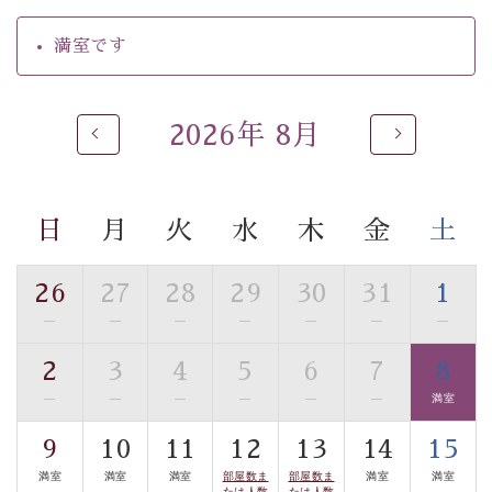
の効果が高い、極めて希有な源泉です。身も心も癒され
るご入浴をお愉しみください。
満室です
■お座敷風呂（大浴場）
温泉の成分に合わせ、防菌防カビの特殊素材の畳を使
用。 足元が柔らかく、そして滑りにくい畳のお風呂で
2026年 8月
す。
※男性大浴場までのご移動には階段がございます。 予め
ご了承のほどお願いいたします。
日
月
火
水
木
金
土
■貸切温泉風呂 （40分2000円）
26
27
28
29
30
31
1
眺望はございませんが、源泉掛け流しの温泉の質を楽し
—
—
—
—
—
—
—
む貸切温泉風呂です。ゆったりといやされるプライベー
トな空間をお愉しみください。
2
3
4
5
6
7
8
—
—
—
—
—
—
満室
【旅】
■諏訪大社4社を巡る無料参拝バス
9
10
11
12
13
14
15
豊富な知識を持ったドライバー兼ガイドが諏訪大社をご
満室
満室
満室
部屋数ま
部屋数ま
満室
満室
たは人数
たは人数