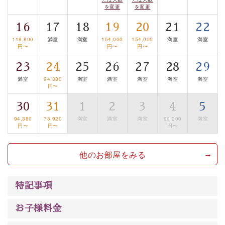
案内します。
事前ご予約制ですので、ご利用ご希望の方
を変更
を変更
は【3日前まで】にお電話ください。
16
17
18
19
20
21
22
※交通規制などにより運行できない日がございます
※年末年始及び御柱祭前後は運行しておりません
118,800
満室
満室
154,000
154,000
満室
満室
円〜
円〜
円〜
以上が基本プランの内容です。
23
24
25
26
27
28
29
神秘なる諏訪湖に心癒される時間をお過ごしいただけま
満室
94,380
満室
満室
満室
満室
満室
円〜
したら幸いです。
30
31
1
2
3
4
5
94,380
73,920
満室
満室
満室
90,200
満室
円〜
円〜
円〜
他のお部屋をみる
特記事項
お子様料金