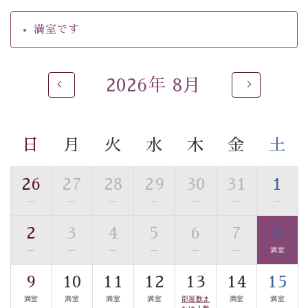
・朝夕個室料亭で個室食
満室です
・夕食は地産地消の創作和会席 美湖膳（二十四節気と
いう昔の暦による料理表現）
・朝食はこだわりの味噌汁をはじめとした和定食
2026年 8月
【温泉】
自家源泉「美翠源泉」は酸化の進みが遅く新鮮で若返り
の効果が高い、極めて希有な源泉です。身も心も癒され
日
月
火
水
木
金
土
るご入浴をお愉しみください。
■お座敷風呂（大浴場）
26
27
28
29
30
31
1
温泉の成分に合わせ、防菌防カビの特殊素材の畳を使
—
—
—
—
—
—
—
用。 足元が柔らかく、そして滑りにくい畳のお風呂で
す。
2
3
4
5
6
7
8
※男性大浴場までのご移動には階段がございます。 予め
—
—
—
—
—
—
満室
ご了承のほどお願いいたします。
9
10
11
12
13
14
15
■貸切温泉風呂 （40分2000円）
満室
満室
満室
満室
部屋数ま
満室
満室
たは人数