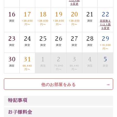
眺望はございませんが、源泉掛け流しの温泉の質を楽し
を変更
む貸切温泉風呂です。ゆったりといやされるプライベー
16
17
18
19
20
21
22
トな空間をお愉しみください。
満室
138,600
138,600
138,600
138,600
満室
部屋数ま
円〜
円〜
円〜
円〜
たは人数
【旅】
を変更
■諏訪大社4社を巡る無料参拝バス
23
24
25
26
27
28
29
豊富な知識を持ったドライバー兼ガイドが諏訪大社をご
満室
満室
満室
満室
満室
満室
110,000
案内します。
事前ご予約制ですので、ご利用ご希望の方
円〜
は【3日前まで】にお電話ください。
30
31
1
2
3
4
5
※交通規制などにより運行できない日がございます
満室
66,440
満室
70,840
66,440
満室
満室
※年末年始及び御柱祭前後は運行しておりません
円〜
円〜
円〜
以上がプラン内容です。
他のお部屋をみる
上諏訪温泉“しんゆ”なら諏訪大社など歴史ある諏訪の街
で心癒されます。 清らかな源泉、自然の恵みあるお食
特記事項
事、諏訪湖に包まれるお部屋、 大人のたしなみを感じて
いただける、美しく癒される宿で贅沢に幸せのときを安
お子様料金
心してお過ごしください。