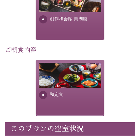
個室料亭、貸切風呂のご利用が可能な上、 安心安全にご
明が考え出した創作和会席で
滞在いただけるよう
す。美しい諏訪湖の幸...
創作和会席 美湖膳
30項目以上からなる独自の衛生・消毒プログラムの基、
徹底した衛生管理を行っております。
---------------------------------------------
ご朝食内容
■内容&特典■
・露天風呂付き客室のご利用
・朝夕個室料亭で個室食
さっぱりとした和食膳に使わ
れる食材は、諏訪の名産品を
・諏訪大社4社を巡る無料参拝バス（事前予約制）
ふんだんに取り入れ、安心・
・館内着をご用意
安全を心掛けた長野県産...
・就寝用パジャマをご用意
和定食
・環境に配慮したアメニティをご用意
・館内フリーWi-Fi
・駐車場完備
・チェックイン15時、チェックアウト10時
このプランの空室状況
【お食事】