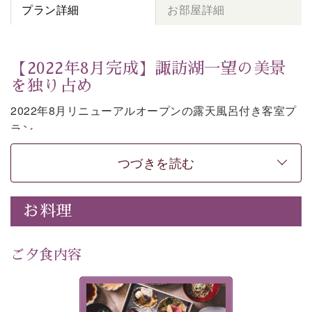
プラン詳細
お部屋詳細
【2022年8月完成】諏訪湖一望の美景
を独り占め
2022年8月リニューアルオープンの露天風呂付き客室プ
ラン。
お部屋の露天風呂で清らかな源泉に抱かれながら、眼下
つづきを読む
に広がる諏訪湖を一望いただけます。
上質な装飾を施した和モダンのお部屋は段差がない等の
使いやすさにも配慮しました。
お料理
時の移り変わりとともに刻々と変わる諏訪湖を眺めなが
ら、贅沢な癒しの時間をお過ごしください。
ご夕食内容
※お客様の安全の為、露天風呂の窓際には柵もしくは転
落防止ワイヤーを設置しております。
美湖膳とは諏訪の地で特別を
-----------【安心への取り組み】----------
提供する為に料理長・神原 裕