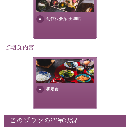
提供する為に料理長・神原 裕
明が考え出した創作和会席で
・記念写真＆オリジナル【フォトフレームカード】プレ
す。美しい諏訪湖の幸...
ゼント
創作和会席 美湖膳
・
思い出デザートプレート付き
・朝夕個室料亭で個室食
・諏訪大社4社を巡る無料参拝バス（事前予約制）
・館内着をご用意
ご朝食内容
・就寝用パジャマをご用意
・環境に配慮したアメニティをご用意
さっぱりとした和食膳に使わ
・館内フリーWi-Fi
れる食材は、諏訪の名産品を
・駐車場完備
ふんだんに取り入れ、安心・
・チェックイン15時、チェックアウト10時
安全を心掛けた長野県産...
和定食
【お食事】
・朝夕個室料亭で個室食
・夕食は地産地消の創作和会席 美湖膳（二十四節気と
いう昔の暦による料理表現）
このプランの空室状況
・朝食はこだわりの味噌汁をはじめとした和定食