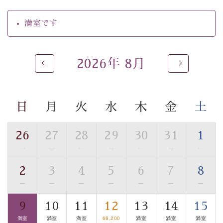
【温泉】
満室です
自家源泉「美翠源泉」は酸化の進みが遅く新鮮で若返り
の効果が高い、極めて希有な源泉です。身も心も癒され
るご入浴をお愉しみください。
2026年 8月
■お座敷風呂（大浴場）
温泉の成分に合わせ、防菌防カビの特殊素材の畳を使
用。 足元が柔らかく、そして滑りにくい畳のお風呂で
日
月
火
水
木
金
土
す。
※男性大浴場までのご移動には階段がございます。 予め
ご了承のほどお願いいたします。
26
27
28
29
30
31
1
—
—
—
—
—
—
—
■貸切温泉風呂 （40分2000円）
2
3
4
5
6
7
8
眺望はございませんが、源泉掛け流しの温泉の質を楽し
む貸切温泉風呂です。ゆったりといやされるプライベー
—
—
—
—
—
—
—
トな空間をお愉しみください。
9
10
11
12
13
14
15
満室
満室
満室
68,200
満室
満室
満室
【旅】