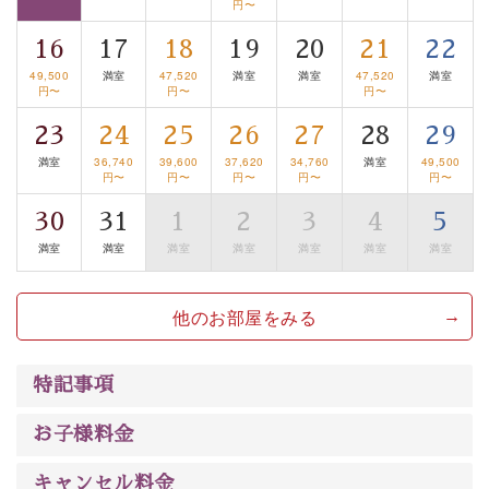
円〜
■諏訪大社4社を巡る無料参拝バス
16
17
18
19
20
21
22
豊富な知識を持ったドライバー兼ガイドが諏訪大社をご
49,500
満室
47,520
満室
満室
47,520
満室
案内します。
事前ご予約制ですので、ご利用ご希望の方
円〜
円〜
円〜
は【3日前まで】にお電話ください。
23
24
25
26
27
28
29
※交通規制などにより運行できない日がございます
満室
36,740
39,600
37,620
34,760
満室
49,500
※年末年始及び御柱祭前後は運行しておりません
円〜
円〜
円〜
円〜
円〜
以上がプラン内容です。
30
31
1
2
3
4
5
上諏訪温泉“しんゆ”なら諏訪大社など歴史ある諏訪の街
満室
満室
満室
満室
満室
満室
満室
で心癒されます。
清らかな源泉、自然の恵みあるお食事、諏訪湖に包まれ
他のお部屋をみる
るお部屋、 大人のたしなみを感じていただける、美しく
癒される宿で贅沢に幸せのときを安心してお過ごしくだ
特記事項
さい。
お子様料金
キャンセル料金