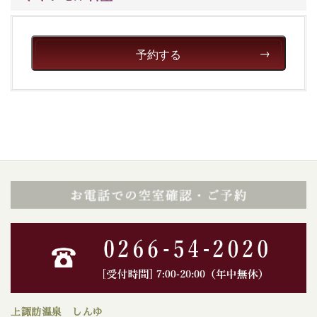
予約する
上諏訪温泉 しんゆ