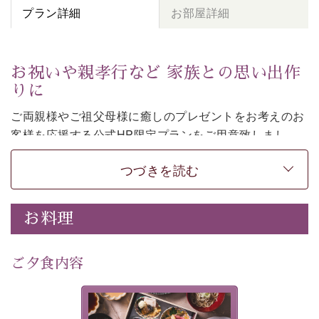
プラン詳細
お部屋詳細
お祝いや親孝行など 家族との思い出作
りに
ご両親様やご祖父母様に癒しのプレゼントをお考えのお
客様を
応援する公式HP限定プランをご用意致しまし
た。
つづきを読む
日頃なかなか言えない感謝の気持ちを
ご旅行で
お伝えし
てみてはいかがでしょうか。
-----------【安心への取り組み】----------
お料理
個室料亭、貸切風呂のご利用が可能な上、 安心安全にご
滞在いただけるよう
30項目以上からなる独自の衛生・消毒プログラムの基、
ご夕食内容
徹底した衛生管理を行っております。
---------------------------------------------
美湖膳とは諏訪の地で特別を
■内容&特典■