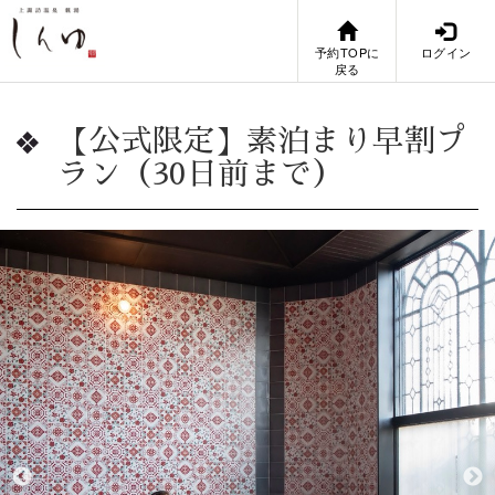
予約TOPに
ログイン
戻る
【公式限定】素泊まり早割プ
ラン（30日前まで）