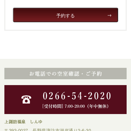
予約する
上諏訪温泉 しんゆ
〒392-0027 長野県諏訪市湖岸通り2-6-30