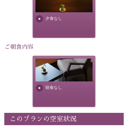
り特別なものにしてくれます。
場合は、二食付きのプランを
お選びくださいませ。
早めのご予約で、お得に癒しのひとときをお過ごしくだ
さい。
夕食なし
-----------【安心への取り組み】----------
個室料亭、貸切風呂のご利用が可能な上、 安心安全にご
滞在いただけるよう
ご朝食内容
30項目以上からなる独自の衛生・消毒プログラムの基、
徹底した衛生管理を行っております。
朝食なし。ご朝食を付ける場
----------------------------------------------
---
合は朝食付きのプランをお選
びくださいませ。
■内容&特典■
朝食なし
・宿泊料金5%OFF
・諏訪大社4社を巡る無料参拝バス（事前予約制）
・館内着をご用意
・就寝用パジャマをご用意
・環境に配慮したアメニティをご用意
このプランの空室状況
・館内フリーWi-Fi