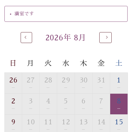
・駐車場完備
・チェックイン15時、チェックアウト10時
満室です
【温泉】
自家源泉「美翠源泉」は酸化の進みが遅く新鮮で若返り
2026年 8月
の効果が高い、極めて希有な源泉です。身も心も癒され
るご入浴をお愉しみください。
■お座敷風呂（大浴場）
日
月
火
水
木
金
土
温泉の成分に合わせ、防菌防カビの特殊素材の畳を使
用。 足元が柔らかく、そして滑りにくい畳のお風呂で
26
27
28
29
30
31
1
す。
※男性大浴場までのご移動には階段がございます。 予め
—
—
—
—
—
—
—
ご了承のほどお願いいたします。
2
3
4
5
6
7
8
—
—
—
—
—
—
—
■貸切温泉風呂 （40分2000円）
眺望はございませんが、源泉掛け流しの温泉の質を楽し
9
10
11
12
13
14
15
む貸切温泉風呂です。ゆったりといやされるプライベー
—
—
—
—
—
—
—