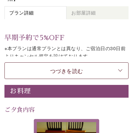
プラン詳細
お部屋詳細
早期予約で5%OFF
※本プランは通常プランとは異なり、ご宿泊日の30日前
よりキャンセル規定を設けております。
※本プランは素泊まりのプランです。2食付きでご利用ご
つづきを読む
希望の場合は、「
【公式限定価格】早割プラン（30日前
まで）
」をご利用ください。
お料理
上諏訪温泉しんゆでは、30日前までのご予約で、5%割
引でお泊まりいただける「早割朝食付きプラン」をご用
意しております。
ご夕食内容
諏訪湖の穏やかな景色、心身を解きほぐす温泉、そして
温かいおもてなし。ご滞在を楽しみに待つ日々が旅をよ
夕食なしご夕食を追加される