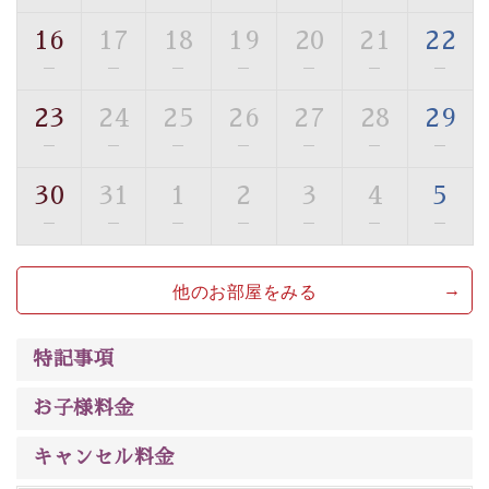
トな空間をお愉しみください。
16
17
18
19
20
21
22
【旅】
—
—
—
—
—
—
—
■諏訪大社4社を巡る無料参拝バス
豊富な知識を持ったドライバー兼ガイドが諏訪大社をご
23
24
25
26
27
28
29
案内します。
事前ご予約制ですので、ご利用ご希望の方
—
—
—
—
—
—
—
は【3日前まで】にお電話ください。
30
31
1
2
3
4
5
※交通規制などにより運行できない日がございます
※年末年始及び御柱祭前後は運行しておりません
—
—
—
—
—
—
—
以上がプラン内容です。
他のお部屋をみる
上諏訪温泉“しんゆ”なら諏訪大社など歴史ある諏訪の街
で心癒されます。
清らかな源泉、
諏訪湖に包まれるお部屋、 大人のたしな
特記事項
みを感じていただける、美しく癒される宿で贅沢に幸せ
のときを安心してお過ごしください。
お子様料金
キャンセル料金