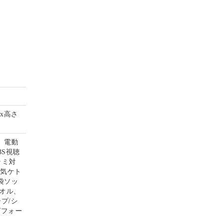
mx高さ
、電動
S視聴
ラミ対
電気ケト
袋ソッ
オル、
プ/シ
グフォー