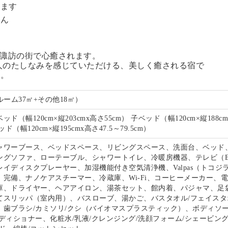
います
せん
る諏訪の街で心癒されます。
人のたしなみを感じていただける、美しく癒される宿で
い。
ルーム37㎡+その他18㎡）
ド（幅120cm×縦203cmx高さ55cm） 子ベッド（幅120cm×縦188c
ド（幅120cm×縦195cmx高さ47.5～79.5cm）
ャワーブース、ベッドスペース、リビングスペース、洗面台、ベッド
ングソファ、ローテーブル、シャワートイレ、冷暖房機器、テレビ（B
イディスクプレーヤー、加湿機能付き空気清浄機、Valpas（トコジ
）完備、ナノケアスチーマー、冷蔵庫、Wi-Fi、コーヒーメーカー、
庫、ドライヤー、ヘアアイロン、湯茶セット、館内着、パジャマ、足
てスリッパ（室内用）、バスローブ、湯かご、バスタオル/フェイスタ
、歯ブラシ/カミソリ/クシ（バイオマスプラスティック）、ボディソー
ディショナー、化粧水/乳液/クレンジング/洗顔フォーム/シェービン