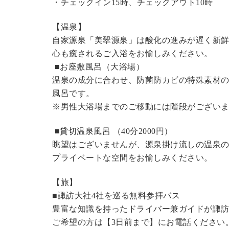
・チェックイン15時、チェックアウト10時
【温泉】
自家源泉「美翠源泉」は酸化の進みが遅く新
心も癒されるご入浴をお愉しみください。
■お座敷風呂（大浴場）
温泉の成分に合わせ、防菌防カビの特殊素材の
風呂です。
※男性大浴場までのご移動には階段がございま
■貸切温泉風呂 （40分2000円）
眺望はございませんが、源泉掛け流しの温泉
プライベートな空間をお愉しみください。
【旅】
■諏訪大社4社を巡る無料参拝バス
豊富な知識を持ったドライバー兼ガイドが諏
ご希望の方は【3日前まで】にお電話ください