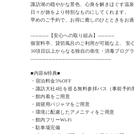
諏訪湖の穏やかな景色、心身を解きほぐす温
日々が旅をより特別なものにしてくれます。
早めのご予約で、お得に癒しのひとときをお
-----------【安心への取り組み】----------
個室料亭、貸切風呂のご利用が可能な上、 安
30項目以上からなる独自の衛生・消毒プログ
----------------------------------------------
---
■内容&特典■
・宿泊料金5%OFF
・諏訪大社4社を巡る無料参拝バス（事前予約
・館内着をご用意
・就寝用パジャマをご用意
・環境に配慮したアメニティをご用意
・館内フリーWi-Fi
・駐車場完備