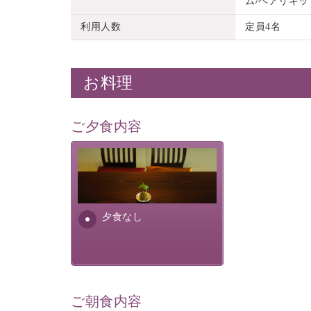
ム/ヘアリキッ
利用人数
定員4名
お料理
ご夕食内容
夕食なしご夕食を追加される
場合は、二食付きのプランを
お選びくださいませ。
夕食なし
ご朝食内容