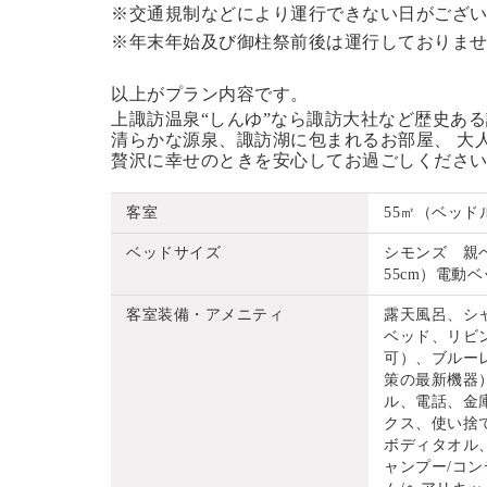
※交通規制などにより運行できない日がござ
※年末年始及び御柱祭前後は運行しておりま
以上がプラン内容です。
上諏訪温泉“しんゆ”なら諏訪大社など歴史あ
清らかな源泉、諏訪湖に包まれるお部屋、 大
贅沢に幸せのときを安心してお過ごしくださ
客室
55㎡（ベッド
ベッドサイズ
シモンズ 親ベッ
55cm）電動ベッ
客室装備・アメニティ
露天風呂、シ
ベッド、リビ
可）、ブルーレ
策の最新機器
ル、電話、金
クス、使い捨
ボディタオル
ャンプー/コン