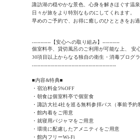
諏訪湖の穏やかな景色、心身を解きほぐす温
日々が旅をより特別なものにしてくれます。
早めのご予約で、お得に癒しのひとときをお
-----------【安心への取り組み】----------
個室料亭、貸切風呂のご利用が可能な上、 安
30項目以上からなる独自の衛生・消毒プログ
----------------------------------------------
---
■内容&特典■
・宿泊料金5%OFF
・朝食は個室料亭で個室食
・諏訪大社4社を巡る無料参拝バス（事前予約
・館内着をご用意
・就寝用パジャマをご用意
・環境に配慮したアメニティをご用意
・館内フリーWi-Fi