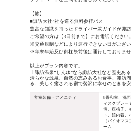
【旅】
■諏訪大社4社を巡る無料参拝バス
豊富な知識を持ったドライバー兼ガイドが諏
ご希望の方は【3日前まで】にお電話ください
※交通規制などにより運行できない日がござ
※年末年始及び御柱祭前後は運行しておりま
以上がプラン内容です。
上諏訪温泉“しんゆ”なら諏訪大社など歴史あ
清らかな源泉、自然の恵みあるお食事、諏訪湖
る、美しく癒される宿で贅沢に幸せのときを
客室装備・アメニティ
8畳和室、洗
ィスクプレーヤ
備、座椅子、
ト、館内着、
（バイオマス
ーム