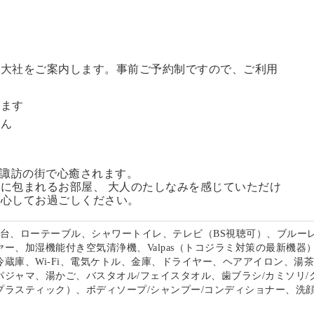
訪大社をご案内します。
事前ご予約制ですので、ご利用
。
います
せん
る諏訪の街で心癒されます。
に包まれるお部屋、 大人のたしなみを感じていただけ
安心してお過ごしください。
面台、ローテーブル、シャワートイレ、テレビ（BS視聴可）、ブルー
ー、加湿機能付き空気清浄機、Valpas（トコジラミ対策の最新機器
冷蔵庫、Wi-Fi、電気ケトル、金庫、ドライヤー、ヘアアイロン、湯
パジャマ、湯かご、バスタオル/フェイスタオル、歯ブラシ/カミソリ/
プラスティック）、ボディソープ/シャンプー/コンディショナー、洗