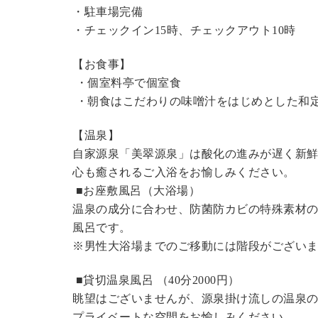
・駐車場完備
・チェックイン15時、チェックアウト10時
【お食事】
・個室料亭で個室食
・朝食はこだわりの味噌汁をはじめとした和
【温泉】
自家源泉「美翠源泉」は酸化の進みが遅く新
心も癒されるご入浴をお愉しみください。
■お座敷風呂（大浴場）
温泉の成分に合わせ、防菌防カビの特殊素材の
風呂です。
※男性大浴場までのご移動には階段がございま
■貸切温泉風呂 （40分2000円）
眺望はございませんが、源泉掛け流しの温泉
プライベートな空間をお愉しみください。