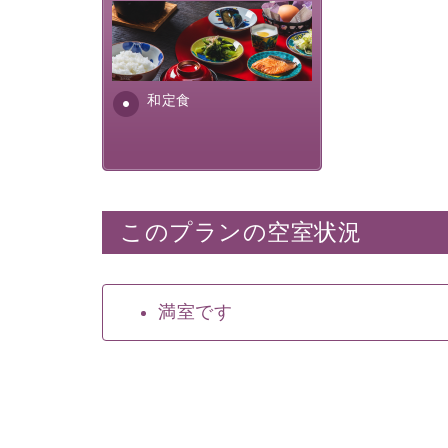
さっぱりとした和食膳に使わ
れる食材は、諏訪の名産品を
ふんだんに取り入れ、安心・
安全を心掛けた長野県産...
和定食
このプランの空室状況
満室です