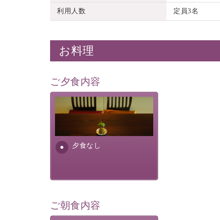
利用人数
定員3名
お料理
ご夕食内容
夕食なしご夕食を追加される
場合は、二食付きのプランを
お選びくださいませ。
夕食なし
ご朝食内容