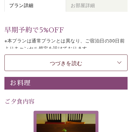
プラン詳細
お部屋詳細
早期予約で5%OFF
※本プランは通常プランとは異なり、ご宿泊日の30日前
よりキャンセル規定を設けております。
※本プランは朝食付きのプランです。2食付きでご利用ご
つづきを読む
希望の場合は、「
【公式限定価格】早割プラン（30日前
まで）
」をご利用ください。
お料理
上諏訪温泉しんゆでは、30日前までのご予約で、5%割
引でお泊まりいただける「早割朝食付きプラン」をご用
意しております。
ご夕食内容
諏訪湖の穏やかな景色、心身を解きほぐす温泉、そして
温かいおもてなし。ご滞在を楽しみに待つ日々が旅をよ
夕食なしご夕食を追加される
り特別なものにしてくれます。
場合は、二食付きのプランを
お選びくださいませ。