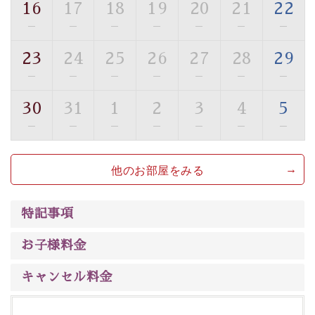
16
17
18
19
20
21
22
■貸切温泉風呂 （40分2000円）
—
—
—
—
—
—
—
眺望はございませんが、源泉掛け流しの温泉の質を楽し
23
24
25
26
27
28
29
む貸切温泉風呂です。ゆったりといやされるプライベー
—
—
—
—
—
—
—
トな空間をお愉しみください。
30
31
1
2
3
4
5
【旅】
—
—
—
—
—
—
—
■諏訪大社4社を巡る無料参拝バス
豊富な知識を持ったドライバー兼ガイドが諏訪大社をご
他のお部屋をみる
案内します。
事前ご予約制ですので、ご利用ご希望の方
は【3日前まで】にお電話ください。
※交通規制などにより運行できない日がございます
特記事項
※年末年始及び御柱祭前後は運行しておりません
お子様料金
以上がプラン内容です。
上諏訪温泉“しんゆ”なら諏訪大社など歴史ある諏訪の街
キャンセル料金
で心癒されます。
清らかな源泉、自然の恵みあるお食事、諏訪湖に包まれ
るお部屋、 大人のたしなみを感じていただける、美しく