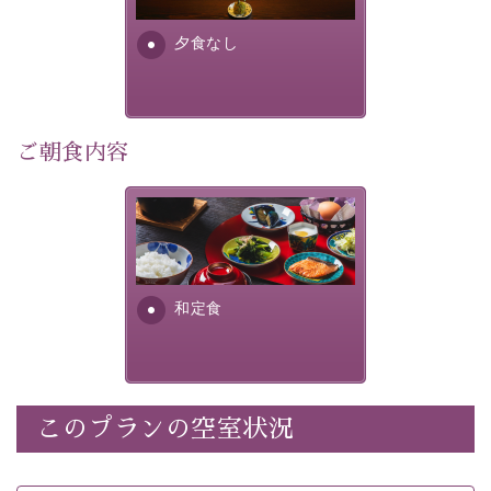
早めのご予約で、お得に癒しのひとときをお過ごしくだ
さい。
夕食なし
-----------【安心への取り組み】----------
個室料亭、貸切風呂のご利用が可能な上、 安心安全にご
ご朝食内容
滞在いただけるよう
30項目以上からなる独自の衛生・消毒プログラムの基、
徹底した衛生管理を行っております。
さっぱりとした和食膳に使わ
れる食材は、諏訪の名産品を
----------------------------------------------
---
ふんだんに取り入れ、安心・
安全を心掛けた長野県産...
■内容&特典■
和定食
・宿泊料金5%OFF
・朝食は個室料亭で個室食
・諏訪大社4社を巡る無料参拝バス（事前予約制）
・館内着をご用意
このプランの空室状況
・就寝用パジャマをご用意
・環境に配慮したアメニティをご用意