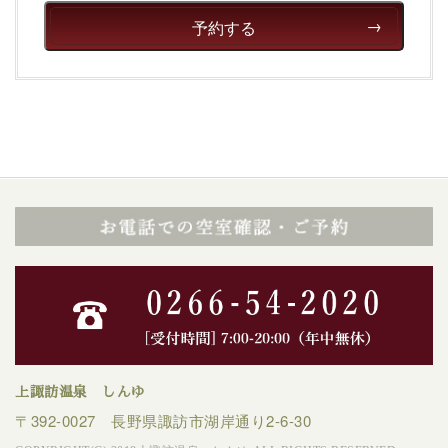
癒される宿で贅沢に幸せのときを安心してお過ごしくだ
予約する
さい。
上諏訪温泉 しんゆ
〒392-0027 長野県諏訪市湖岸通り2-6-30