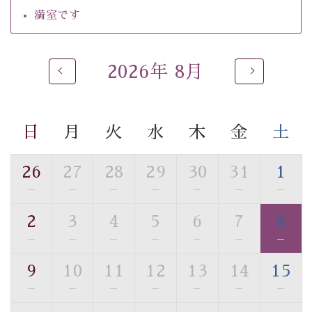
・館内フリーWi-Fi
満室です
・駐車場完備
・チェックイン15時、チェックアウト10時
2026年 8月
【お食事】
・個室料亭で個室食
・朝食はこだわりの味噌汁をはじめとした和定食
日
月
火
水
木
金
土
【温泉】
自家源泉「美翠源泉」は酸化の進みが遅く新鮮で若返り
26
27
28
29
30
31
1
の効果が高い、極めて希有な源泉です。身も心も癒され
—
—
—
—
—
—
—
るご入浴をお愉しみください。
■お座敷風呂（大浴場）
2
3
4
5
6
7
8
温泉の成分に合わせ、防菌防カビの特殊素材の畳を使
—
—
—
—
—
—
—
用。 足元が柔らかく、そして滑りにくい畳のお風呂で
す。
9
10
11
12
13
14
15
※男性大浴場までのご移動には階段がございます。 予め
—
—
—
—
—
—
—
ご了承のほどお願いいたします。