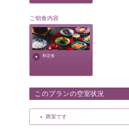
ご朝食内容
さっぱりとした和食膳に使わ
れる食材は、諏訪の名産品を
ふんだんに取り入れ、安心・
安全を心掛けた長野県産...
和定食
このプランの空室状況
満室です