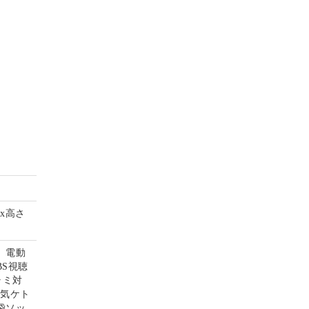
mx高さ
、電動
S視聴
ラミ対
電気ケト
袋ソッ