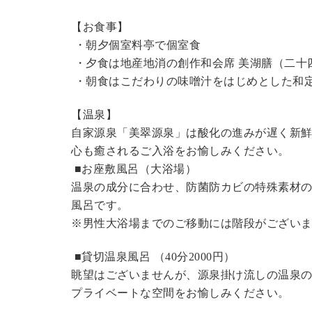
【お食事】
・朝夕個室料亭で個室食
・夕食は地産地消の創作和会席 美湖膳（二十
・朝食はこだわりの味噌汁をはじめとした和
【温泉】
自家源泉「美翠源泉」は酸化の進みが遅く新
心も癒されるご入浴をお愉しみください。
■お座敷風呂（大浴場）
温泉の成分に合わせ、防菌防カビの特殊素材の
風呂です。
※男性大浴場までのご移動には階段がございま
■貸切温泉風呂 （40分2000円）
眺望はございませんが、源泉掛け流しの温泉
プライベートな空間をお愉しみください。