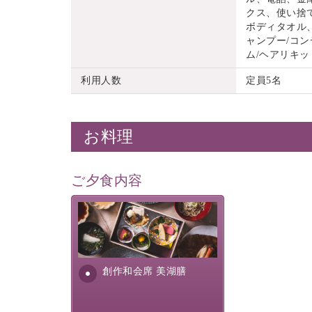
クス、使い捨
ボディタオル
ャンプー/コン
ム/ヘアリキッ
利用人数
定員5名
お料理
ご夕食内容
美湖膳とは諏訪の地で特別を
提供する為に料理長・神原 裕
明が考え出した創作和会席で
す。美しい諏訪湖の幸...
創作和会席 美湖膳