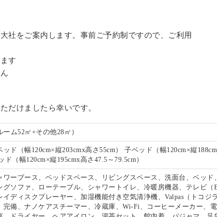
訪大社をご案内します。事前ご予約制ですので、ご利用
。
います
せん
いただけましたら幸いです。
ルーム52㎡+その他28㎡）
ド（幅120cm×縦203cmx高さ55cm） 子ベッド（幅120cm×縦188c
ド（幅120cm×縦195cmx高さ47.5～79.5cm）
ャワーブース、ベッドスペース、リビングスペース、洗面台、ベッド
ングソファ、ローテーブル、シャワートイレ、冷暖房機器、テレビ（B
イディスクプレーヤー、加湿機能付き空気清浄機、Valpas（トコジ
）完備、ナノケアスチーマー、冷蔵庫、Wi-Fi、コーヒーメーカー、
庫、ドライヤー、ヘアアイロン、湯茶セット、館内着、パジャマ、足