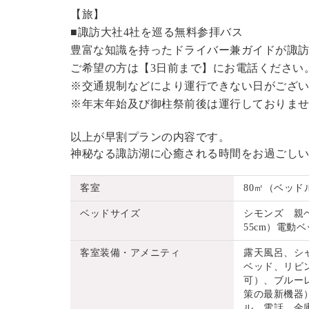
【旅】
■諏訪大社4社を巡る無料参拝バス
豊富な知識を持ったドライバー兼ガイドが諏
ご希望の方は【3日前まで】にお電話ください
※交通規制などにより運行できない日がござ
※年末年始及び御柱祭前後は運行しておりま
以上が早割プランの内容です。
神秘なる諏訪湖に心癒される時間をお過ごし
客室
80㎡（ベッド
ベッドサイズ
シモンズ 親ベッ
55cm）電動ベッ
客室装備・アメニティ
露天風呂、シ
ベッド、リビ
可）、ブルーレ
策の最新機器
ル、電話、金