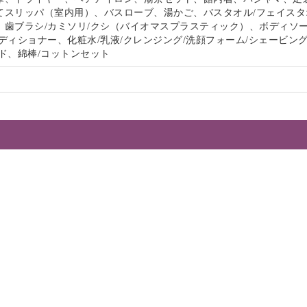
てスリッパ（室内用）、バスローブ、湯かご、バスタオル/フェイスタ
、歯ブラシ/カミソリ/クシ（バイオマスプラスティック）、ボディソー
ディショナー、化粧水/乳液/クレンジング/洗顔フォーム/シェービン
ド、綿棒/コットンセット