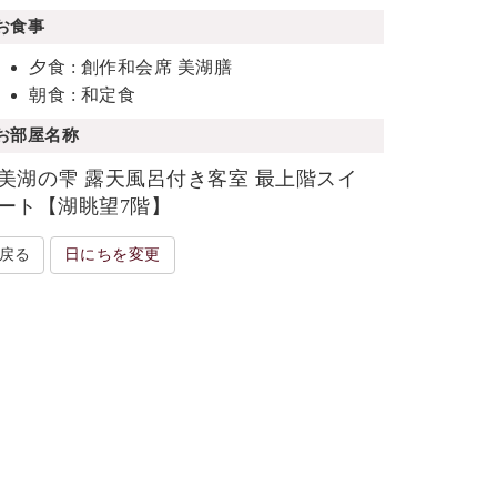
お食事
夕食 : 創作和会席 美湖膳
朝食 : 和定食
お部屋名称
美湖の雫 露天風呂付き客室 最上階スイ
ート【湖眺望7階】
戻る
日にちを変更