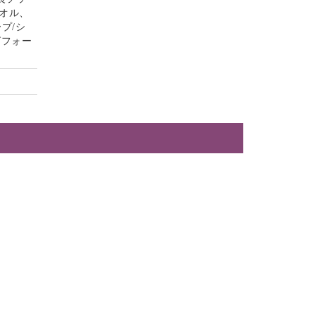
オル、
プ/シ
グフォー