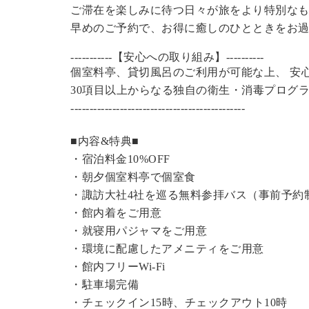
ご滞在を楽しみに待つ日々が旅をより特別な
早めのご予約で、お得に癒しのひとときをお
-----------【安心への取り組み】----------
個室料亭、貸切風呂のご利用が可能な上、 安
30項目以上からなる独自の衛生・消毒プログ
----------------------------------------------
■内容&特典■
・宿泊料金10%OFF
・朝夕個室料亭で個室食
・諏訪大社4社を巡る無料参拝バス（事前予約
・館内着をご用意
・就寝用パジャマをご用意
・環境に配慮したアメニティをご用意
・館内フリーWi-Fi
・駐車場完備
・チェックイン15時、チェックアウト10時