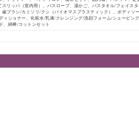
てスリッパ（室内用）、バスローブ、湯かご、バスタオル/フェイスタ
、歯ブラシ/カミソリ/クシ（バイオマスプラスティック）、ボディソー
ディショナー、化粧水/乳液/クレンジング/洗顔フォーム/シェービン
ド、綿棒/コットンセット