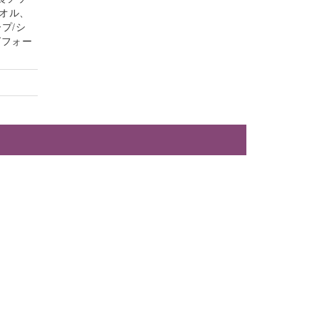
オル、
プ/シ
グフォー