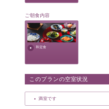
ご朝食内容
さっぱりとした和食膳に使わ
れる食材は、諏訪の名産品を
ふんだんに取り入れ、安心・
安全を心掛けた長野県産...
和定食
このプランの空室状況
満室です