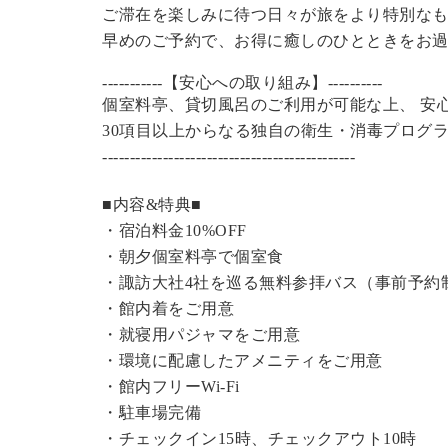
ご滞在を楽しみに待つ日々が旅をより特別な
早めのご予約で、お得に癒しのひとときをお
-----------【安心への取り組み】----------
個室料亭、貸切風呂のご利用が可能な上、 安
30項目以上からなる独自の衛生・消毒プログ
----------------------------------------------
■内容&特典■
・宿泊料金10%OFF
・朝夕個室料亭で個室食
・諏訪大社4社を巡る無料参拝バス（事前予約
・館内着をご用意
・就寝用パジャマをご用意
・環境に配慮したアメニティをご用意
・館内フリーWi-Fi
・駐車場完備
・チェックイン15時、チェックアウト10時