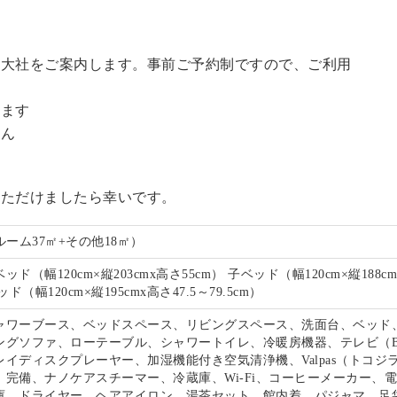
訪大社をご案内します。事前ご予約制ですので、ご利用
。
います
せん
いただけましたら幸いです。
ルーム37㎡+その他18㎡）
ド（幅120cm×縦203cmx高さ55cm） 子ベッド（幅120cm×縦188c
ド（幅120cm×縦195cmx高さ47.5～79.5cm）
ャワーブース、ベッドスペース、リビングスペース、洗面台、ベッド
ングソファ、ローテーブル、シャワートイレ、冷暖房機器、テレビ（B
イディスクプレーヤー、加湿機能付き空気清浄機、Valpas（トコジ
）完備、ナノケアスチーマー、冷蔵庫、Wi-Fi、コーヒーメーカー、
庫、ドライヤー、ヘアアイロン、湯茶セット、館内着、パジャマ、足