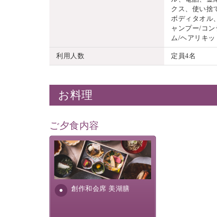
クス、使い捨
ボディタオル
ャンプー/コン
ム/ヘアリキッ
利用人数
定員4名
お料理
ご夕食内容
美湖膳とは諏訪の地で特別を
提供する為に料理長・神原 裕
明が考え出した創作和会席で
す。美しい諏訪湖の幸...
創作和会席 美湖膳