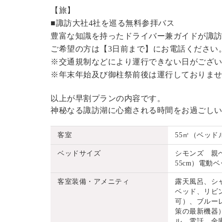
【旅】
■諏訪大社4社を巡る無料参拝バス
豊富な知識を持ったドライバー兼ガイドが諏
ご希望の方は【3日前まで】にお電話ください
※交通規制などにより運行できない日がござ
※年末年始及び御柱祭前後は運行しておりま
以上が早割プランの内容です。
神秘なる諏訪湖に心癒される時間をお過ごし
客室
55㎡（ベッド
ベッドサイズ
シモンズ 親ベッ
55cm）電動ベッ
客室装備・アメニティ
露天風呂、シ
ベッド、リビ
可）、ブルーレ
策の最新機器
ル、電話、金