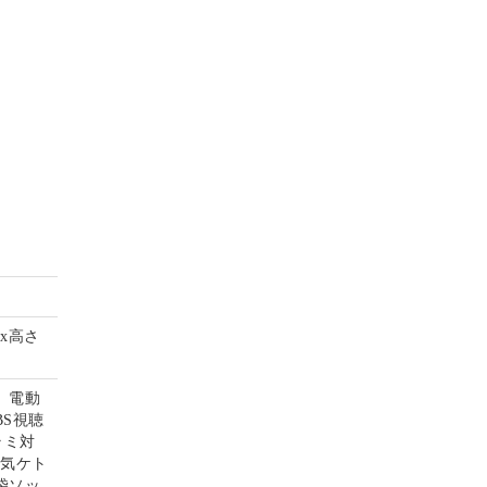
mx高さ
、電動
S視聴
ラミ対
電気ケト
袋ソッ