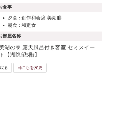
お食事
夕食 : 創作和会席 美湖膳
朝食 : 和定食
お部屋名称
美湖の雫 露天風呂付き客室 セミスイー
ト【湖眺望5階】
戻る
日にちを変更