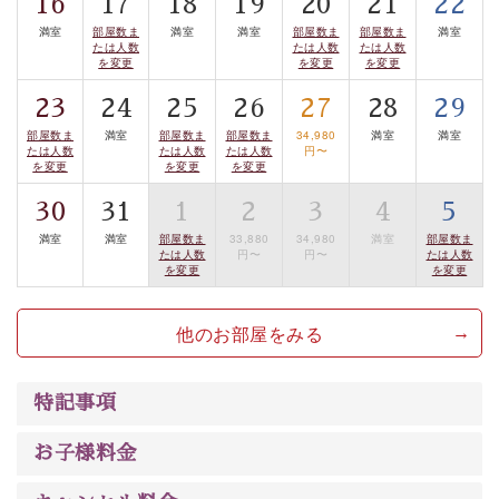
16
17
18
19
20
21
22
るお部屋、 大人のたしなみを感じていただける、美しく
満室
部屋数ま
満室
満室
部屋数ま
部屋数ま
満室
癒される宿で贅沢に幸せのときを安心してお過ごしくだ
たは人数
たは人数
たは人数
さい。
を変更
を変更
を変更
23
24
25
26
27
28
29
部屋数ま
満室
部屋数ま
部屋数ま
34,980
満室
満室
たは人数
たは人数
たは人数
円〜
を変更
を変更
を変更
30
31
1
2
3
4
5
満室
満室
部屋数ま
33,880
34,980
満室
部屋数ま
たは人数
円〜
円〜
たは人数
を変更
を変更
他のお部屋をみる
特記事項
お子様料金