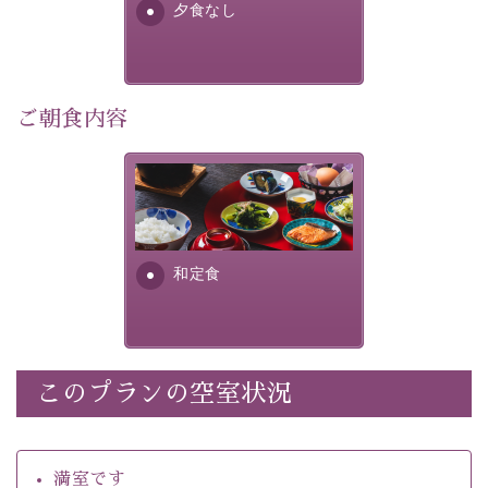
夕食なし
・館内着をご用意
・環境に配慮したアメニティをご用意
・館内フリーWi-Fi 
・駐車場完備
ご朝食内容
・チェックイン15時、チェックアウト10時
さっぱりとした和食膳に使わ
【お食事】
れる食材は、諏訪の名産品を
 ・個室料亭で個室食 
ふんだんに取り入れ、安心・
 ・朝食はこだわりの味噌汁をはじめとした和定食 
安全を心掛けた長野県産...
和定食
【温泉】 
自家源泉「美翠源泉」は酸化の進みが遅く新鮮で若返り
の効果が高い、極めて希有な源泉です。身も心も癒され
るご入浴をお愉しみください。
 ■お座敷風呂（大浴場）
このプランの空室状況
温泉の成分に合わせ、防菌防カビの特殊素材の畳を使
用。 足元が柔らかく、そして滑りにくい畳のお風呂で
満室です