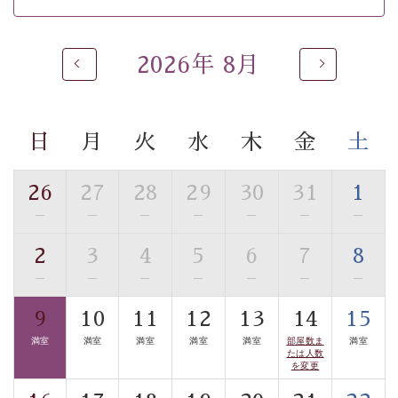
※男性大浴場までのご移動には階段がございます。 予め
ご了承のほどお願いいたします。
2026年 8月
 ■
貸切温泉風呂
 （40分2000円）
眺望はございませんが、源泉掛け流しの温泉の質を楽し
む
貸切温泉風呂
です。ゆったりといやされるプライベー
トな空間をお愉しみください。 
日
月
火
水
木
金
土
【旅】 
■諏訪大社4社を巡る無料参拝バス 
26
27
28
29
30
31
1
豊富な知識を持ったドライバー兼ガイドが諏訪大社をご
—
—
—
—
—
—
—
事前ご予約制ですので、ご利用ご希望の方
案内します。
は【3日前まで】にお電話ください。
2
3
4
5
6
7
8
※交通規制などにより運行できない日がございます 
—
—
—
—
—
—
—
※年末年始及び御柱祭前後は運行しておりません 
9
10
11
12
13
14
15
以上がプラン内容です。 
満室
満室
満室
満室
満室
部屋数ま
満室
上諏訪温泉“しんゆ”なら諏訪大社など歴史ある諏訪の街
たは人数
で心癒されます。
を変更
清らかな源泉、自然の恵みあるお食事、諏訪湖に包まれ