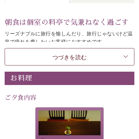
朝食は個室の料亭で気兼ねなく過ごす
リーズナブルに旅行を愉しんだり、旅行じゃないけど温
泉で疲れを癒したいお客様におすすめです。
ご朝食は個室の料亭で気兼ねなくお食事をお愉しみくだ
つづきを読む
さい。
-----------【安心への取り組み】---------- 
お料理
個室料亭、貸切風呂のご利用が可能な上、 安心安全にご
滞在いただけるよう
30項目以上からなる独自の衛生・消毒プログラムの基、
ご夕食内容
徹底した衛生管理を行っております。 
----------------------------------------------
-
-
-
夕食なしご夕食を追加される
場合は、二食付きのプランを
■内容&特典■ 
お選びくださいませ。
・朝食は個室料亭で個室食 
・諏訪大社4社を巡る無料参拝バス（事前予約制） 