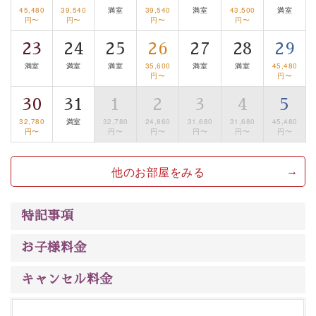
るお部屋、 大人のたしなみを感じていただける、美しく
45,480
39,540
満室
39,540
満室
43,500
満室
円〜
円〜
円〜
円〜
癒される宿で贅沢に幸せのときを安心してお過ごしくだ
さい。
23
24
25
26
27
28
29
満室
満室
満室
35,600
満室
満室
45,480
円〜
円〜
30
31
1
2
3
4
5
32,780
満室
32,780
24,860
31,680
31,680
45,480
円〜
円〜
円〜
円〜
円〜
円〜
他のお部屋をみる
特記事項
お子様料金
キャンセル料金