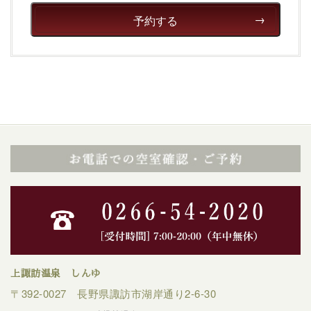
予約する
上諏訪温泉 しんゆ
〒392-0027 長野県諏訪市湖岸通り2-6-30