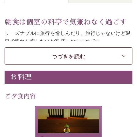
朝食は個室の料亭で気兼ねなく過ごす
リーズナブルに旅行を愉しんだり、旅行じゃないけど温
泉で疲れを癒したいお客様におすすめです。
ご朝食は個室の料亭で気兼ねなくお食事をお愉しみくだ
つづきを読む
さい。
-----------【安心への取り組み】---------- 
お料理
個室料亭、貸切風呂のご利用が可能な上、 安心安全にご
滞在いただけるよう
30項目以上からなる独自の衛生・消毒プログラムの基、
ご夕食内容
徹底した衛生管理を行っております。 
----------------------------------------------
-
-
-
夕食なしご夕食を追加される
場合は、二食付きのプランを
■内容&特典■ 
お選びくださいませ。
・朝食は個室料亭で個室食 
・諏訪大社4社を巡る無料参拝バス（事前予約制） 