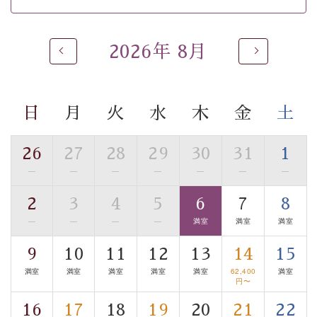
※男性大浴場までのご移動には階段がございます。 予め
ご了承のほどお願いいたします。
2026年 8月
 ■
貸切温泉風呂
 （40分2000円）
眺望はございませんが、源泉掛け流しの温泉の質を楽し
む
貸切温泉風呂
です。ゆったりといやされるプライベー
トな空間をお愉しみください。 
日
月
火
水
木
金
土
【旅】 
■諏訪大社4社を巡る無料参拝バス 
26
27
28
29
30
31
1
豊富な知識を持ったドライバー兼ガイドが諏訪大社をご
—
—
—
—
—
—
—
事前ご予約制ですので、ご利用ご希望の方
案内します。
は【3日前まで】にお電話ください。
2
3
4
5
6
7
8
※交通規制などにより運行できない日がございます 
—
—
—
—
満室
満室
満室
※年末年始及び御柱祭前後は運行しておりません 
9
10
11
12
13
14
15
以上がプラン内容です。 
満室
満室
満室
満室
満室
62,400
満室
上諏訪温泉“しんゆ”なら諏訪大社など歴史ある諏訪の街
円〜
で心癒されます。
16
17
18
19
20
21
22
清らかな源泉、自然の恵みあるお食事、諏訪湖に包まれ