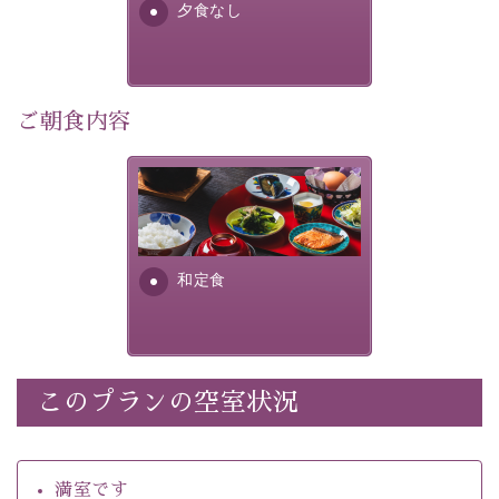
夕食なし
・館内着をご用意
・環境に配慮したアメニティをご用意
・館内フリーWi-Fi 
・駐車場完備
ご朝食内容
・チェックイン15時、チェックアウト10時
さっぱりとした和食膳に使わ
【お食事】
れる食材は、諏訪の名産品を
 ・個室料亭で個室食 
ふんだんに取り入れ、安心・
 ・朝食はこだわりの味噌汁をはじめとした和定食 
安全を心掛けた長野県産...
和定食
【温泉】 
自家源泉「美翠源泉」は酸化の進みが遅く新鮮で若返り
の効果が高い、極めて希有な源泉です。身も心も癒され
るご入浴をお愉しみください。
 ■お座敷風呂（大浴場）
このプランの空室状況
温泉の成分に合わせ、防菌防カビの特殊素材の畳を使
用。 足元が柔らかく、そして滑りにくい畳のお風呂で
満室です