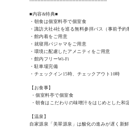
----------------------------------------------
---
■内容&特典■
・朝食は個室料亭で個室食
・諏訪大社4社を巡る無料参拝バス（事前予約
・館内着をご用意
・就寝用パジャマをご用意
・環境に配慮したアメニティをご用意
・館内フリーWi-Fi
・駐車場完備
・チェックイン15時、チェックアウト10時
【お食事】
・個室料亭で個室食
・朝食はこだわりの味噌汁をはじめとした和
【温泉】
自家源泉「美翠源泉」は酸化の進みが遅く新