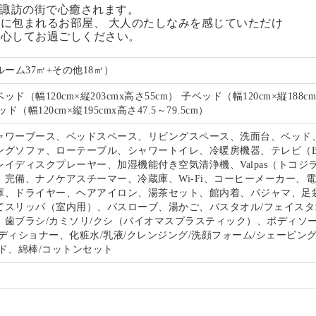
る諏訪の街で心癒されます。
に包まれるお部屋、 大人のたしなみを感じていただけ
安心してお過ごしください。
ルーム37㎡+その他18㎡）
ド（幅120cm×縦203cmx高さ55cm） 子ベッド（幅120cm×縦188c
ド（幅120cm×縦195cmx高さ47.5～79.5cm）
ャワーブース、ベッドスペース、リビングスペース、洗面台、ベッド
ングソファ、ローテーブル、シャワートイレ、冷暖房機器、テレビ（B
イディスクプレーヤー、加湿機能付き空気清浄機、Valpas（トコジ
）完備、ナノケアスチーマー、冷蔵庫、Wi-Fi、コーヒーメーカー、
庫、ドライヤー、ヘアアイロン、湯茶セット、館内着、パジャマ、足
てスリッパ（室内用）、バスローブ、湯かご、バスタオル/フェイスタ
、歯ブラシ/カミソリ/クシ（バイオマスプラスティック）、ボディソー
ディショナー、化粧水/乳液/クレンジング/洗顔フォーム/シェービン
ド、綿棒/コットンセット