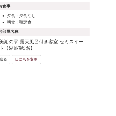
お食事
夕食 : 夕食なし
朝食 : 和定食
お部屋名称
美湖の雫 露天風呂付き客室 セミスイー
ト【湖眺望5階】
戻る
日にちを変更