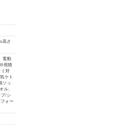
mx高さ
、電動
S視聴
ラミ対
電気ケト
袋ソッ
オル、
プ/シ
グフォー