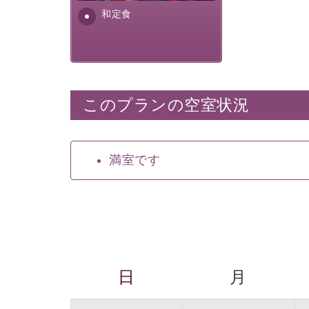
安全を心掛けた長野県産...
和定食
このプランの空室状況
満室です
日
月