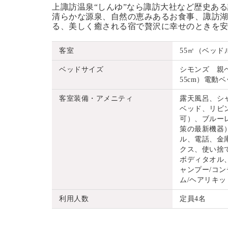
上諏訪温泉“しんゆ”なら諏訪大社など歴史あ
清らかな源泉、自然の恵みあるお食事、諏訪湖
る、美しく癒される宿で贅沢に幸せのときを
客室
55㎡（ベッド
ベッドサイズ
シモンズ 親ベッ
55cm）電動ベッ
客室装備・アメニティ
露天風呂、シ
ベッド、リビ
可）、ブルーレ
策の最新機器
ル、電話、金
クス、使い捨
ボディタオル
ャンプー/コン
ム/ヘアリキッ
利用人数
定員4名