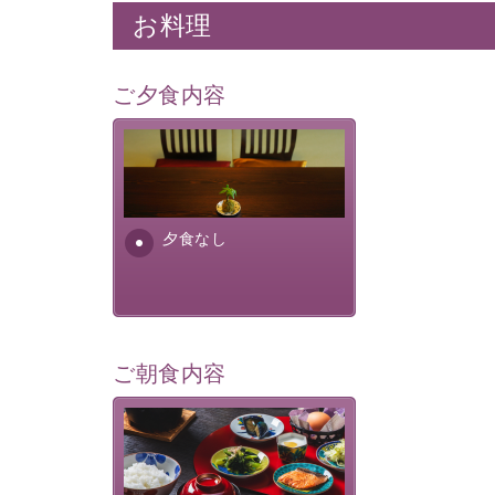
お料理
ご夕食内容
夕食なしご夕食を追加される
場合は、二食付きのプランを
お選びくださいませ。
夕食なし
ご朝食内容
さっぱりとした和食膳に使わ
れる食材は、諏訪の名産品を
ふんだんに取り入れ、安心・