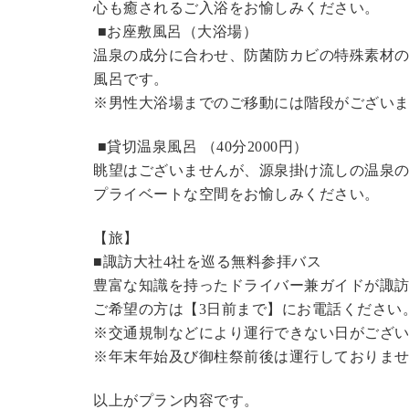
心も癒されるご入浴をお愉しみください。
■お座敷風呂（大浴場）
温泉の成分に合わせ、防菌防カビの特殊素材の
風呂です。
※男性大浴場までのご移動には階段がございま
■貸切温泉風呂 （40分2000円）
眺望はございませんが、源泉掛け流しの温泉
プライベートな空間をお愉しみください。
【旅】
■諏訪大社4社を巡る無料参拝バス
豊富な知識を持ったドライバー兼ガイドが諏
ご希望の方は【3日前まで】にお電話ください
※交通規制などにより運行できない日がござ
※年末年始及び御柱祭前後は運行しておりま
以上がプラン内容です。