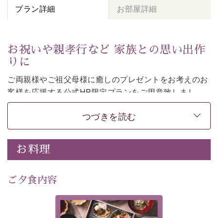
プラン詳細
お部屋詳細
お祝いや親孝行など 家族との思い出作
りに
ご両親様やご祖父母様に癒しのプレゼントをお考えのお
客様を
応援する公式HP限定プランをご用意致しまし
た。
つづきを読む
日頃なかなか言えない感謝の気持ちを
ご旅行で
お伝えし
てみてはいかがでしょうか。
-----------【安心への取り組み】----------
お料理
個室料亭、貸切風呂のご利用が可能な上、 安心安全にご
滞在いただけるよう
30項目以上からなる独自の衛生・消毒プログラムの基、
ご夕食内容
徹底した衛生管理を行っております。
---------------------------------------------
美湖膳とは諏訪の地で特別を
■内容&特典■