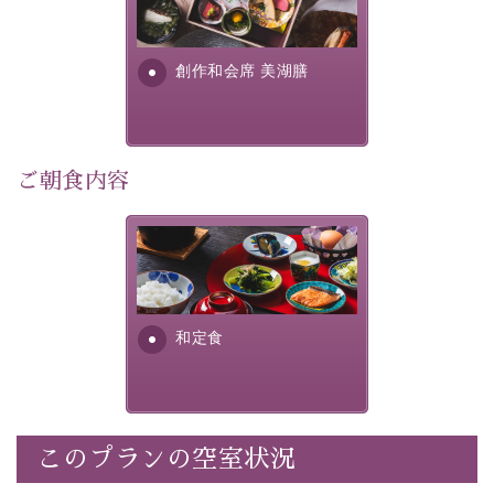
提供する為に料理長・神原 裕
明が考え出した創作和会席で
・記念写真＆オリジナル【フォトフレームカード】プレ
す。美しい諏訪湖の幸...
ゼント
創作和会席 美湖膳
・
思い出デザートプレート付き
・朝夕個室料亭で個室食
・諏訪大社4社を巡る無料参拝バス（事前予約制）
・館内着をご用意
ご朝食内容
・就寝用パジャマをご用意
・環境に配慮したアメニティをご用意
さっぱりとした和食膳に使わ
・館内フリーWi-Fi
れる食材は、諏訪の名産品を
・駐車場完備
ふんだんに取り入れ、安心・
・チェックイン15時、チェックアウト10時
安全を心掛けた長野県産...
和定食
【お食事】
・朝夕個室料亭で個室食
・夕食は地産地消の創作和会席 美湖膳（二十四節気と
いう昔の暦による料理表現）
このプランの空室状況
・朝食はこだわりの味噌汁をはじめとした和定食