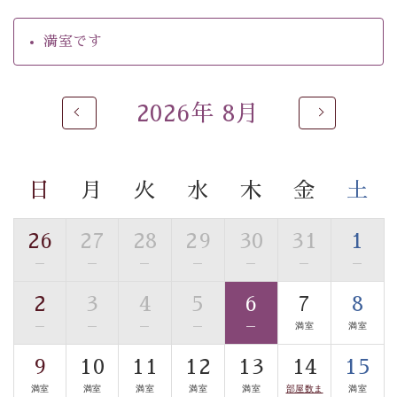
【温泉】
満室です
自家源泉「美翠源泉」は酸化の進みが遅く新鮮で若返り
の効果が高い、極めて希有な源泉です。身も心も癒され
るご入浴をお愉しみください。
2026年 8月
■お座敷風呂（大浴場）
温泉の成分に合わせ、防菌防カビの特殊素材の畳を使
用。 足元が柔らかく、そして滑りにくい畳のお風呂で
日
月
火
水
木
金
土
す。
※男性大浴場までのご移動には階段がございます。 予め
ご了承のほどお願いいたします。
26
27
28
29
30
31
1
—
—
—
—
—
—
—
■貸切温泉風呂 （40分2000円）
2
3
4
5
6
7
8
眺望はございませんが、源泉掛け流しの温泉の質を楽し
む貸切温泉風呂です。ゆったりといやされるプライベー
—
—
—
—
—
満室
満室
トな空間をお愉しみください。
9
10
11
12
13
14
15
満室
満室
満室
満室
満室
部屋数ま
満室
【旅】