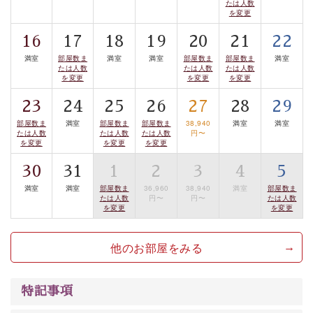
たは人数
を変更
■諏訪大社4社を巡る無料参拝バス
豊富な知識を持ったドライバー兼ガイドが諏訪大社をご
16
17
18
19
20
21
22
案内します。
事前ご予約制ですので、ご利用ご希望の方
満室
部屋数ま
満室
満室
部屋数ま
部屋数ま
満室
は【3日前まで】にお電話ください。
たは人数
たは人数
たは人数
を変更
を変更
を変更
※交通規制などにより運行できない日がございます
23
24
25
26
27
28
29
※年末年始及び御柱祭前後は運行しておりません
部屋数ま
満室
部屋数ま
部屋数ま
38,940
満室
満室
たは人数
たは人数
たは人数
円〜
以上がプラン内容です。
を変更
を変更
を変更
上諏訪温泉“しんゆ”なら諏訪大社など歴史ある諏訪の街
30
31
1
2
3
4
5
で心癒されます。
満室
満室
部屋数ま
36,960
38,940
満室
部屋数ま
清らかな源泉、自然の恵みあるお食事、諏訪湖に包まれ
たは人数
円〜
円〜
たは人数
を変更
を変更
るお部屋、 大人のたしなみを感じていただける、美しく
癒される宿で贅沢に幸せのときを安心してお過ごしくだ
他のお部屋をみる
さい。
特記事項