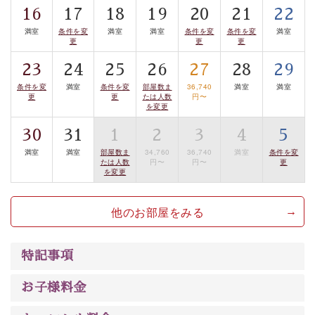
16
17
18
19
20
21
22
案内します。
事前ご予約制ですので、ご利用ご希望の方
満室
条件を変
満室
満室
条件を変
条件を変
満室
は【3日前まで】にお電話ください。
更
更
更
※交通規制などにより運行できない日がございます
23
24
25
26
27
28
29
※年末年始及び御柱祭前後は運行しておりません
条件を変
満室
条件を変
部屋数ま
36,740
満室
満室
更
更
たは人数
円〜
以上がプラン内容です。
を変更
上諏訪温泉“しんゆ”なら諏訪大社など歴史ある諏訪の街
30
31
1
2
3
4
5
で心癒されます。
満室
満室
部屋数ま
34,760
36,740
満室
条件を変
清らかな源泉、自然の恵みあるお食事、諏訪湖に包まれ
たは人数
円〜
円〜
更
を変更
るお部屋、 大人のたしなみを感じていただける、美しく
癒される宿で贅沢に幸せのときを安心してお過ごしくだ
他のお部屋をみる
さい。
特記事項
お子様料金