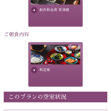
・
【公式限定価格】
通常料金よりお一人様1100円引き
す。美しい諏訪湖の幸...
（1泊毎）
創作和会席 美湖膳
・朝夕個室料亭で個室食
・諏訪大社4社を巡る無料参拝バス（事前予約制）
・館内着をご用意
・就寝用パジャマをご用意
ご朝食内容
・環境に配慮したアメニティをご用意
・館内フリーWi-Fi
さっぱりとした和食膳に使わ
・駐車場完備
れる食材は、諏訪の名産品を
・チェックイン15時、チェックアウト10時
ふんだんに取り入れ、安心・
安全を心掛けた長野県産...
和定食
【お食事】
・朝夕個室料亭で個室食
・夕食は地産地消の創作和会席 美湖膳（二十四節気と
いう昔の暦による料理表現）
・朝食はこだわりの味噌汁をはじめとした和定食
このプランの空室状況
【温泉】