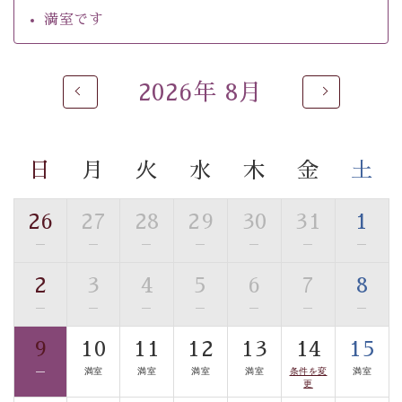
自家源泉「美翠源泉」は酸化の進みが遅く新鮮で若返り
満室です
の効果が高い、極めて希有な源泉です。身も心も癒され
るご入浴をお愉しみください。
■お座敷風呂（大浴場）
2026年 8月
温泉の成分に合わせ、防菌防カビの特殊素材の畳を使
用。 足元が柔らかく、そして滑りにくい畳のお風呂で
す。
日
月
火
水
木
金
土
※男性大浴場までのご移動には階段がございます。 予め
ご了承のほどお願いいたします。
26
27
28
29
30
31
1
■貸切温泉風呂 （40分2000円）
—
—
—
—
—
—
—
眺望はございませんが、源泉掛け流しの温泉の質を楽し
2
3
4
5
6
7
8
む貸切温泉風呂です。ゆったりといやされるプライベー
—
—
—
—
—
—
—
トな空間をお愉しみください。
9
10
11
12
13
14
15
【旅】
—
満室
満室
満室
満室
条件を変
満室
■諏訪大社4社を巡る無料参拝バス
更
豊富な知識を持ったドライバー兼ガイドが諏訪大社をご