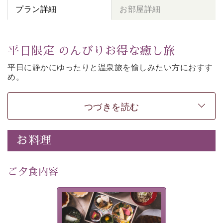
プラン詳細
お部屋詳細
平日限定 のんびりお得な癒し旅
平日に静かにゆったりと温泉旅を愉しみたい方に
おすす
め。
朝夕個室食、貸切風呂など
悠々と癒しをご堪能くださ
い。
50歳以上であれば
どなたでもお得にご予約できます。
つづきを読む
-----------【安心への取り組み】----------
個室料亭、貸切風呂のご利用が可能な上、 安心安全にご
お料理
滞在いただけるよう
30項目以上からなる独自の衛生・消毒プログラムの基、
ご夕食内容
徹底した衛生管理を行っております。
---------------------------------------------
美湖膳とは諏訪の地で特別を
■内容&特典■
提供する為に料理長・神原 裕
明が考え出した創作和会席で