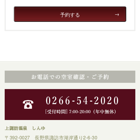
予約する
上諏訪温泉 しんゆ
〒392-0027 長野県諏訪市湖岸通り2-6-30