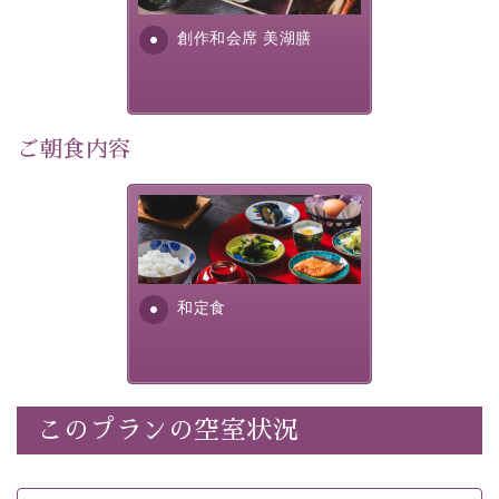
・朝夕個室料亭で個室食
す。美しい諏訪湖の幸...
・諏訪大社4社を巡る無料参拝バス（事前予約制）
創作和会席 美湖膳
・館内着をご用意
・就寝用パジャマをご用意
・環境に配慮したアメニティをご用意
・館内フリーWi-Fi
ご朝食内容
・駐車場完備
・チェックイン15時、チェックアウト10時
さっぱりとした和食膳に使わ
れる食材は、諏訪の名産品を
【お食事】
ふんだんに取り入れ、安心・
安全を心掛けた長野県産...
・朝夕個室料亭で個室食
和定食
・夕食は地産地消の創作和会席 美湖膳（二十四節気と
いう昔の暦による料理表現）
・朝食はこだわりの味噌汁をはじめとした和定食
このプランの空室状況
【温泉】
自家源泉「美翠源泉」は酸化の進みが遅く新鮮で若返り
の効果が高い、極めて希有な源泉です。身も心も癒され