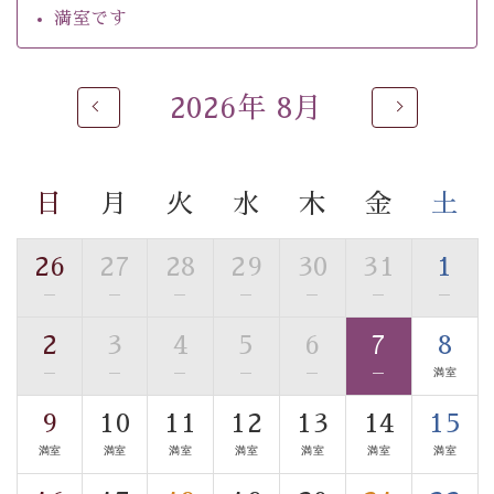
るご入浴をお愉しみください。
満室です
■お座敷風呂（大浴場）
温泉の成分に合わせ、防菌防カビの特殊素材の畳を使
用。 足元が柔らかく、そして滑りにくい畳のお風呂で
2026年 8月
す。
※男性大浴場までのご移動には階段がございます。 予め
ご了承のほどお願いいたします。
日
月
火
水
木
金
土
■貸切温泉風呂 （40分2000円）
26
27
28
29
30
31
1
眺望はございませんが、源泉掛け流しの温泉の質を楽し
—
—
—
—
—
—
—
む貸切温泉風呂です。ゆったりといやされるプライベー
トな空間をお愉しみください。
2
3
4
5
6
7
8
—
—
—
—
—
—
満室
【旅】
■諏訪大社4社を巡る無料参拝バス
9
10
11
12
13
14
15
豊富な知識を持ったドライバー兼ガイドが諏訪大社をご
満室
満室
満室
満室
満室
満室
満室
案内します。
事前ご予約制ですので、ご利用ご希望の方