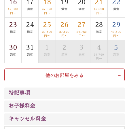
は【3日前まで】にお電話ください。
16
17
18
19
20
21
22
※交通規制などにより運行できない日がございます
49,500
満室
47,520
満室
満室
47,520
満室
円〜
円〜
円〜
※年末年始及び御柱祭前後は運行しておりません
23
24
25
26
27
28
29
以上が基本プランの内容です。
満室
満室
39,600
37,620
34,760
満室
49,500
円〜
円〜
円〜
円〜
神秘なる諏訪湖に心癒される時間をお過ごしいただけま
したら幸いです。
30
31
1
2
3
4
5
満室
満室
満室
満室
満室
34,760
満室
円〜
他のお部屋をみる
特記事項
お子様料金
キャンセル料金