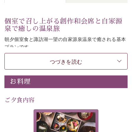
個室で召し上がる創作和会席と自家源
泉で癒しの温泉旅
朝夕個室食と諏訪湖一望の自家源泉温泉で癒される基本
プランです。
諏訪湖を眺めながら幽玄な装飾の館内で静かに寛いでお
つづきを読む
過ごしください。
-----------【安心への取り組み】----------
個室料亭、貸切風呂のご利用が可能な上、 安心安全にご
お料理
滞在いただけるよう
30項目以上からなる独自の衛生・消毒プログラムの基、
ご夕食内容
徹底した衛生管理を行っております。
---------------------------------------------
美湖膳とは諏訪の地で特別を
提供する為に料理長・神原 裕
■内容&特典■
明が考え出した創作和会席で