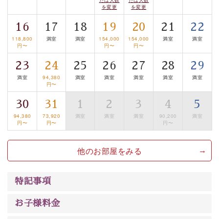
眺望はございませんが、源泉掛け流しの温泉の質を楽し
を変更
を変更
む貸切温泉風呂です。ゆったりといやされるプライベー
16
17
18
19
20
21
22
トな空間をお愉しみください。
118,800
満室
満室
154,000
154,000
満室
満室
円〜
円〜
円〜
【旅】
23
24
25
26
27
28
29
■諏訪大社4社を巡る無料参拝バス
豊富な知識を持ったドライバー兼ガイドが諏訪大社をご
満室
94,380
満室
満室
満室
満室
満室
円〜
案内します。
事前ご予約制ですので、ご利用ご希望の方
30
31
1
2
3
4
5
は【3日前まで】にお電話ください。
※交通規制などにより運行できない日がございます
94,380
73,920
満室
満室
満室
90,200
満室
円〜
円〜
円〜
※年末年始及び御柱祭前後は運行しておりません
他のお部屋をみる
以上がプラン内容です。
上諏訪温泉“しんゆ”なら諏訪大社など歴史ある諏訪の街
で心癒されます。 清らかな源泉、自然の恵みあるお食
特記事項
事、諏訪湖に包まれるお部屋、 大人のたしなみを感じて
いただける、美しく癒される宿で贅沢に幸せのときを安
お子様料金
心してお過ごしください。