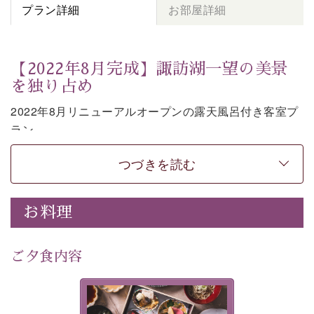
プラン詳細
お部屋詳細
【2022年8月完成】諏訪湖一望の美景
を独り占め
2022年8月リニューアルオープンの露天風呂付き客室プ
ラン。
お部屋の露天風呂で清らかな源泉に抱かれながら、眼下
つづきを読む
に広がる諏訪湖を一望いただけます。
上質な装飾を施した和モダンのお部屋は段差がない等の
使いやすさにも配慮しました。
お料理
時の移り変わりとともに刻々と変わる諏訪湖を眺めなが
ら、贅沢な癒しの時間をお過ごしください。
ご夕食内容
※お客様の安全の為、露天風呂の窓際には柵もしくは転
落防止ワイヤーを設置しております。
美湖膳とは諏訪の地で特別を
-----------【安心への取り組み】----------
提供する為に料理長・神原 裕