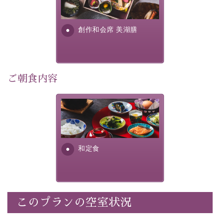
個室料亭、貸切風呂のご利用が可能な上、 安心安全にご
明が考え出した創作和会席で
滞在いただけるよう
す。美しい諏訪湖の幸...
創作和会席 美湖膳
30項目以上からなる独自の衛生・消毒プログラムの基、
徹底した衛生管理を行っております。
---------------------------------------------
ご朝食内容
■内容&特典■
・露天風呂付き客室のご利用
・朝夕個室料亭で個室食
さっぱりとした和食膳に使わ
れる食材は、諏訪の名産品を
・諏訪大社4社を巡る無料参拝バス（事前予約制）
ふんだんに取り入れ、安心・
・館内着をご用意
安全を心掛けた長野県産...
・就寝用パジャマをご用意
和定食
・環境に配慮したアメニティをご用意
・館内フリーWi-Fi
・駐車場完備
・チェックイン15時、チェックアウト10時
このプランの空室状況
【お食事】