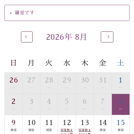
・朝夕個室料亭で個室食
満室です
・夕食は地産地消の創作和会席 美湖膳（二十四節気と
いう昔の暦による料理表現）
・朝食はこだわりの味噌汁をはじめとした和定食
2026年 8月
【温泉】
自家源泉「美翠源泉」は酸化の進みが遅く新鮮で若返り
の効果が高い、極めて希有な源泉です。身も心も癒され
日
月
火
水
木
金
土
るご入浴をお愉しみください。
■お座敷風呂（大浴場）
26
27
28
29
30
31
1
温泉の成分に合わせ、防菌防カビの特殊素材の畳を使
—
—
—
—
—
—
—
用。 足元が柔らかく、そして滑りにくい畳のお風呂で
す。
2
3
4
5
6
7
8
※男性大浴場までのご移動には階段がございます。 予め
—
—
—
—
—
—
—
ご了承のほどお願いいたします。
9
10
11
12
13
14
15
■貸切温泉風呂 （40分2000円）
満室
満室
満室
部屋数ま
部屋数ま
満室
満室
たは人数
たは人数