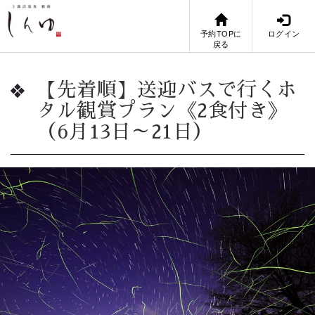
予約TOPに
ログイン
戻る
【先着順】送迎バスで行くホ
タル観賞プラン《2食付き》
（6月13日～21日）