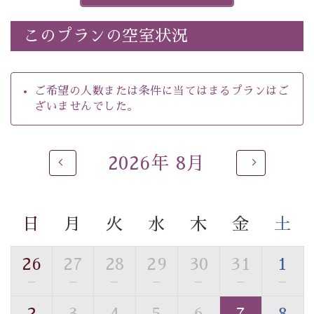
※ホタルの発生は自然条件に左右されるため、ご覧いた
だけない場合もございます。
このプランの空室状況
-----------【安心への取り組み】----------
個室料亭、貸切風呂のご利用が可能な上、 安心安全にご
滞在いただけるよう
ご希望の人数または条件に当てはまるプランはご
30項目以上からなる独自の衛生・消毒プログラムの基、
ざいませんでした。
徹底した衛生管理を行っております。
----------------------------------------------
2026年 8月
■内容&特典■
・
ほたる童謡公園までのご送迎＆入園券
・朝夕個室料亭で個室食
日
月
火
水
木
金
土
・諏訪大社4社を巡る無料参拝バス（事前予約制）
・館内着をご用意
・就寝用パジャマをご用意
26
27
28
29
30
31
1
・環境に配慮したアメニティをご用意
—
—
—
—
—
—
—
・館内フリーWi-Fi