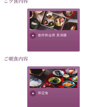
ご夕食内容
宿泊期間:2026年6月13日～21日
美湖膳とは諏訪の地で特別を
【スケジュール】
提供する為に料理長・神原 裕
17：30 ご夕食
明が考え出した創作和会席で
19：10 お隣の「ホテル紅や」ロビー集合
す。美しい諏訪湖の幸...
創作和会席 美湖膳
19：20 出発（近隣旅館2か所を経由します）
20：00 ほたる童謡公園到着（60分間の自由時間）
21：00 ほたる童謡公園出発
21：45 「ホテル紅や」到着
ご朝食内容
【ご予約前にご確認ください】
※本プランはバスの定員に限りがあるため、先着順での
ご案内となります。
さっぱりとした和食膳に使わ
※ご予約完了後でも、時間差により満席となる場合がご
れる食材は、諏訪の名産品を
ざいます。その際は当館よりご連絡申し上げます。
ふんだんに取り入れ、安心・
※催行人数に満たない場合は、催行を見合わせる場合が
安全を心掛けた長野県産...
和定食
ございます。その際は前日までにご連絡いたします。
※ほたる童謡公園では自由行動となります（ガイドは付
きません）。