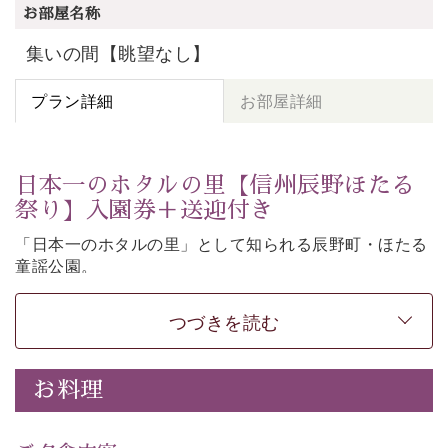
お部屋名称
集いの間【眺望なし】
プラン詳細
お部屋詳細
日本一のホタルの里【信州辰野ほたる
祭り】入園券＋送迎付き
「日本一のホタルの里」として知られる辰野町・ほたる
童謡公園。
そこで開催される【信州辰野ほたる祭り】への送迎と入
園券がついた期間限定プランをご用意いたしました。
つづきを読む
ホタルが織りなす幻想的な光景。昨年は多い日で1日
4,000匹以上のホタルが観測されました。（出典
・画
お料理
像
：辰野町）
自然豊かな信州ならではの風情をご体験ください。