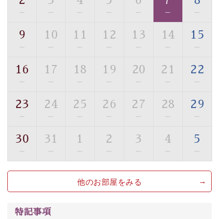
2
3
4
5
6
7
8
・駐車場完備
—
—
—
—
—
—
—
・チェックイン15時、チェックアウト10時
9
10
11
12
13
14
15
【お食事】
—
—
—
—
—
—
—
・朝夕個室料亭で個室食
・夕食は地産地消の創作和会席 美湖膳（二十四節気と
16
17
18
19
20
21
22
いう昔の暦による料理表現）
—
—
—
—
—
—
—
・朝食はこだわりの味噌汁をはじめとした和定食
23
24
25
26
27
28
29
【温泉】
—
—
—
—
—
—
—
自家源泉「美翠源泉」は酸化の進みが遅く新鮮で若返り
の効果が高い、極めて希有な源泉です。身も心も癒され
30
31
1
2
3
4
5
るご入浴をお愉しみください。
—
—
—
—
—
—
—
■お座敷風呂（大浴場）
温泉の成分に合わせ、防菌防カビの特殊素材の畳を使
他のお部屋をみる
用。 足元が柔らかく、そして滑りにくい畳のお風呂で
す。
特記事項
※男性大浴場までのご移動には階段がございます。 予め