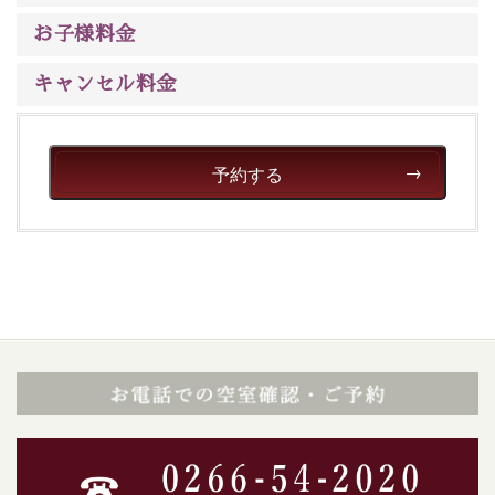
ご了承のほどお願いいたします。
お子様料金
■貸切温泉風呂 （40分2000円）
キャンセル料金
眺望はございませんが、源泉掛け流しの温泉の質を楽し
む貸切温泉風呂です。ゆったりといやされるプライベー
トな空間をお愉しみください。
予約する
【旅】
■諏訪大社4社を巡る無料参拝バス
豊富な知識を持ったドライバー兼ガイドが諏訪大社をご
案内します。事前ご予約制ですので、ご利用ご希望の方
は【3日前まで】にお電話ください。
※交通規制などにより運行できない日がございます
※年末年始及び御柱祭前後は運行しておりません
以上が送迎バスで行くホタル観賞プラン《2食付き》の
内容です。
神秘なる諏訪湖に心癒される時間をお過ごしいただけま