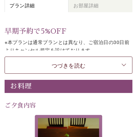
プラン詳細
お部屋詳細
早期予約で5%OFF
※本プランは通常プランとは異なり、ご宿泊日の30日前
よりキャンセル規定を設けております。
※本プランは朝食付きのプランです。2食付きでご利用ご
つづきを読む
希望の場合は、「
【公式限定価格】早割プラン（30日前
まで）
」をご利用ください。
お料理
上諏訪温泉しんゆでは、30日前までのご予約で、5%割
引でお泊まりいただける「早割朝食付きプラン」をご用
意しております。
ご夕食内容
諏訪湖の穏やかな景色、心身を解きほぐす温泉、そして
温かいおもてなし。ご滞在を楽しみに待つ日々が旅をよ
夕食なしご夕食を追加される
り特別なものにしてくれます。
場合は、二食付きのプランを
お選びくださいませ。