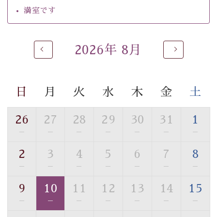
・館内フリーWi-Fi
満室です
・駐車場完備
・チェックイン15時、チェックアウト10時
2026年 8月
【お食事】
・個室料亭で個室食
・朝食はこだわりの味噌汁をはじめとした和定食
日
月
火
水
木
金
土
【温泉】
自家源泉「美翠源泉」は酸化の進みが遅く新鮮で若返り
26
27
28
29
30
31
1
の効果が高い、極めて希有な源泉です。身も心も癒され
—
—
—
—
—
—
—
るご入浴をお愉しみください。
■お座敷風呂（大浴場）
2
3
4
5
6
7
8
温泉の成分に合わせ、防菌防カビの特殊素材の畳を使
—
—
—
—
—
—
—
用。 足元が柔らかく、そして滑りにくい畳のお風呂で
す。
9
10
11
12
13
14
15
※男性大浴場までのご移動には階段がございます。 予め
—
—
—
—
—
—
—
ご了承のほどお願いいたします。