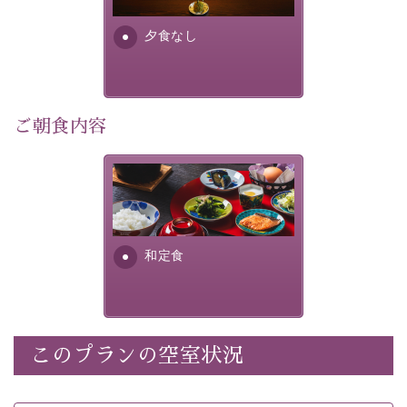
早めのご予約で、お得に癒しのひとときをお過ごしくだ
さい。
夕食なし
-----------【安心への取り組み】----------
個室料亭、貸切風呂のご利用が可能な上、 安心安全にご
ご朝食内容
滞在いただけるよう
30項目以上からなる独自の衛生・消毒プログラムの基、
徹底した衛生管理を行っております。
さっぱりとした和食膳に使わ
れる食材は、諏訪の名産品を
----------------------------------------------
---
ふんだんに取り入れ、安心・
安全を心掛けた長野県産...
■内容&特典■
和定食
・宿泊料金5%OFF
・朝食は個室料亭で個室食
・諏訪大社4社を巡る無料参拝バス（事前予約制）
・館内着をご用意
このプランの空室状況
・就寝用パジャマをご用意
・環境に配慮したアメニティをご用意