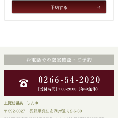
癒される宿で贅沢に幸せのときを安心してお過ごしくだ
予約する
さい。
上諏訪温泉 しんゆ
〒392-0027 長野県諏訪市湖岸通り2-6-30