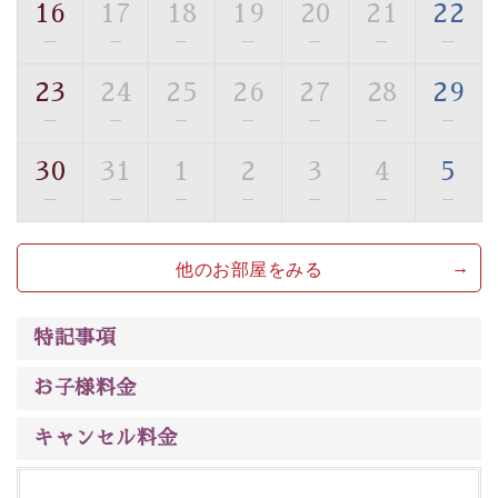
16
17
18
19
20
21
22
■貸切温泉風呂 （40分2000円）
—
—
—
—
—
—
—
眺望はございませんが、源泉掛け流しの温泉の質を楽し
23
24
25
26
27
28
29
む貸切温泉風呂です。ゆったりといやされるプライベー
—
—
—
—
—
—
—
トな空間をお愉しみください。
30
31
1
2
3
4
5
【旅】
—
—
—
—
—
—
—
■諏訪大社4社を巡る無料参拝バス
豊富な知識を持ったドライバー兼ガイドが諏訪大社をご
他のお部屋をみる
案内します。
事前ご予約制ですので、ご利用ご希望の方
は【3日前まで】にお電話ください。
※交通規制などにより運行できない日がございます
特記事項
※年末年始及び御柱祭前後は運行しておりません
お子様料金
以上がプラン内容です。
上諏訪温泉“しんゆ”なら諏訪大社など歴史ある諏訪の街
キャンセル料金
で心癒されます。
清らかな源泉、自然の恵みあるお食事、諏訪湖に包まれ
るお部屋、 大人のたしなみを感じていただける、美しく