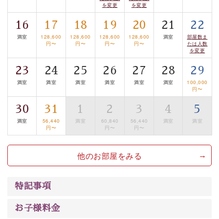
を変更
を変更
清らかな源泉、諏訪湖に包まれるお部屋、 大人のたしな
みを感じていただける、美しく癒される宿で贅沢に幸せ
16
17
18
19
20
21
22
のときを安心してお過ごしください。
満室
128,600
128,600
128,600
128,600
満室
部屋数ま
円〜
円〜
円〜
円〜
たは人数
を変更
23
24
25
26
27
28
29
満室
満室
満室
満室
満室
満室
100,000
円〜
30
31
1
2
3
4
5
満室
56,440
満室
60,840
56,440
満室
満室
円〜
円〜
円〜
他のお部屋をみる
特記事項
お子様料金