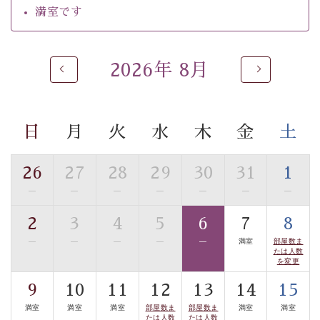
ご了承のほどお願いいたします。
満室です
 ■
貸切温泉風呂
 （40分2000円）
眺望はございませんが、源泉掛け流しの温泉の質を楽し
2026年 8月
む
貸切温泉風呂
です。ゆったりといやされるプライベー
トな空間をお愉しみください。 
日
月
火
水
木
金
土
【旅】 
■諏訪大社4社を巡る無料参拝バス 
26
27
28
29
30
31
1
豊富な知識を持ったドライバー兼ガイドが諏訪大社をご
事前ご予約制ですので、ご利用ご希望の方
—
—
—
—
—
—
—
案内します。
は【3日前まで】にお電話ください。
2
3
4
5
6
7
8
※交通規制などにより運行できない日がございます 
—
—
—
—
—
満室
部屋数ま
※年末年始及び御柱祭前後は運行しておりません 
たは人数
を変更
以上がプラン内容です。 
9
10
11
12
13
14
15
上諏訪温泉“しんゆ”なら諏訪大社など歴史ある諏訪の街
満室
満室
満室
部屋数ま
部屋数ま
満室
満室
たは人数
たは人数
で心癒されます。