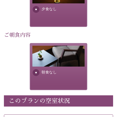
・諏訪大社4社を巡る無料参拝バス（事前予約制） 
・館内着をご用意
夕食なし
・環境に配慮したアメニティをご用意
・館内フリーWi-Fi 
ご朝食内容
・駐車場完備
・チェックイン15時、チェックアウト10時
朝食なし。ご朝食を付ける場
合は朝食付きのプランをお選
【温泉】 
びくださいませ。
自家源泉「美翠源泉」は酸化の進みが遅く新鮮で若返り
の効果が高い、極めて希有な源泉です。身も心も癒され
朝食なし
るご入浴をお愉しみください。
 ■お座敷風呂（大浴場）
温泉の成分に合わせ、防菌防カビの特殊素材の畳を使
用。 足元が柔らかく、そして滑りにくい畳のお風呂で
このプランの空室状況
※男性大浴場までのご移動には階段がございます。 予め