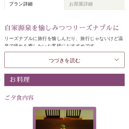
プラン詳細
お部屋詳細
自家源泉を愉しみつつリーズナブルに
リーズナブルに旅行を愉しんだり、旅行じゃないけど温
泉で疲れを癒したいお客様におすすめです。
和モダンの落ち着くお部屋でお休みください。
つづきを読む
-----------【安心への取り組み】---------- 
個室料亭、貸切風呂のご利用が可能な上、 安心安全にご
お料理
滞在いただけるよう
30項目以上からなる独自の衛生・消毒プログラムの基、
ご夕食内容
徹底した衛生管理を行っております。 
----------------------------------------------
-
-
-
夕食なしご夕食を追加される
場合は、二食付きのプランを
■内容&特典■ 
お選びくださいませ。