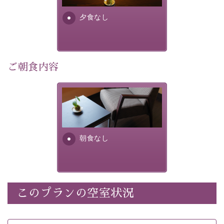
・諏訪大社4社を巡る無料参拝バス（事前予約制） 
・館内着をご用意
夕食なし
・環境に配慮したアメニティをご用意
・館内フリーWi-Fi 
ご朝食内容
・駐車場完備
・チェックイン15時、チェックアウト10時
朝食なし。ご朝食を付ける場
合は朝食付きのプランをお選
【温泉】 
びくださいませ。
自家源泉「美翠源泉」は酸化の進みが遅く新鮮で若返り
の効果が高い、極めて希有な源泉です。身も心も癒され
朝食なし
るご入浴をお愉しみください。
 ■お座敷風呂（大浴場）
温泉の成分に合わせ、防菌防カビの特殊素材の畳を使
用。 足元が柔らかく、そして滑りにくい畳のお風呂で
このプランの空室状況
※男性大浴場までのご移動には階段がございます。 予め