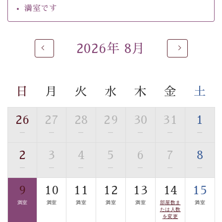
ご了承のほどお願いいたします。
満室です
 ■
貸切温泉風呂
 （40分2000円）
眺望はございませんが、源泉掛け流しの温泉の質を楽し
2026年 8月
む
貸切温泉風呂
です。ゆったりといやされるプライベー
トな空間をお愉しみください。 
日
月
火
水
木
金
土
【旅】 
■諏訪大社4社を巡る無料参拝バス 
26
27
28
29
30
31
1
豊富な知識を持ったドライバー兼ガイドが諏訪大社をご
事前ご予約制ですので、ご利用ご希望の方
—
—
—
—
—
—
—
案内します。
は【3日前まで】にお電話ください。
2
3
4
5
6
7
8
※交通規制などにより運行できない日がございます 
—
—
—
—
—
—
—
※年末年始及び御柱祭前後は運行しておりません 
9
10
11
12
13
14
15
以上がプラン内容です。 
満室
満室
満室
満室
満室
部屋数ま
満室
上諏訪温泉“しんゆ”なら諏訪大社など歴史ある諏訪の街
たは人数
を変更
で心癒されます。