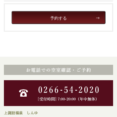
予約する
上諏訪温泉 しんゆ