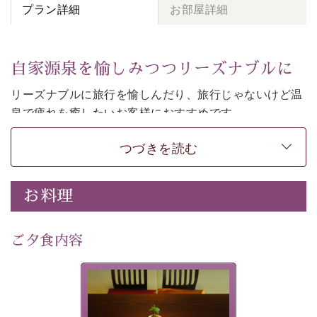
プラン詳細
お部屋詳細
自家源泉を愉しみつつリーズナブルに
リーズナブルに旅行を愉しんだり、旅行じゃないけど温
泉で疲れを癒したいお客様におすすめです。
和モダンの落ち着くお部屋でお休みください。
つづきを読む
-----------【安心への取り組み】---------- 
個室料亭、貸切風呂のご利用が可能な上、 安心安全にご
お料理
滞在いただけるよう
30項目以上からなる独自の衛生・消毒プログラムの基、
ご夕食内容
徹底した衛生管理を行っております。 
----------------------------------------------
-
-
-
夕食なしご夕食を追加される
場合は、二食付きのプランを
■内容&特典■ 
お選びくださいませ。