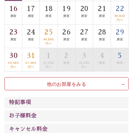
清らかな源泉、諏訪湖に包まれるお部屋、 大人のたしな
16
17
18
19
20
21
22
みを感じていただける、美しく癒される宿で贅沢に幸せ
満室
満室
満室
満室
満室
満室
64,600
のときを安心してお過ごしください。
円〜
23
24
25
26
27
28
29
満室
満室
49,860
満室
満室
満室
満室
円〜
30
31
1
2
3
4
5
45,460
41,060
41,060
満室
43,260
満室
満室
円〜
円〜
円〜
円〜
他のお部屋をみる
特記事項
お子様料金
キャンセル料金