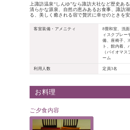
上諏訪温泉“しんゆ”なら諏訪大社など歴史あ
清らかな源泉、自然の恵みあるお食事、諏訪湖
る、美しく癒される宿で贅沢に幸せのときを
客室装備・アメニティ
8畳和室、洗
ィスクプレーヤ
備、座椅子、
ト、館内着、
（バイオマス
ーム
利用人数
定員3名
お料理
ご夕食内容
夕食なしご夕食を追加される