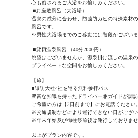
心も癒されるご入浴をお愉しみください。
■お座敷風呂（大浴場）
温泉の成分に合わせ、防菌防カビの特殊素材の
風呂です。
※男性大浴場までのご移動には階段がございま
■貸切温泉風呂 （40分2000円）
眺望はございませんが、源泉掛け流しの温泉
プライベートな空間をお愉しみください。
【旅】
■諏訪大社4社を巡る無料参拝バス
豊富な知識を持ったドライバー兼ガイドが諏
ご希望の方は【3日前まで】にお電話ください
※交通規制などにより運行できない日がござ
※年末年始及び御柱祭前後は運行しておりま
以上がプラン内容です。