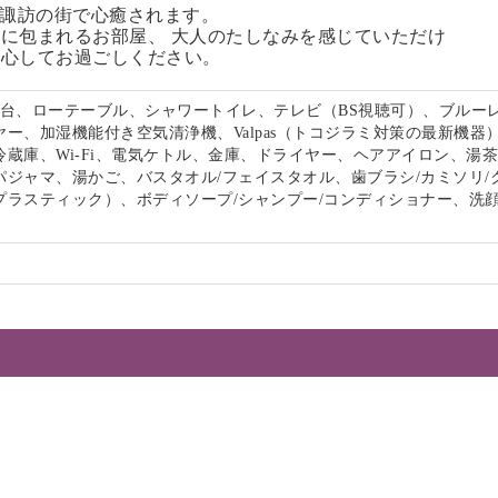
る諏訪の街で心癒されます。
に包まれるお部屋、 大人のたしなみを感じていただけ
安心してお過ごしください。
面台、ローテーブル、シャワートイレ、テレビ（BS視聴可）、ブルー
ー、加湿機能付き空気清浄機、Valpas（トコジラミ対策の最新機器
冷蔵庫、Wi-Fi、電気ケトル、金庫、ドライヤー、ヘアアイロン、湯
パジャマ、湯かご、バスタオル/フェイスタオル、歯ブラシ/カミソリ/
プラスティック）、ボディソープ/シャンプー/コンディショナー、洗