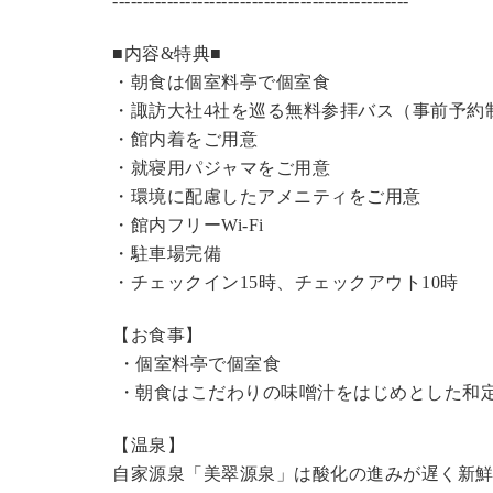
----------------------------------------------
---
■内容&特典■
・朝食は個室料亭で個室食
・諏訪大社4社を巡る無料参拝バス（事前予約
・館内着をご用意
・就寝用パジャマをご用意
・環境に配慮したアメニティをご用意
・館内フリーWi-Fi
・駐車場完備
・チェックイン15時、チェックアウト10時
【お食事】
・個室料亭で個室食
・朝食はこだわりの味噌汁をはじめとした和
【温泉】
自家源泉「美翠源泉」は酸化の進みが遅く新