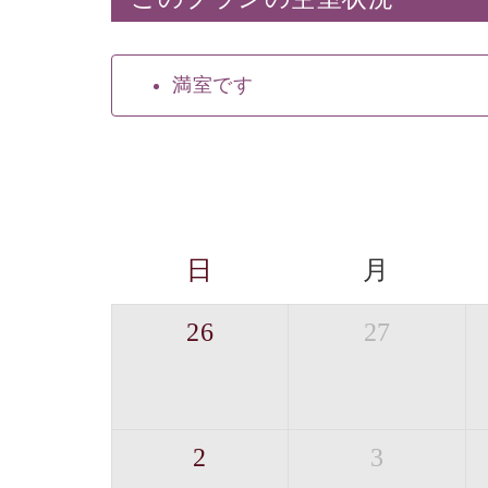
満室です
日
月
26
27
2
3