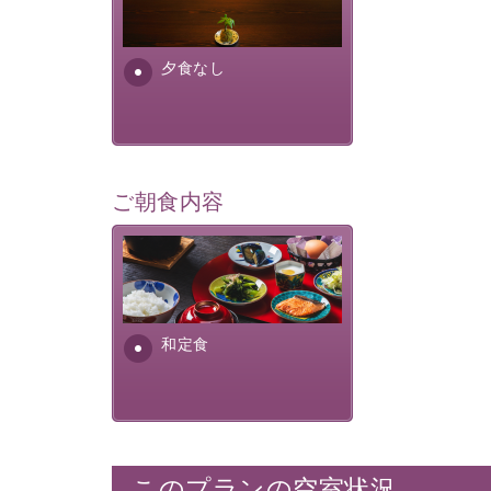
場合は、二食付きのプランを
お選びくださいませ。
夕食なし
ご朝食内容
さっぱりとした和食膳に使わ
れる食材は、諏訪の名産品を
ふんだんに取り入れ、安心・
安全を心掛けた長野県産...
和定食
このプランの空室状況