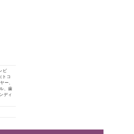
レビ
（トコ
イヤー、
ル、歯
ンディ