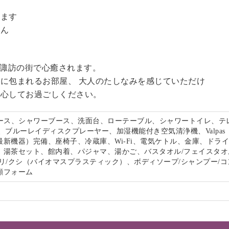
。
います
せん
る諏訪の街で心癒されます。
に包まれるお部屋、 大人のたしなみを感じていただけ
安心してお過ごしください。
ペース、シャワーブース、洗面台、ローテーブル、シャワートイレ、テ
、ブルーレイディスクプレーヤー、加湿機能付き空気清浄機、Valpas
最新機器）完備、座椅子、冷蔵庫、Wi-Fi、電気ケトル、金庫、ドラ
、湯茶セット、館内着、パジャマ、湯かご、バスタオル/フェイスタオ
リ/クシ（バイオマスプラスティック）、ボディソープ/シャンプー/コ
顔フォーム