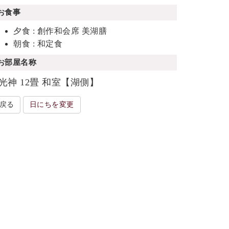
お食事
夕食 : 創作和会席 美湖膳
朝食 : 和定食
お部屋名称
光神 12畳 和室【湖側】
戻る
日にちを変更