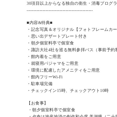
30項目以上からなる独自の衛生・消毒プログ
----------------------------------------------
■内容&特典■
・記念写真＆オリジナル【フォトフレームカ
・思い出デザートプレート付き
・朝夕個室料亭で個室食
・諏訪大社4社を巡る無料参拝バス（事前予約
・館内着をご用意
・就寝用パジャマをご用意
・環境に配慮したアメニティをご用意
・館内フリーWi-Fi
・駐車場完備
・チェックイン15時、チェックアウト10時
【お食事】
・朝夕個室料亭で個室食
・夕食は地産地消の創作和会席 美湖膳（二十