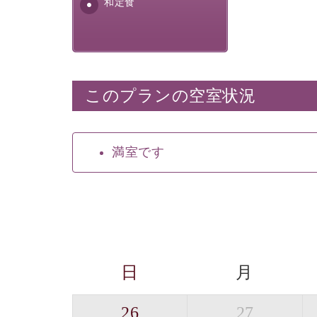
和定食
このプランの空室状況
満室です
日
月
26
27