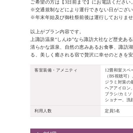
ご希望の方は【3日前まで】にお電話ください
※交通規制などにより運行できない日がござ
※年末年始及び御柱祭前後は運行しておりま
以上がプラン内容です。
上諏訪温泉“しんゆ”なら諏訪大社など歴史あ
清らかな源泉、自然の恵みあるお食事、諏訪湖
る、美しく癒される宿で贅沢に幸せのときを
客室装備・アメニティ
12畳和室ス
（BS視聴可）
ジラミ対策の
ヘアアイロン
ブラシ/カミソ
ショナー、洗
利用人数
定員5名