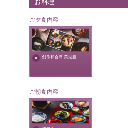
お料理
ご夕食内容
美湖膳とは諏訪の地で特別を
提供する為に料理長・神原 裕
明が考え出した創作和会席で
す。美しい諏訪湖の幸...
創作和会席 美湖膳
ご朝食内容
さっぱりとした和食膳に使わ
れる食材は、諏訪の名産品を
ふんだんに取り入れ、安心・
安全を心掛けた長野県産...