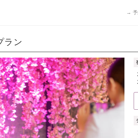
→ 
プラン