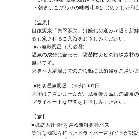
・朝食はこだわりの味噌汁をはじめとした和
【温泉】
自家源泉「美翠源泉」は酸化の進みが遅く新
心も癒されるご入浴をお愉しみください。
■お座敷風呂（大浴場）
温泉の成分に合わせ、防菌防カビの特殊素材の
風呂です。
※男性大浴場までのご移動には階段がございま
■貸切温泉風呂 （40分
2000円
）
眺望はございませんが、源泉掛け流しの温泉
プライベートな空間をお愉しみください。
【旅】
■諏訪大社4社を巡る無料参拝バス
豊富な知識を持ったドライバー兼ガイドが諏