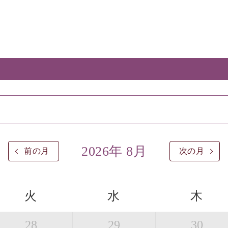
2026年 8月
前の月
次の月
火
水
木
28
29
30