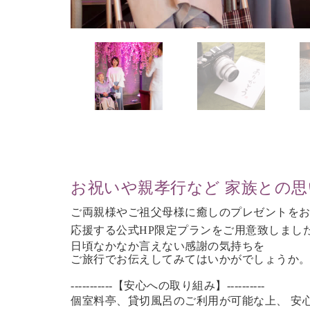
お祝いや親孝行など 家族との
ご両親様やご祖父母様に癒しのプレゼントを
応援する公式HP限定プランをご用意致しまし
日頃なかなか言えない感謝の気持ちを
ご旅行で
お伝えしてみてはいかがでしょうか
-----------【安心への取り組み】----------
個室料亭、貸切風呂のご利用が可能な上、 安