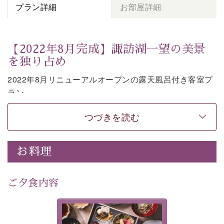
プラン詳細
お部屋詳細
【2022年8月完成】諏訪湖一望の美景
を独り占め
2022年8月リニューアルオープンの露天風呂付き客室プ
ラン。
お部屋の露天風呂で清らかな源泉に抱かれながら、眼下
つづきを読む
に広がる諏訪湖を一望いただけます。
上質な装飾を施した和モダンのお部屋は段差がない等の
使いやすさにも配慮しました。
お料理
時の移り変わりとともに刻々と変わる諏訪湖を眺めなが
ら、贅沢な癒しの時間をお過ごしください。
ご夕食内容
※お客様の安全の為、露天風呂の窓際には柵もしくは転
落防止ワイヤーを設置しております。
美湖膳とは諏訪の地で特別を
-----------【安心への取り組み】----------
提供する為に料理長・神原 裕