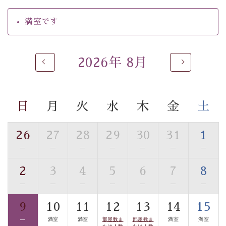
・朝夕個室料亭で個室食
満室です
・夕食は地産地消の創作和会席 美湖膳（二十四節気と
いう昔の暦による料理表現）
・朝食はこだわりの味噌汁をはじめとした和定食
2026年 8月
【温泉】
自家源泉「美翠源泉」は酸化の進みが遅く新鮮で若返り
の効果が高い、極めて希有な源泉です。身も心も癒され
日
月
火
水
木
金
土
るご入浴をお愉しみください。
■お座敷風呂（大浴場）
26
27
28
29
30
31
1
温泉の成分に合わせ、防菌防カビの特殊素材の畳を使
—
—
—
—
—
—
—
用。 足元が柔らかく、そして滑りにくい畳のお風呂で
す。
2
3
4
5
6
7
8
※男性大浴場までのご移動には階段がございます。 予め
—
—
—
—
—
—
—
ご了承のほどお願いいたします。
9
10
11
12
13
14
15
■貸切温泉風呂 （40分2000円）
—
満室
満室
部屋数ま
部屋数ま
満室
満室
たは人数
たは人数