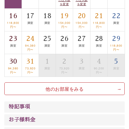
眺望はございませんが、源泉掛け流しの温泉の質を楽し
を変更
を変更
む貸切温泉風呂です。ゆったりといやされるプライベー
16
17
18
19
20
21
22
トな空間をお愉しみください。
118,800
満室
満室
154,000
154,000
118,800
満室
円〜
円〜
円〜
円〜
【旅】
23
24
25
26
27
28
29
■諏訪大社4社を巡る無料参拝バス
豊富な知識を持ったドライバー兼ガイドが諏訪大社をご
満室
94,380
満室
満室
満室
満室
118,800
円〜
円〜
案内します。
事前ご予約制ですので、ご利用ご希望の方
30
31
1
2
3
4
5
は【3日前まで】にお電話ください。
※交通規制などにより運行できない日がございます
94,380
73,920
満室
73,920
満室
90,200
満室
円〜
円〜
円〜
円〜
※年末年始及び御柱祭前後は運行しておりません
他のお部屋をみる
以上がプラン内容です。
上諏訪温泉“しんゆ”なら諏訪大社など歴史ある諏訪の街
で心癒されます。 清らかな源泉、自然の恵みあるお食
特記事項
事、諏訪湖に包まれるお部屋、 大人のたしなみを感じて
いただける、美しく癒される宿で贅沢に幸せのときを安
お子様料金
心してお過ごしください。