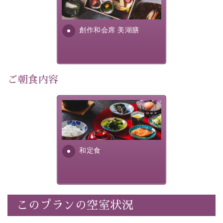
個室料亭、貸切風呂のご利用が可能な上、 安心安全にご
明が考え出した創作和会席で
滞在いただけるよう
す。美しい諏訪湖の幸...
創作和会席 美湖膳
30項目以上からなる独自の衛生・消毒プログラムの基、
徹底した衛生管理を行っております。
---------------------------------------------
ご朝食内容
■内容&特典■
・露天風呂付き客室のご利用
・朝夕個室料亭で個室食
さっぱりとした和食膳に使わ
れる食材は、諏訪の名産品を
・諏訪大社4社を巡る無料参拝バス（事前予約制）
ふんだんに取り入れ、安心・
・館内着をご用意
安全を心掛けた長野県産...
・就寝用パジャマをご用意
和定食
・環境に配慮したアメニティをご用意
・館内フリーWi-Fi
・駐車場完備
・チェックイン15時、チェックアウト10時
このプランの空室状況
【お食事】