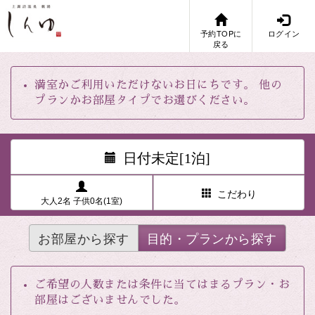
予約TOPに
ログイン
戻る
満室かご利用いただけないお日にちです。 他の
プランかお部屋タイプでお選びください。
日付未定[1泊]
こだわり
大人2名 子供0名(1室)
お部屋から探す
目的・プランから探す
ご希望の人数または条件に当てはまるプラン・お
部屋はございませんでした。