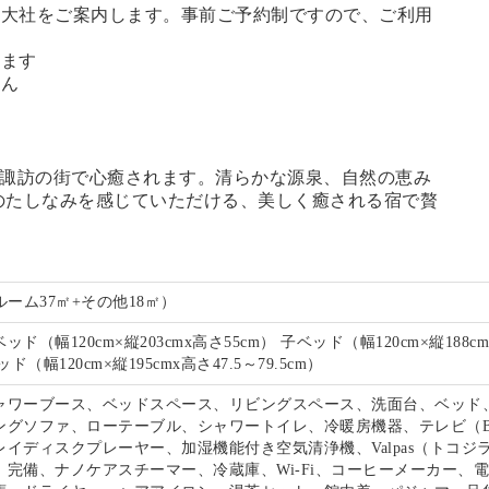
訪大社をご案内します。
事前ご予約制ですので、ご利用
。
います
せん
諏訪の街で心癒されます。清らかな源泉、自然の恵み
のたしなみを感じていただける、美しく癒される宿で贅
。
ルーム37㎡+その他18㎡）
ド（幅120cm×縦203cmx高さ55cm） 子ベッド（幅120cm×縦188c
ド（幅120cm×縦195cmx高さ47.5～79.5cm）
ャワーブース、ベッドスペース、リビングスペース、洗面台、ベッド
ングソファ、ローテーブル、シャワートイレ、冷暖房機器、テレビ（B
イディスクプレーヤー、加湿機能付き空気清浄機、Valpas（トコジ
）完備、ナノケアスチーマー、冷蔵庫、Wi-Fi、コーヒーメーカー、