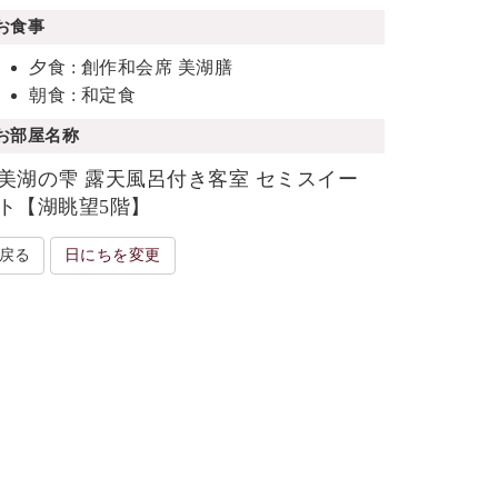
お食事
夕食 : 創作和会席 美湖膳
朝食 : 和定食
お部屋名称
美湖の雫 露天風呂付き客室 セミスイー
ト【湖眺望5階】
戻る
日にちを変更