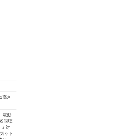
mx高さ
、電動
S視聴
ラミ対
電気ケト