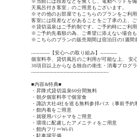
※当館には段差などを無くし、電動ベッドを備
天風呂付き客室」のご用意もございます。
※その他のお部屋でもこちらのプランをご利
客室には段差などがあることをご了承の上、
※貸切温泉はご予約制です。ご予約時にご利
※ご予約先着順の為、ご希望に添えない場合
※こちらのプランの販売期間は宿泊日の1週間
-----------【安心への取り組み】----------
個室料亭、貸切風呂のご利用が可能な上、 安
30項目以上からなる独自の衛生・消毒プログ
----------------------------------------------
■内容&特典■
・昇降式貸切温泉60分間無料
・朝夕個室料亭で個室食
・諏訪大社4社を巡る無料参拝バス（事前予約
・館内着をご用意
・就寝用パジャマをご用意
・環境に配慮したアメニティをご用意
・館内フリーWi-Fi
・駐車場完備