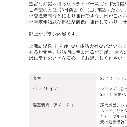
豊富な知識を持ったドライバー兼ガイドが諏
ご希望の方は【3日前まで】にお電話ください
※交通規制などにより運行できない日がござ
※年末年始及び御柱祭前後は運行しておりま
以上がプラン内容です。
上諏訪温泉
“
しんゆ
”
なら諏訪大社など歴史ある
あるお食事、諏訪湖に包まれるお部屋、
大人
沢に幸せのときを安心してお過ごしください
客室
55㎡（ベッド
ベッドサイズ
シモンズ 親ベッ
55cm）電動ベッ
客室装備・アメニティ
露天風呂、シ
ベッド、リビ
可）、ブルーレ
策の最新機器