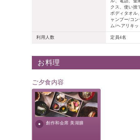
ル、電話、金
クス、使い捨
ボディタオル
ャンプー/コン
ム/ヘアリキッ
利用人数
定員4名
お料理
ご夕食内容
美湖膳とは諏訪の地で特別を
提供する為に料理長・神原 裕
明が考え出した創作和会席で
す。美しい諏訪湖の幸...
創作和会席 美湖膳