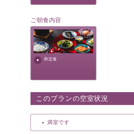
ご朝食内容
さっぱりとした和食膳に使わ
れる食材は、諏訪の名産品を
ふんだんに取り入れ、安心・
安全を心掛けた長野県産...
和定食
このプランの空室状況
満室です