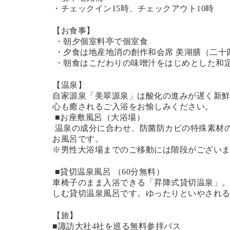
・チェックイン15時、チェックアウト10時
【お食事】
・朝夕個室料亭で個室食
・夕食は地産地消の創作和会席 美湖膳（二十
・朝食はこだわりの味噌汁をはじめとした和
【温泉】
自家源泉「美翠源泉」は酸化の進みが遅く新
心も癒されるご入浴をお愉しみください。
■お座敷風呂（大浴場）
温泉の成分に合わせ、防菌防カビの特殊素材の
お風呂です。
※男性大浴場までのご移動には階段がございま
■
貸切温泉風呂
（60分無料）
車椅子のまま入浴できる「昇降式貸切温泉」
しむ
貸切温泉風呂
です。ゆったりといやされ
【旅】
■諏訪大社4社を巡る無料参拝バス