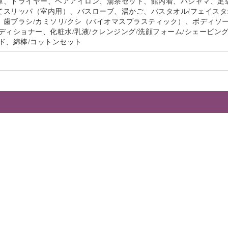
庫、ドライヤー、ヘアアイロン、湯茶セット、館内着、パジャマ、足
てスリッパ（室内用）、バスローブ、湯かご、バスタオル/フェイスタ
、歯ブラシ/カミソリ/クシ（バイオマスプラスティック）、ボディソー
ディショナー、化粧水/乳液/クレンジング/洗顔フォーム/シェービン
ド、綿棒/コットンセット