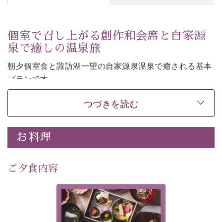
個室で召し上がる創作和会席と自家源
泉で癒しの温泉旅
朝夕個室食と諏訪湖一望の自家源泉温泉で癒される基本
プランです。
諏訪湖を眺めながら幽玄な装飾の館内で静かに寛いでお
つづきを読む
過ごしください。
-----------【安心への取り組み】----------
個室料亭、貸切風呂のご利用が可能な上、 安心安全にご
お料理
滞在いただけるよう
30項目以上からなる独自の衛生・消毒プログラムの基、
ご夕食内容
徹底した衛生管理を行っております。
---------------------------------------------
美湖膳とは諏訪の地で特別を
提供する為に料理長・神原 裕
■内容&特典■
明が考え出した創作和会席で