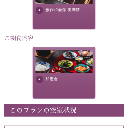
・朝夕個室料亭で個室食
す。美しい諏訪湖の幸...
・諏訪大社4社を巡る無料参拝バス（事前予約制）
創作和会席 美湖膳
・館内着をご用意
・就寝用パジャマをご用意
・環境に配慮したアメニティをご用意
・館内フリーWi-Fi
ご朝食内容
・駐車場完備
・チェックイン15時、チェックアウト10時
さっぱりとした和食膳に使わ
れる食材は、諏訪の名産品を
【お食事】
ふんだんに取り入れ、安心・
安全を心掛けた長野県産...
・朝夕個室料亭で個室食
和定食
・夕食は地産地消の創作和会席 美湖膳（二十四節気と
いう昔の暦による料理表現）
・朝食はこだわりの味噌汁をはじめとした和定食
このプランの空室状況
【温泉】
自家源泉「美翠源泉」は酸化の進みが遅く新鮮で若返り
の効果が高い、極めて希有な源泉です。身も心も癒され