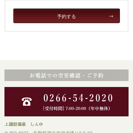
予約する
上諏訪温泉 しんゆ
〒392-0027 長野県諏訪市湖岸通り2-6-30