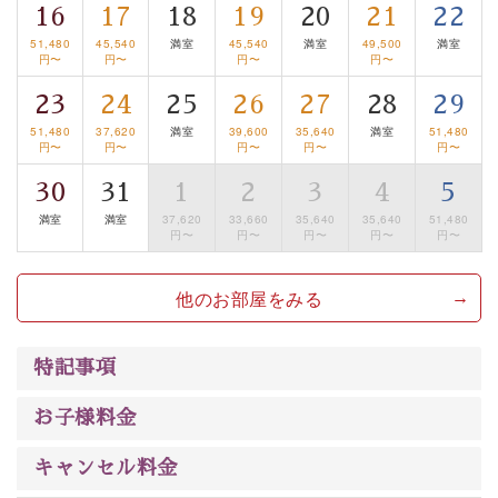
は【3日前まで】にお電話ください。
16
17
18
19
20
21
22
※交通規制などにより運行できない日がございます
51,480
45,540
満室
45,540
満室
49,500
満室
※年末年始及び御柱祭前後は運行しておりません
円〜
円〜
円〜
円〜
23
24
25
26
27
28
29
以上が基本プランの内容です。
51,480
37,620
満室
39,600
35,640
満室
51,480
神秘なる諏訪湖に心癒される時間をお過ごしいただけま
円〜
円〜
円〜
円〜
円〜
したら幸いです。
30
31
1
2
3
4
5
満室
満室
37,620
33,660
35,640
35,640
51,480
円〜
円〜
円〜
円〜
円〜
他のお部屋をみる
特記事項
お子様料金
キャンセル料金