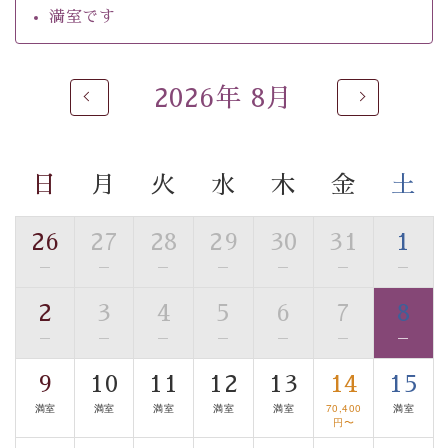
るご入浴をお愉しみください。
満室です
■お座敷風呂（大浴場）
温泉の成分に合わせ、防菌防カビの特殊素材の畳を使
用。 足元が柔らかく、そして滑りにくい畳のお風呂で
2026年 8月
す。
※男性大浴場までのご移動には階段がございます。 予め
ご了承のほどお願いいたします。
日
月
火
水
木
金
土
■貸切温泉風呂 （40分2000円）
26
27
28
29
30
31
1
眺望はございませんが、源泉掛け流しの温泉の質を楽し
—
—
—
—
—
—
—
む貸切温泉風呂です。ゆったりといやされるプライベー
トな空間をお愉しみください。
2
3
4
5
6
7
8
—
—
—
—
—
—
—
【旅】
■諏訪大社4社を巡る無料参拝バス
9
10
11
12
13
14
15
豊富な知識を持ったドライバー兼ガイドが諏訪大社をご
満室
満室
満室
満室
満室
70,400
満室
案内します。
事前ご予約制ですので、ご利用ご希望の方
円〜