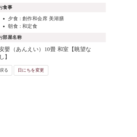
お食事
夕食 : 創作和会席 美湖膳
朝食 : 和定食
お部屋名称
安嬰（あんえい）10畳 和室【眺望な
し】
戻る
日にちを変更