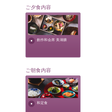
ご夕食内容
美湖膳とは諏訪の地で特別を
提供する為に料理長・神原 裕
明が考え出した創作和会席で
す。美しい諏訪湖の幸...
創作和会席 美湖膳
ご朝食内容
さっぱりとした和食膳に使わ
れる食材は、諏訪の名産品を
ふんだんに取り入れ、安心・
安全を心掛けた長野県産...
和定食