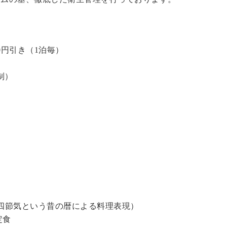
0円引き（1泊毎）
制）
四節気という昔の暦による料理表現）
定食