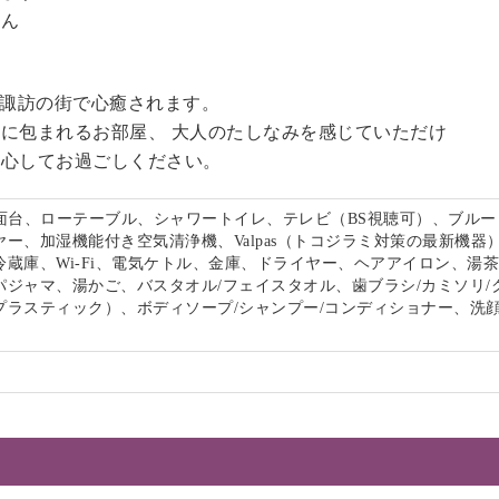
せん
る諏訪の街で心癒されます。
に包まれるお部屋、 大人のたしなみを感じていただけ
安心してお過ごしください。
洗面台、ローテーブル、シャワートイレ、テレビ（BS視聴可）、ブルー
ー、加湿機能付き空気清浄機、Valpas（トコジラミ対策の最新機器
冷蔵庫、Wi-Fi、電気ケトル、金庫、ドライヤー、ヘアアイロン、湯
パジャマ、湯かご、バスタオル/フェイスタオル、歯ブラシ/カミソリ/
プラスティック）、ボディソープ/シャンプー/コンディショナー、洗