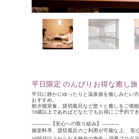
平日限定 のんびりお得な癒し旅
平日に静かにゆったりと温泉旅を愉しみたい
おすすめ。
朝夕個室食、貸切風呂など
悠々と癒しをご堪
50歳以上であれば
どなたでもお得にご予約で
-----------【安心への取り組み】----------
個室料亭、貸切風呂のご利用が可能な上、 安
30項目以上からなる独自の衛生・消毒プログ