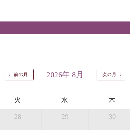
2026年 8月
前の月
次の月
火
水
木
28
29
30