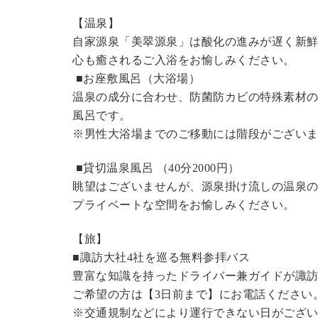
【温泉】
自家源泉「美翠源泉」は酸化の進みが遅く新
心も癒されるご入浴をお愉しみください。
■お座敷風呂（大浴場）
温泉の成分に合わせ、防菌防カビの特殊素材の
風呂です。
※男性大浴場までのご移動には階段がございま
■貸切温泉風呂 （40分2000円）
眺望はございませんが、源泉掛け流しの温泉
プライベートな空間をお愉しみください。
【旅】
■諏訪大社4社を巡る無料参拝バス
豊富な知識を持ったドライバー兼ガイドが諏
ご希望の方は【3日前まで】にお電話ください
※交通規制などにより運行できない日がござ