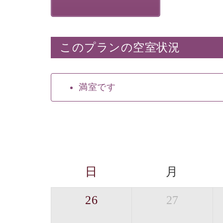
このプランの空室状況
満室です
日
月
26
27