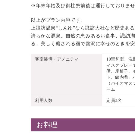
※年末年始及び御柱祭前後は運行しておりま
以上がプラン内容です。
上諏訪温泉“しんゆ”なら諏訪大社など歴史あ
清らかな源泉、自然の恵みあるお食事、諏訪湖
る、美しく癒される宿で贅沢に幸せのときを
客室装備・アメニティ
10畳和室、
ィスクプレーヤ
備、座椅子、
ト、館内着、
（バイオマス
ーム
利用人数
定員3名
お料理