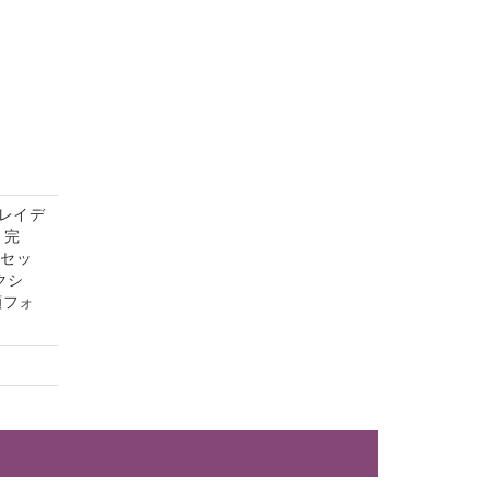
レイデ
）完
茶セッ
クシ
顔フォ