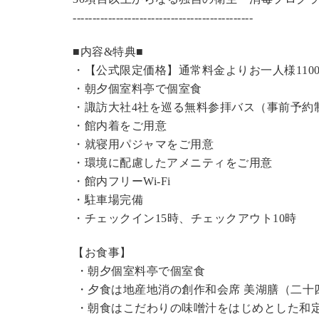
----------------------------------------------
■内容&特典■
・【公式限定価格】
通常料金よりお一人様110
・朝夕個室料亭で個室食
・諏訪大社4社を巡る無料参拝バス（事前予約
・館内着をご用意
・就寝用パジャマをご用意
・環境に配慮したアメニティをご用意
・館内フリーWi-Fi
・駐車場完備
・チェックイン15時、チェックアウト10時
【お食事】
・朝夕個室料亭で個室食
・夕食は地産地消の創作和会席 美湖膳（二十
・朝食はこだわりの味噌汁をはじめとした和