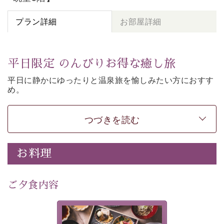
プラン詳細
お部屋詳細
平日限定 のんびりお得な癒し旅
平日に静かにゆったりと温泉旅を愉しみたい方に
おすす
め。
朝夕個室食、貸切風呂など
悠々と癒しをご堪能くださ
い。
50歳以上であれば
どなたでもお得にご予約できます。
つづきを読む
-----------【安心への取り組み】----------
個室料亭、貸切風呂のご利用が可能な上、 安心安全にご
お料理
滞在いただけるよう
30項目以上からなる独自の衛生・消毒プログラムの基、
ご夕食内容
徹底した衛生管理を行っております。
---------------------------------------------
美湖膳とは諏訪の地で特別を
■内容&特典■