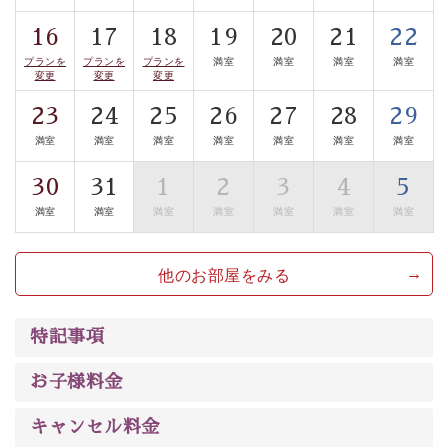
豊富な知識を持ったドライバー兼ガイドが諏訪大社をご
16
17
18
19
20
21
22
案内します。
事前ご予約制ですので、ご利用ご希望の方
プランを
プランを
プランを
満室
満室
満室
満室
は【3日前まで】にお電話ください。
変更
変更
変更
※交通規制などにより運行できない日がございます
23
24
25
26
27
28
29
※年末年始及び御柱祭前後は運行しておりません
満室
満室
満室
満室
満室
満室
満室
以上がプラン内容です。
30
31
1
2
3
4
5
上諏訪温泉“しんゆ”なら諏訪大社など歴史ある諏訪の街
満室
満室
満室
満室
満室
満室
満室
で心癒されます。
清らかな源泉、自然の恵みあるお食事、諏訪湖に包まれ
他のお部屋をみる
るお部屋、 大人のたしなみを感じていただける、美しく
癒される宿で贅沢に幸せのときを安心してお過ごしくだ
さい。
特記事項
お子様料金
キャンセル料金