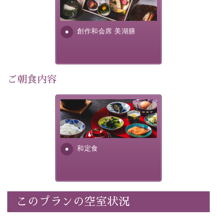
提供する為に料理長・神原 裕
明が考え出した創作和会席で
・
【公式限定価格】
通常料金よりお一人様1100円引き
す。美しい諏訪湖の幸...
（1泊毎）
創作和会席 美湖膳
・朝夕個室料亭で個室食
・諏訪大社4社を巡る無料参拝バス（事前予約制）
・館内着をご用意
・就寝用パジャマをご用意
ご朝食内容
・環境に配慮したアメニティをご用意
・館内フリーWi-Fi
さっぱりとした和食膳に使わ
・駐車場完備
れる食材は、諏訪の名産品を
・チェックイン15時、チェックアウト10時
ふんだんに取り入れ、安心・
安全を心掛けた長野県産...
和定食
【お食事】
・朝夕個室料亭で個室食
・夕食は地産地消の創作和会席 美湖膳（二十四節気と
いう昔の暦による料理表現）
・朝食はこだわりの味噌汁をはじめとした和定食
このプランの空室状況