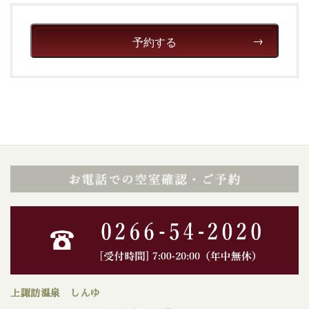
予約する
上諏訪温泉 しんゆ