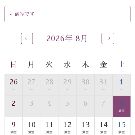
【温泉】
自家源泉「美翠源泉」は酸化の進みが遅く新鮮で若返り
満室です
の効果が高い、極めて希有な源泉です。身も心も癒され
るご入浴をお愉しみください。
■お座敷風呂（大浴場）
2026年 8月
温泉の成分に合わせ、防菌防カビの特殊素材の畳を使
用。 足元が柔らかく、そして滑りにくい畳のお風呂で
す。
日
月
火
水
木
金
土
※男性大浴場までのご移動には階段がございます。 予め
ご了承のほどお願いいたします。
26
27
28
29
30
31
1
■貸切温泉風呂 （40分2000円）
—
—
—
—
—
—
—
眺望はございませんが、源泉掛け流しの温泉の質を楽し
2
3
4
5
6
7
8
む貸切温泉風呂です。ゆったりといやされるプライベー
—
—
—
—
—
—
満室
トな空間をお愉しみください。
9
10
11
12
13
14
15
【旅】
満室
満室
満室
満室
満室
満室
満室
■諏訪大社4社を巡る無料参拝バス