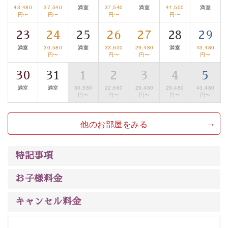
43,480
37,540
満室
37,540
満室
41,500
満室
みを感じていただける、美しく癒される宿で贅沢に幸せ
円〜
円〜
円〜
円〜
のときを安心してお過ごしください。
23
24
25
26
27
28
29
満室
30,580
満室
33,600
29,480
満室
43,480
円〜
円〜
円〜
円〜
30
31
1
2
3
4
5
満室
満室
30,580
22,660
29,480
29,480
43,480
円〜
円〜
円〜
円〜
円〜
他のお部屋をみる
特記事項
お子様料金
キャンセル料金