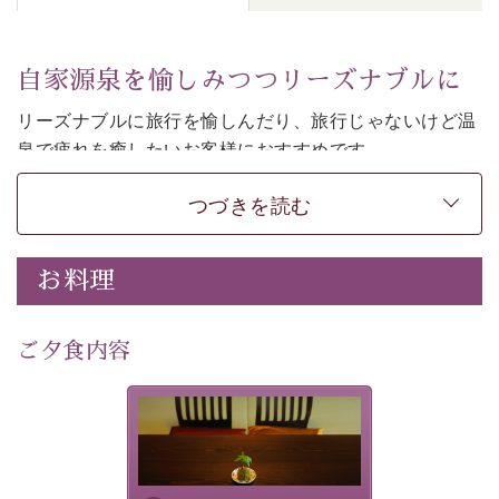
自家源泉を愉しみつつリーズナブルに
リーズナブルに旅行を愉しんだり、旅行じゃないけど温
泉で疲れを癒したいお客様におすすめです。
和モダンの落ち着くお部屋でお休みください。
つづきを読む
-----------【安心への取り組み】---------- 
個室料亭、貸切風呂のご利用が可能な上、 安心安全にご
お料理
滞在いただけるよう
30項目以上からなる独自の衛生・消毒プログラムの基、
ご夕食内容
徹底した衛生管理を行っております。 
----------------------------------------------
-
-
-
夕食なしご夕食を追加される
場合は、二食付きのプランを
■内容&特典■ 
お選びくださいませ。
・諏訪大社4社を巡る無料参拝バス（事前予約制） 