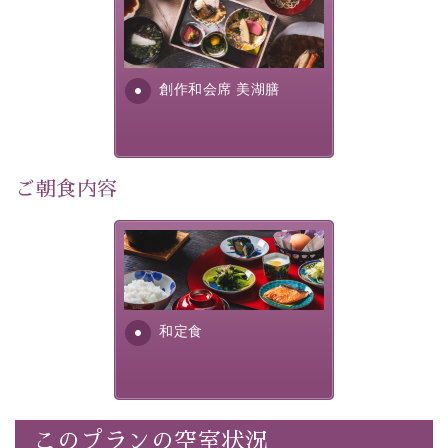
美湖膳とは諏訪の地で特別を
■内容&特典■
提供する為に料理長・神原 裕
明が考え出した創作和会席で
・記念写真＆オリジナル【フォトフレームカード】プレ
す。美しい諏訪湖の幸...
ゼント
創作和会席 美湖膳
・
思い出デザートプレート付き
・朝夕個室料亭で個室食
・諏訪大社4社を巡る無料参拝バス（事前予約制）
・館内着をご用意
ご朝食内容
・就寝用パジャマをご用意
・環境に配慮したアメニティをご用意
さっぱりとした和食膳に使わ
・館内フリーWi-Fi
れる食材は、諏訪の名産品を
・駐車場完備
ふんだんに取り入れ、安心・
・チェックイン15時、チェックアウト10時
安全を心掛けた長野県産...
和定食
【お食事】
・朝夕個室料亭で個室食
・夕食は地産地消の創作和会席 美湖膳（二十四節気と
いう昔の暦による料理表現）
このプランの空室状況