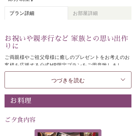
プラン詳細
お部屋詳細
お祝いや親孝行など 家族との思い出作
りに
ご両親様やご祖父母様に癒しのプレゼントをお考えのお
客様を
応援する公式HP限定プランをご用意致しまし
た。
つづきを読む
日頃なかなか言えない感謝の気持ちを
ご旅行で
お伝えし
てみてはいかがでしょうか。
-----------【安心への取り組み】----------
お料理
個室料亭、貸切風呂のご利用が可能な上、 安心安全にご
滞在いただけるよう
30項目以上からなる独自の衛生・消毒プログラムの基、
ご夕食内容
徹底した衛生管理を行っております。
---------------------------------------------