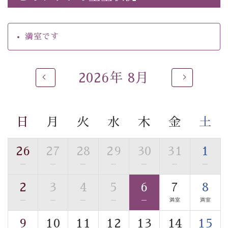
・朝食はこだわりの味噌汁をはじめとした和定食
【温泉】
満室です
自家源泉「美翠源泉」は酸化の進みが遅く新鮮で若返り
の効果が高い、極めて希有な源泉です。身も心も癒され
るご入浴をお愉しみください。
2026年 8月
■お座敷風呂（大浴場）
温泉の成分に合わせ、防菌防カビの特殊素材の畳を使
用。 足元が柔らかく、そして滑りにくい畳のお風呂で
日
月
火
水
木
金
土
す。
※男性大浴場までのご移動には階段がございます。 予め
ご了承のほどお願いいたします。
26
27
28
29
30
31
1
—
—
—
—
—
—
—
■貸切温泉風呂 （40分2000円）
2
3
4
5
6
7
8
眺望はございませんが、源泉掛け流しの温泉の質を楽し
む貸切温泉風呂です。ゆったりといやされるプライベー
—
—
—
—
—
満室
満室
トな空間をお愉しみください。
9
10
11
12
13
14
15