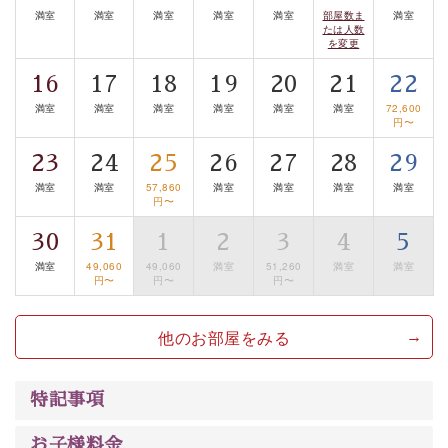
満室
満室
満室
満室
満室
部屋数ま
満室
【旅】
たは人数
を変更
■諏訪大社4社を巡る無料参拝バス
豊富な知識を持ったドライバー兼ガイドが諏訪大社をご
16
17
18
19
20
21
22
案内します。
事前ご予約制ですので、ご利用ご希望の方
満室
満室
満室
満室
満室
満室
72,600
は【3日前まで】にお電話ください。
円〜
※交通規制などにより運行できない日がございます
23
24
25
26
27
28
29
※年末年始及び御柱祭前後は運行しておりません
満室
満室
57,860
満室
満室
満室
満室
円〜
以上がプラン内容です。
30
31
1
2
3
4
5
上諏訪温泉“しんゆ”なら諏訪大社など歴史ある諏訪の街
満室
49,060
49,060
満室
51,260
満室
満室
で心癒されます。
円〜
円〜
円〜
清らかな源泉、自然の恵みあるお食事、諏訪湖に包まれ
るお部屋、 大人のたしなみを感じていただける、美しく
他のお部屋をみる
癒される宿で贅沢に幸せのときを安心してお過ごしくだ
さい。
特記事項
お子様料金