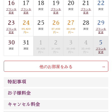
16
17
18
19
20
21
22
案内します。
事前ご予約制ですので、ご利用ご希望の方
プランを
プランを
満室
プランを
満室
プランを
満室
は【3日前まで】にお電話ください。
変更
変更
変更
変更
※交通規制などにより運行できない日がございます
23
24
25
26
27
28
29
※年末年始及び御柱祭前後は運行しておりません
プランを
35,420
満室
37,400
33,440
満室
プランを
変更
円〜
円〜
円〜
変更
以上がプラン内容です。
30
31
1
2
3
4
5
上諏訪温泉“しんゆ”なら諏訪大社など歴史ある諏訪の街
満室
満室
35,420
31,460
33,440
33,440
プランを
で心癒されます。
円〜
円〜
円〜
円〜
変更
清らかな源泉、自然の恵みあるお食事、諏訪湖に包まれ
るお部屋、 大人のたしなみを感じていただける、美しく
他のお部屋をみる
癒される宿で贅沢に幸せのときを安心してお過ごしくだ
さい。
特記事項
お子様料金
キャンセル料金