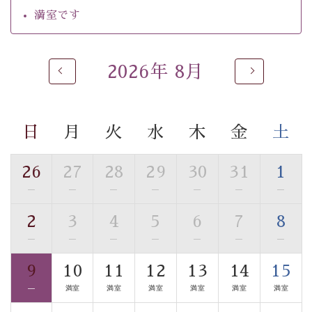
自家源泉「美翠源泉」は酸化の進みが遅く新鮮で若返り
満室です
の効果が高い、極めて希有な源泉です。身も心も癒され
るご入浴をお愉しみください。
■お座敷風呂（大浴場）
2026年 8月
温泉の成分に合わせ、防菌防カビの特殊素材の畳を使
用。 足元が柔らかく、そして滑りにくい畳のお風呂で
す。
日
月
火
水
木
金
土
※男性大浴場までのご移動には階段がございます。 予め
ご了承のほどお願いいたします。
26
27
28
29
30
31
1
■貸切温泉風呂 （40分2000円）
—
—
—
—
—
—
—
眺望はございませんが、源泉掛け流しの温泉の質を楽し
2
3
4
5
6
7
8
む貸切温泉風呂です。ゆったりといやされるプライベー
—
—
—
—
—
—
—
トな空間をお愉しみください。
9
10
11
12
13
14
15
【旅】
—
満室
満室
満室
満室
満室
満室
■諏訪大社4社を巡る無料参拝バス
豊富な知識を持ったドライバー兼ガイドが諏訪大社をご