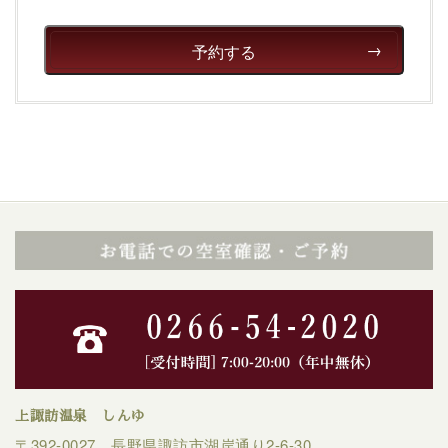
予約する
上諏訪温泉 しんゆ
〒392-0027 長野県諏訪市湖岸通り2-6-30