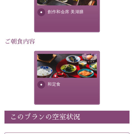
・
【公式限定価格】
通常料金よりお一人様1100円引き
す。美しい諏訪湖の幸...
（1泊毎）
創作和会席 美湖膳
・朝夕個室料亭で個室食
・諏訪大社4社を巡る無料参拝バス（事前予約制）
・館内着をご用意
・就寝用パジャマをご用意
ご朝食内容
・環境に配慮したアメニティをご用意
・館内フリーWi-Fi
さっぱりとした和食膳に使わ
・駐車場完備
れる食材は、諏訪の名産品を
・チェックイン15時、チェックアウト10時
ふんだんに取り入れ、安心・
安全を心掛けた長野県産...
和定食
【お食事】
・朝夕個室料亭で個室食
・夕食は地産地消の創作和会席 美湖膳（二十四節気と
いう昔の暦による料理表現）
・朝食はこだわりの味噌汁をはじめとした和定食
このプランの空室状況
【温泉】