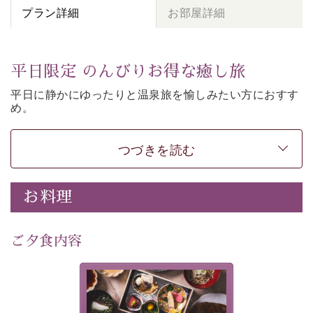
プラン詳細
お部屋詳細
平日限定 のんびりお得な癒し旅
平日に静かにゆったりと温泉旅を愉しみたい方に
おすす
め。
朝夕個室食、貸切風呂など
悠々と癒しをご堪能くださ
い。
50歳以上であれば
どなたでもお得にご予約できます。
つづきを読む
-----------【安心への取り組み】----------
個室料亭、貸切風呂のご利用が可能な上、 安心安全にご
お料理
滞在いただけるよう
30項目以上からなる独自の衛生・消毒プログラムの基、
ご夕食内容
徹底した衛生管理を行っております。
---------------------------------------------
美湖膳とは諏訪の地で特別を
■内容&特典■
提供する為に料理長・神原 裕
明が考え出した創作和会席で