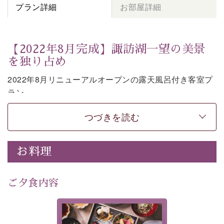
プラン詳細
お部屋詳細
【2022年8月完成】諏訪湖一望の美景
を独り占め
2022年8月リニューアルオープンの露天風呂付き客室プ
ラン。
お部屋の露天風呂で清らかな源泉に抱かれながら、眼下
つづきを読む
に広がる諏訪湖を一望いただけます。
上質な装飾を施した和モダンのお部屋は段差がない等の
使いやすさにも配慮しました。
お料理
時の移り変わりとともに刻々と変わる諏訪湖を眺めなが
ら、贅沢な癒しの時間をお過ごしください。
ご夕食内容
※お客様の安全の為、露天風呂の窓際には柵もしくは転
落防止ワイヤーを設置しております。
美湖膳とは諏訪の地で特別を
-----------【安心への取り組み】----------
提供する為に料理長・神原 裕