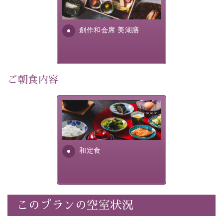
個室料亭、貸切風呂のご利用が可能な上、 安心安全にご
明が考え出した創作和会席で
滞在いただけるよう
す。美しい諏訪湖の幸...
創作和会席 美湖膳
30項目以上からなる独自の衛生・消毒プログラムの基、
徹底した衛生管理を行っております。
---------------------------------------------
ご朝食内容
■内容&特典■
・露天風呂付き客室のご利用
・朝夕個室料亭で個室食
さっぱりとした和食膳に使わ
れる食材は、諏訪の名産品を
・諏訪大社4社を巡る無料参拝バス（事前予約制）
ふんだんに取り入れ、安心・
・館内着をご用意
安全を心掛けた長野県産...
・就寝用パジャマをご用意
和定食
・環境に配慮したアメニティをご用意
・館内フリーWi-Fi
・駐車場完備
・チェックイン15時、チェックアウト10時
このプランの空室状況
【お食事】