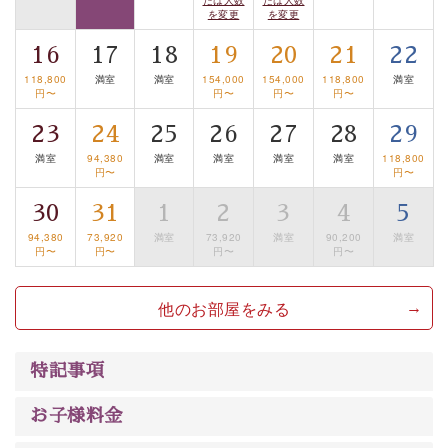
眺望はございませんが、源泉掛け流しの温泉の質を楽し
を変更
を変更
む貸切温泉風呂です。ゆったりといやされるプライベー
16
17
18
19
20
21
22
トな空間をお愉しみください。
118,800
満室
満室
154,000
154,000
118,800
満室
円〜
円〜
円〜
円〜
【旅】
23
24
25
26
27
28
29
■諏訪大社4社を巡る無料参拝バス
豊富な知識を持ったドライバー兼ガイドが諏訪大社をご
満室
94,380
満室
満室
満室
満室
118,800
円〜
円〜
案内します。
事前ご予約制ですので、ご利用ご希望の方
30
31
1
2
3
4
5
は【3日前まで】にお電話ください。
※交通規制などにより運行できない日がございます
94,380
73,920
満室
73,920
満室
90,200
満室
円〜
円〜
円〜
円〜
※年末年始及び御柱祭前後は運行しておりません
他のお部屋をみる
以上がプラン内容です。
上諏訪温泉“しんゆ”なら諏訪大社など歴史ある諏訪の街
で心癒されます。 清らかな源泉、自然の恵みあるお食
特記事項
事、諏訪湖に包まれるお部屋、 大人のたしなみを感じて
いただける、美しく癒される宿で贅沢に幸せのときを安
お子様料金
心してお過ごしください。