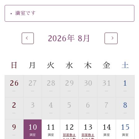
・朝夕個室料亭で個室食
満室です
・夕食は地産地消の創作和会席 美湖膳（二十四節気と
いう昔の暦による料理表現）
・朝食はこだわりの味噌汁をはじめとした和定食
2026年 8月
【温泉】
自家源泉「美翠源泉」は酸化の進みが遅く新鮮で若返り
の効果が高い、極めて希有な源泉です。身も心も癒され
日
月
火
水
木
金
土
るご入浴をお愉しみください。
■お座敷風呂（大浴場）
26
27
28
29
30
31
1
温泉の成分に合わせ、防菌防カビの特殊素材の畳を使
—
—
—
—
—
—
—
用。 足元が柔らかく、そして滑りにくい畳のお風呂で
す。
2
3
4
5
6
7
8
※男性大浴場までのご移動には階段がございます。 予め
—
—
—
—
—
—
—
ご了承のほどお願いいたします。
9
10
11
12
13
14
15
■貸切温泉風呂 （40分2000円）
—
満室
満室
部屋数ま
部屋数ま
満室
満室
たは人数
たは人数