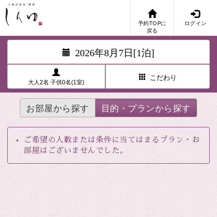
予約TOPに
ログイン
戻る
2026年8月7日[1泊]
こだわり
大人2名 子供0名(1室)
お部屋から探す
目的・プランから探す
ご希望の人数または条件に当てはまるプラン・お
部屋はございませんでした。