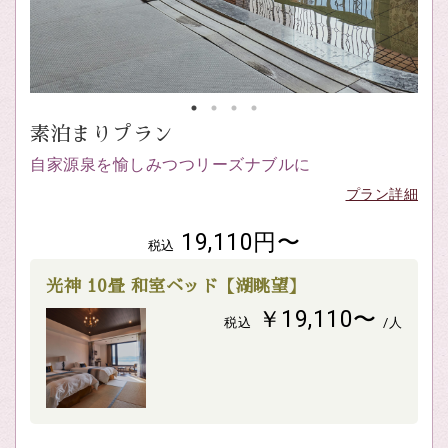
素泊まりプラン
自家源泉を愉しみつつリーズナブルに
プラン詳細
19,110円〜
税込
光神 10畳 和室ベッド【湖眺望】
￥19,110〜
税込
/人