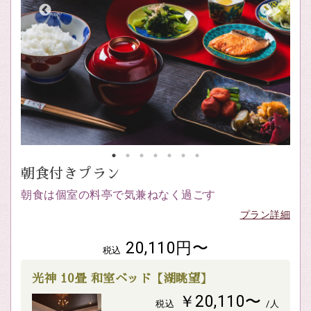
朝食付きプラン
朝食は個室の料亭で気兼ねなく過ごす
プラン詳細
20,110円〜
税込
光神 10畳 和室ベッド【湖眺望】
￥20,110〜
税込
/人