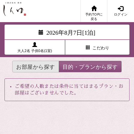
予約TOPに
ログイン
戻る
2026年8月7日[1泊]
こだわり
大人2名 子供0名(1室)
お部屋から探す
目的・プランから探す
ご希望の人数または条件に当てはまるプラン・お
部屋はございませんでした。