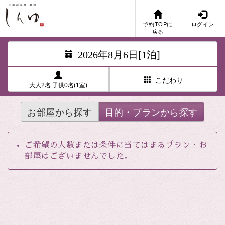
予約TOPに
ログイン
戻る
2026年8月6日[1泊]
こだわり
大人2名 子供0名(1室)
お部屋から探す
目的・プランから探す
ご希望の人数または条件に当てはまるプラン・お
部屋はございませんでした。