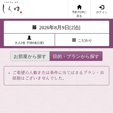
予約TOPに
ログイン
戻る
2026年8月9日[2泊]
こだわり
大人2名 子供0名(1室)
お部屋から探す
目的・プランから探す
ご希望の人数または条件に当てはまるプラン・お
部屋はございませんでした。