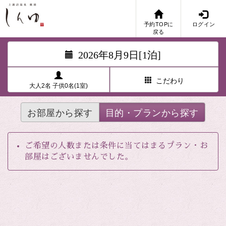
予約TOPに
ログイン
戻る
2026年8月9日[1泊]
こだわり
大人2名 子供0名(1室)
お部屋から探す
目的・プランから探す
ご希望の人数または条件に当てはまるプラン・お
部屋はございませんでした。