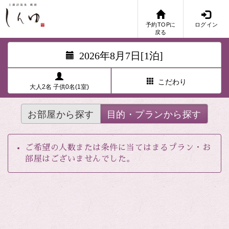
予約TOPに
ログイン
戻る
2026年8月7日[1泊]
こだわり
大人2名 子供0名(1室)
お部屋から探す
目的・プランから探す
ご希望の人数または条件に当てはまるプラン・お
部屋はございませんでした。