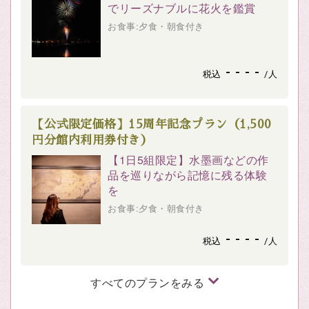
でリーズナブルに花火を鑑賞
お食事:夕食・朝食付き
- - - -
税込
/人
【公式限定価格】15周年記念プラン（1,500
円分館内利用券付き）
【1日5組限定】水墨画などの作
品を巡りながら記憶に残る体験
を
お食事:夕食・朝食付き
- - - -
税込
/人
すべてのプランをみる