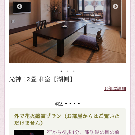
光神 12畳 和室【湖側】
お部屋詳細
- - - -
税込
外で花火鑑賞プラン（お部屋からはご覧いた
だけません）
宿から徒歩1分、諏訪湖の目の前