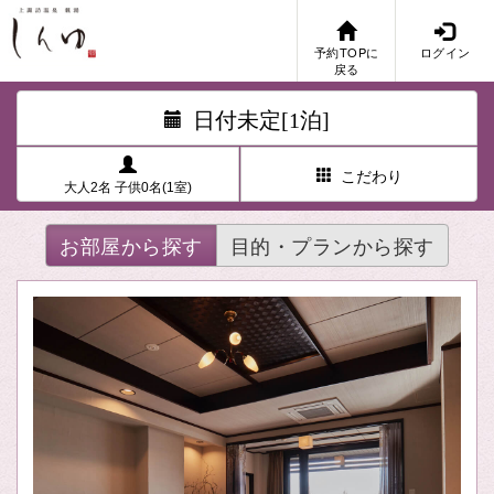
予約TOPに
ログイン
戻る
日付未定[1泊]
こだわり
大人2名 子供0名(1室)
お部屋から探す
目的・プランから探す