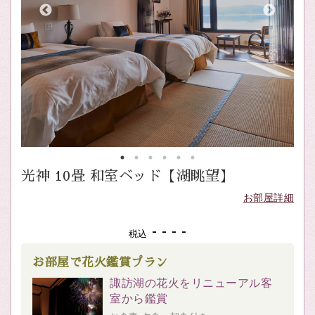
光神 10畳 和室ベッド【湖眺望】
お部屋詳細
- - - -
税込
お部屋で花火鑑賞プラン
諏訪湖の花火をリニューアル客
室から鑑賞