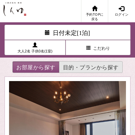
予約TOPに
ログイン
戻る
日付未定[1泊]
こだわり
大人2名 子供0名(1室)
お部屋から探す
目的・プランから探す