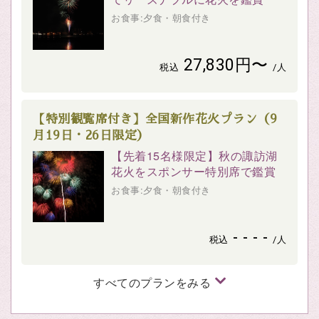
お食事:夕食・朝食付き
27,830円〜
税込
/人
【特別観覧席付き】全国新作花火プラン（9
月19日・26日限定）
【先着15名様限定】秋の諏訪湖
花火をスポンサー特別席で鑑賞
お食事:夕食・朝食付き
- - - -
税込
/人
すべてのプランをみる