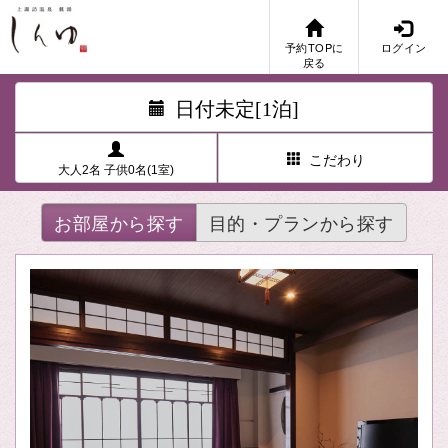
予約TOPに
ログイン
戻る
日付未定[1泊]
こだわり
大人2名 子供0名(1室)
お部屋から探す
目的・プランから探す